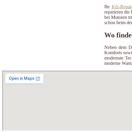
Ihr
Kfz-Repara
reparieren die 
bei Motoren tr
schon beim der
Wo finde
Neben dem Des
Komforts sowie
modernste Tec
moderne Wartun