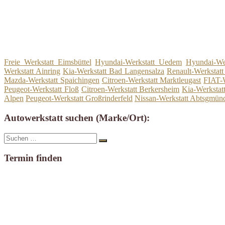
Freie Werkstatt Eimsbüttel
Hyundai-Werkstatt Uedem
Hyundai-Wer
Werkstatt Ainring
Kia-Werkstatt Bad Langensalza
Renault-Werkstat
Mazda-Werkstatt Spaichingen
Citroen-Werkstatt Marktleugast
FIAT-W
Peugeot-Werkstatt Floß
Citroen-Werkstatt Berkersheim
Kia-Werkstat
Alpen
Peugeot-Werkstatt Großrinderfeld
Nissan-Werkstatt Abtsgmün
Autowerkstatt suchen (Marke/Ort):
Suche
Suchen
nach:
Termin finden