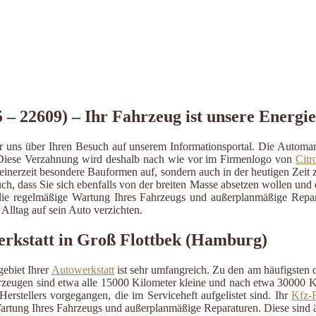
 – 22609) – Ihr Fahrzeug ist unsere Energie
r uns über Ihren Besuch auf unserem Informationsportal. Die Autom
 Diese Verzahnung wird deshalb nach wie vor im Firmenlogo von
Citr
nerzeit besondere Bauformen auf, sondern auch in der heutigen Zeit z
auch, dass Sie sich ebenfalls von der breiten Masse absetzen wollen un
für die regelmäßige Wartung Ihres Fahrzeugs und außerplanmäßige Repa
lltag auf sein Auto verzichten.
erkstatt in Groß Flottbek (Hamburg)
ebiet Ihrer
Autowerkstatt
ist sehr umfangreich. Zu den am häufigsten
eugen sind etwa alle 15000 Kilometer kleine und nach etwa 30000 Kil
erstellers vorgegangen, die im Serviceheft aufgelistet sind. Ihr
Kfz-R
artung Ihres Fahrzeugs und außerplanmäßige Reparaturen. Diese sind 