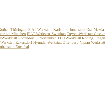
Gotha, Thüringen
FIAT-Werkstatt Karlsruhe Innenstadt-Ost
Mazda-
Haar bei München
FIAT-Werkstatt Zwenkau
Toyota-Werkstatt Geseke
t-Werkstatt Rottendorf, Unterfranken
FIAT-Werkstatt Roding, Regen
Werkstatt Eckersdorf
Hyundai-Werkstatt Offenburg
Nissan-Werkstatt
ohenstein-Ernstthal