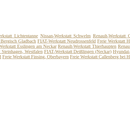
kstatt Lichtentanne
Nissan-Werkstatt Schwelm
Renault-Werkstatt 
t Bergisch Gladbach
FIAT-Werkstatt Neudrossenfeld
Freie Werkstatt 
erkstatt Esslingen am Neckar
Renault-Werkstatt Thierhaupten
Renaul
t Steinhagen, Westfalen
FIAT-Werkstatt Deißlingen (Neckar)
Hyundai-
d
Freie Werkstatt Finsing, Oberbayern
Freie Werkstatt Callenberg bei H