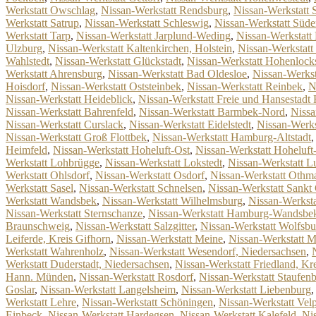
Werkstatt Owschlag
,
Nissan-Werkstatt Rendsburg
,
Nissan-Werkstatt 
Werkstatt Satrup
,
Nissan-Werkstatt Schleswig
,
Nissan-Werkstatt Süde
Werkstatt Tarp
,
Nissan-Werkstatt Jarplund-Weding
,
Nissan-Werkstatt
Ulzburg
,
Nissan-Werkstatt Kaltenkirchen, Holstein
,
Nissan-Werkstatt
Wahlstedt
,
Nissan-Werkstatt Glückstadt
,
Nissan-Werkstatt Hohenlocks
Werkstatt Ahrensburg
,
Nissan-Werkstatt Bad Oldesloe
,
Nissan-Werkst
Hoisdorf
,
Nissan-Werkstatt Oststeinbek
,
Nissan-Werkstatt Reinbek
,
N
Nissan-Werkstatt Heideblick
,
Nissan-Werkstatt Freie und Hansestad
Nissan-Werkstatt Bahrenfeld
,
Nissan-Werkstatt Barmbek-Nord
,
Nissa
Nissan-Werkstatt Curslack
,
Nissan-Werkstatt Eidelstedt
,
Nissan-Werks
Nissan-Werkstatt Groß Flottbek
,
Nissan-Werkstatt Hamburg-Altstadt
Heimfeld
,
Nissan-Werkstatt Hoheluft-Ost
,
Nissan-Werkstatt Hoheluft
Werkstatt Lohbrügge
,
Nissan-Werkstatt Lokstedt
,
Nissan-Werkstatt L
Werkstatt Ohlsdorf
,
Nissan-Werkstatt Osdorf
,
Nissan-Werkstatt Othm
Werkstatt Sasel
,
Nissan-Werkstatt Schnelsen
,
Nissan-Werkstatt Sankt
Werkstatt Wandsbek
,
Nissan-Werkstatt Wilhelmsburg
,
Nissan-Werksta
Nissan-Werkstatt Sternschanze
,
Nissan-Werkstatt Hamburg-Wandsbe
Braunschweig
,
Nissan-Werkstatt Salzgitter
,
Nissan-Werkstatt Wolfsbu
Leiferde, Kreis Gifhorn
,
Nissan-Werkstatt Meine
,
Nissan-Werkstatt M
Werkstatt Wahrenholz
,
Nissan-Werkstatt Wesendorf, Niedersachsen
,
Werkstatt Duderstadt, Niedersachsen
,
Nissan-Werkstatt Friedland, Kr
Hann. Münden
,
Nissan-Werkstatt Rosdorf
,
Nissan-Werkstatt Staufen
Goslar
,
Nissan-Werkstatt Langelsheim
,
Nissan-Werkstatt Liebenburg
Werkstatt Lehre
,
Nissan-Werkstatt Schöningen
,
Nissan-Werkstatt Vel
Einbeck
,
Nissan-Werkstatt Hardegsen
,
Nissan-Werkstatt Kalefeld
,
Ni