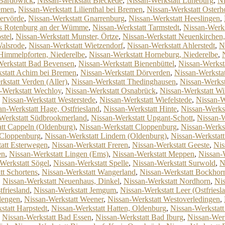
 Bardowick
,
Nissan-Werkstatt Bleckede
,
Nissan-Werkstatt Lüneburg
,
Ni
emen
,
Nissan-Werkstatt Lilienthal bei Bremen
,
Nissan-Werkstatt Oster
ervörde
,
Nissan-Werkstatt Gnarrenburg
,
Nissan-Werkstatt Heeslingen
,
eis Rotenburg an der Wümme
,
Nissan-Werkstatt Tarmstedt
,
Nissan-Werks
stel
,
Nissan-Werkstatt Munster, Örtze
,
Nissan-Werkstatt Neuenkirchen
Walsrode
,
Nissan-Werkstatt Wietzendorf
,
Nissan-Werkstatt Ahlerstedt
,
N
Himmelpforten, Niederelbe
,
Nissan-Werkstatt Horneburg, Niederelbe
,
Werkstatt Bad Bevensen
,
Nissan-Werkstatt Bienenbüttel
,
Nissan-Werkst
statt Achim bei Bremen
,
Nissan-Werkstatt Dörverden
,
Nissan-Werkstat
kstatt Verden (Aller)
,
Nissan-Werkstatt Thedinghausen
,
Nissan-Werkst
-Werkstatt Wechloy
,
Nissan-Werkstatt Osnabrück
,
Nissan-Werkstatt W
,
Nissan-Werkstatt Westerstede
,
Nissan-Werkstatt Wiefelstede
,
Nissan-We
an-Werkstatt Hage, Ostfriesland
,
Nissan-Werkstatt Hinte
,
Nissan-Werkst
Werkstatt Südbrookmerland
,
Nissan-Werkstatt Upgant-Schott
,
Nissan-W
tt Cappeln (Oldenburg)
,
Nissan-Werkstatt Cloppenburg
,
Nissan-Werks
s Cloppenburg
,
Nissan-Werkstatt Lindern (Oldenburg)
,
Nissan-Werkstat
att Esterwegen
,
Nissan-Werkstatt Freren
,
Nissan-Werkstatt Geeste
,
Nis
en
,
Nissan-Werkstatt Lingen (Ems)
,
Nissan-Werkstatt Meppen
,
Nissan-
Werkstatt Sögel
,
Nissan-Werkstatt Spelle
,
Nissan-Werkstatt Surwold
,
N
tt Schortens
,
Nissan-Werkstatt Wangerland
,
Nissan-Werkstatt Bockhor
,
Nissan-Werkstatt Neuenhaus, Dinkel
,
Nissan-Werkstatt Nordhorn
,
Nis
tfriesland
,
Nissan-Werkstatt Jemgum
,
Nissan-Werkstatt Leer (Ostfriesl
lengen
,
Nissan-Werkstatt Weener
,
Nissan-Werkstatt Westoverledingen
,
statt Harpstedt
,
Nissan-Werkstatt Hatten, Oldenburg
,
Nissan-Werkstat
,
Nissan-Werkstatt Bad Essen
,
Nissan-Werkstatt Bad Iburg
,
Nissan-Werk