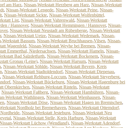
torf am Harz
,
Nissan-Werkstatt Herzberg am Harz
,
Nissan-Werkstatt
dt
,
Nissan-Werkstatt Lengede
,
Nissan-Werkstatt Peine
,
Nissan-
t
,
Nissan-Werkstatt Sickte
,
Nissan-Werkstatt Wolfenbüttel,
kstatt List
,
Nissan-Werkstatt Vahrenwald
,
Nissan-Werkstatt
rden / Hannover
,
Nissan-Werkstatt Hemmingen / Hannover
,
Nissan-
over
,
Nissan-Werkstatt Neustadt am Rübenberge
,
Nissan-Werkstatt
r
,
Nissan-Werkstatt Uetze
,
Nissan-Werkstatt Wedemark
,
Nissan-
n-Werkstatt Bassum
,
Nissan-Werkstatt Bruchhausen-Vilsen
,
Nissan-
tatt Wagenfeld
,
Nissan-Werkstatt Weyhe bei Bremen
,
Nissan-
tatt Emmerthal, Niedersachsen
,
Nissan-Werkstatt Hameln
,
Nissan-
rkstatt Bad Salzdetfurth
,
Nissan-Werkstatt Bockenem
,
Nissan-
statt Gronau (Leine)
,
Nissan-Werkstatt Harsum
,
Nissan-Werkstatt
n
,
Nissan-Werkstatt Söhlde
,
Nissan-Werkstatt Bevern, Kreis
n
,
Nissan-Werkstatt Stadtoldendorf
,
Nissan-Werkstatt Diepenau
,
,
Nissan-Werkstatt Rehburg-Loccum
,
Nissan-Werkstatt Steyerberg
,
nndorf
,
Nissan-Werkstatt Bückeburg
,
Nissan-Werkstatt Hagenburg bei
att Obernkirchen
,
Nissan-Werkstatt Rinteln
,
Nissan-Werkstatt
,
Nissan-Werkstatt Faßberg
,
Nissan-Werkstatt Hambühren
,
Nissan-
an-Werkstatt Wathlingen
,
Nissan-Werkstatt Wienhausen
,
Nissan-
ven
,
Nissan-Werkstatt Döse
,
Nissan-Werkstatt Hagen im Bremischen
,
Werkstatt Nordholz bei Bremerhaven
,
Nissan-Werkstatt Otterndorf,
, Nordheide
,
Nissan-Werkstatt Jesteburg
,
Nissan-Werkstatt Neu
evetal
,
Nissan-Werkstatt Stelle, Kreis Harburg
,
Nissan-Werkstatt
Nissan-Werkstatt Lüchow (Wendland)
,
Nissan-Werkstatt Adendorf,