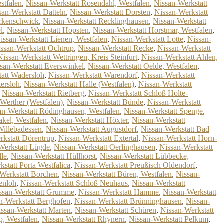
stfalen
,
Nissan-Werkstatt Rosendahl, Westfalen
,
Nissan-Werkstatt
san-Werkstatt Datteln
,
Nissan-Werkstatt Dorsten
,
Nissan-Werkstatt
Erkenschwick
,
Nissan-Werkstatt Recklinghausen
,
Nissan-Werkstatt
l
,
Nissan-Werkstatt Hopsten
,
Nissan-Werkstatt Horstmar, Westfalen
,
issan-Werkstatt Lienen, Westfalen
,
Nissan-Werkstatt Lotte
,
Nissan-
ssan-Werkstatt Ochtrup
,
Nissan-Werkstatt Recke
,
Nissan-Werkstatt
Nissan-Werkstatt Wettringen, Kreis Steinfurt
,
Nissan-Werkstatt Ahlen,
san-Werkstatt Everswinkel
,
Nissan-Werkstatt Oelde, Westfalen
,
att Wadersloh
,
Nissan-Werkstatt Warendorf
,
Nissan-Werkstatt
tersloh
,
Nissan-Werkstatt Halle (Westfalen)
,
Nissan-Werkstatt
,
Nissan-Werkstatt Rietberg
,
Nissan-Werkstatt Schloß Holte-
 Werther (Westfalen)
,
Nissan-Werkstatt Bünde
,
Nissan-Werkstatt
an-Werkstatt Rödinghausen, Westfalen
,
Nissan-Werkstatt Spenge
,
akel, Westfalen
,
Nissan-Werkstatt Höxter
,
Nissan-Werkstatt
Willebadessen
,
Nissan-Werkstatt Augustdorf
,
Nissan-Werkstatt Bad
rkstatt Dörentrup
,
Nissan-Werkstatt Extertal
,
Nissan-Werkstatt Horn-
Werkstatt Lügde
,
Nissan-Werkstatt Oerlinghausen
,
Nissan-Werkstatt
lle
,
Nissan-Werkstatt Hüllhorst
,
Nissan-Werkstatt Lübbecke,
statt Porta Westfalica
,
Nissan-Werkstatt Preußisch Oldendorf
,
Werkstatt Borchen
,
Nissan-Werkstatt Büren, Westfalen
,
Nissan-
enloh
,
Nissan-Werkstatt Schloß Neuhaus
,
Nissan-Werkstatt
ssan-Werkstatt Grumme
,
Nissan-Werkstatt Hamme
,
Nissan-Werkstatt
n-Werkstatt Berghofen
,
Nissan-Werkstatt Brünninghausen
,
Nissan-
ssan-Werkstatt Marten
,
Nissan-Werkstatt Schüren
,
Nissan-Werkstatt
p, Westfalen
,
Nissan-Werkstatt Rhynern
,
Nissan-Werkstatt Pelkum
,