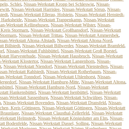
peln, Schlei
,
Nissan-Werkstatt Kropp bei Schleswig
,
Nissan-
ewitt
,
Nissan-Werkstatt Harrislee
,
Nissan-Werkstatt Sörup
,
Nissan-
stedt
,
Nissan-Werkstatt Ellerau, Holstein
,
Nissan-Werkstatt Henstedt-
t Harksheide
,
Nissan-Werkstatt Trappenkamp
,
Nissan-Werkstatt
an-Werkstatt Kellinghusen
,
Nissan-Werkstatt Wilster
,
Nissan-
 Kreis Stormarn
,
Nissan-Werkstatt Großhansdorf
,
Nissan-Werkstatt
 Stormarn
,
Nissan-Werkstatt Trittau
,
Nissan-Werkstatt Ammersbek
,
ssan-Werkstatt Altona-Altstadt
,
Nissan-Werkstatt Altona-Nord
,
tt Billstedt
,
Nissan-Werkstatt Billwerder
,
Nissan-Werkstatt Bramfeld
,
orf
,
Nissan-Werkstatt Fuhlsbüttel
,
Nissan-Werkstatt Groß Borstel
,
kstatt Harvestehude
,
Nissan-Werkstatt Hausbruch
,
Nissan-Werkstatt
-Werkstatt Klostertor
,
Nissan-Werkstatt Langenhorn
,
Nissan-
t
,
Nissan-Werkstatt Niendorf
,
Nissan-Werkstatt Nienstedten
,
Nissan-
ssan-Werkstatt Rahlstedt
,
Nissan-Werkstatt Rotherbaum
,
Nissan-
an-Werkstatt Tonndorf
,
Nissan-Werkstatt Uhlenhorst
,
Nissan-
Bergedorf
,
Nissan-Werkstatt Hamburg-Mitte
,
Nissan-Werkstatt Altona
,
sbüttel
,
Nissan-Werkstatt Hamburg-Nord
,
Nissan-Werkstatt
statt Hankensbüttel
,
Nissan-Werkstatt Isenbüttel
,
Nissan-Werkstatt
ssan-Werkstatt Sassenburg
,
Nissan-Werkstatt Schwülper
,
Nissan-
n
,
Nissan-Werkstatt Bovenden
,
Nissan-Werkstatt Dransfeld
,
Nissan-
chen, Kreis Göttingen
,
Nissan-Werkstatt Göttingen
,
Nissan-Werkstatt
 Braunlage
,
Nissan-Werkstatt Clausthal-Zellerfeld
,
Nissan-Werkstatt
Werkstatt Helmstedt
,
Nissan-Werkstatt Königslutter am Elm
,
Nissan-
att Bodenfelde
,
Nissan-Werkstatt Dassel, Solling
,
Nissan-Werkstatt
-Werkstatt Moringen
,
Nissan-Werkstatt Nörten-Hardenberg
,
Nissan-