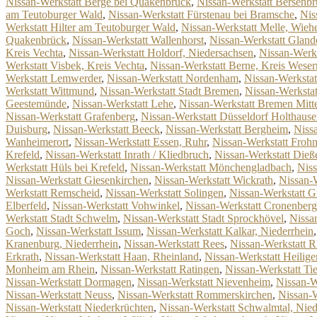
Nissan-Werkstatt Berge bei Quakenbrück
,
Nissan-Werkstatt Bersenb
am Teutoburger Wald
,
Nissan-Werkstatt Fürstenau bei Bramsche
,
Nis
Werkstatt Hilter am Teutoburger Wald
,
Nissan-Werkstatt Melle, Wieh
Quakenbrück
,
Nissan-Werkstatt Wallenhorst
,
Nissan-Werkstatt Gland
Kreis Vechta
,
Nissan-Werkstatt Holdorf, Niedersachsen
,
Nissan-Werk
Werkstatt Visbek, Kreis Vechta
,
Nissan-Werkstatt Berne, Kreis Wese
Werkstatt Lemwerder
,
Nissan-Werkstatt Nordenham
,
Nissan-Werksta
Werkstatt Wittmund
,
Nissan-Werkstatt Stadt Bremen
,
Nissan-Werksta
Geestemünde
,
Nissan-Werkstatt Lehe
,
Nissan-Werkstatt Bremen Mitt
Nissan-Werkstatt Grafenberg
,
Nissan-Werkstatt Düsseldorf Holthaus
Duisburg
,
Nissan-Werkstatt Beeck
,
Nissan-Werkstatt Bergheim
,
Niss
Wanheimerort
,
Nissan-Werkstatt Essen, Ruhr
,
Nissan-Werkstatt Froh
Krefeld
,
Nissan-Werkstatt Inrath / Kliedbruch
,
Nissan-Werkstatt Die
Werkstatt Hüls bei Krefeld
,
Nissan-Werkstatt Mönchengladbach
,
Niss
Nissan-Werkstatt Giesenkirchen
,
Nissan-Werkstatt Wickrath
,
Nissan-
Werkstatt Remscheid
,
Nissan-Werkstatt Solingen
,
Nissan-Werkstatt G
Elberfeld
,
Nissan-Werkstatt Vohwinkel
,
Nissan-Werkstatt Cronenberg
Werkstatt Stadt Schwelm
,
Nissan-Werkstatt Stadt Sprockhövel
,
Nissa
Goch
,
Nissan-Werkstatt Issum
,
Nissan-Werkstatt Kalkar, Niederrhein
Kranenburg, Niederrhein
,
Nissan-Werkstatt Rees
,
Nissan-Werkstatt R
Erkrath
,
Nissan-Werkstatt Haan, Rheinland
,
Nissan-Werkstatt Heilige
Monheim am Rhein
,
Nissan-Werkstatt Ratingen
,
Nissan-Werkstatt Ti
Nissan-Werkstatt Dormagen
,
Nissan-Werkstatt Nievenheim
,
Nissan-W
Nissan-Werkstatt Neuss
,
Nissan-Werkstatt Rommerskirchen
,
Nissan-W
Nissan-Werkstatt Niederkrüchten
,
Nissan-Werkstatt Schwalmtal, Nied