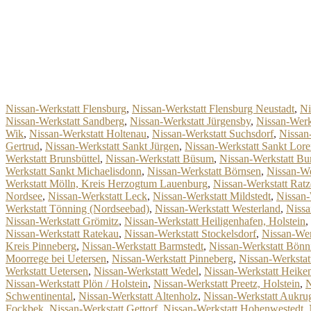
Nissan-Werkstatt Flensburg
,
Nissan-Werkstatt Flensburg Neustadt
,
Ni
Nissan-Werkstatt Sandberg
,
Nissan-Werkstatt Jürgensby
,
Nissan-Werk
Wik
,
Nissan-Werkstatt Holtenau
,
Nissan-Werkstatt Suchsdorf
,
Nissan
Gertrud
,
Nissan-Werkstatt Sankt Jürgen
,
Nissan-Werkstatt Sankt Lor
Werkstatt Brunsbüttel
,
Nissan-Werkstatt Büsum
,
Nissan-Werkstatt Bu
Werkstatt Sankt Michaelisdonn
,
Nissan-Werkstatt Börnsen
,
Nissan-We
Werkstatt Mölln, Kreis Herzogtum Lauenburg
,
Nissan-Werkstatt Rat
Nordsee
,
Nissan-Werkstatt Leck
,
Nissan-Werkstatt Mildstedt
,
Nissan-
Werkstatt Tönning (Nordseebad)
,
Nissan-Werkstatt Westerland
,
Nissa
Nissan-Werkstatt Grömitz
,
Nissan-Werkstatt Heiligenhafen, Holstein
,
Nissan-Werkstatt Ratekau
,
Nissan-Werkstatt Stockelsdorf
,
Nissan-Wer
Kreis Pinneberg
,
Nissan-Werkstatt Barmstedt
,
Nissan-Werkstatt Bönn
Moorrege bei Uetersen
,
Nissan-Werkstatt Pinneberg
,
Nissan-Werkstat
Werkstatt Uetersen
,
Nissan-Werkstatt Wedel
,
Nissan-Werkstatt Heike
Nissan-Werkstatt Plön / Holstein
,
Nissan-Werkstatt Preetz, Holstein
,
N
Schwentinental
,
Nissan-Werkstatt Altenholz
,
Nissan-Werkstatt Aukru
Fockbek
,
Nissan-Werkstatt Gettorf
,
Nissan-Werkstatt Hohenwestedt
,