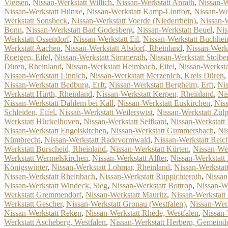
Viersen
,
Nissan-Werkstatt Willich
,
Nissan-Werkstatt Anrath
,
Nissan-W
Nissan-Werkstatt Hünxe
,
Nissan-Werkstatt Kamp-Lintfort
,
Nissan-We
Werkstatt Sonsbeck
,
Nissan-Werkstatt Voerde (Niederrhein)
,
Nissan-
Bonn
,
Nissan-Werkstatt Bad Godesberg
,
Nissan-Werkstatt Beuel
,
Nis
Werkstatt Ossendorf
,
Nissan-Werkstatt Eil
,
Nissan-Werkstatt Buchhe
Werkstatt Aachen
,
Nissan-Werkstatt Alsdorf, Rheinland
,
Nissan-Werks
Roetgen, Eifel
,
Nissan-Werkstatt Simmerath
,
Nissan-Werkstatt Stolbe
Düren, Rheinland
,
Nissan-Werkstatt Heimbach, Eifel
,
Nissan-Werksta
Nissan-Werkstatt Linnich
,
Nissan-Werkstatt Merzenich, Kreis Düren
,
Nissan-Werkstatt Bedburg, Erft
,
Nissan-Werkstatt Bergheim, Erft
,
Nis
Werkstatt Hürth, Rheinland
,
Nissan-Werkstatt Kerpen, Rheinland
,
Ni
Nissan-Werkstatt Dahlem bei Kall
,
Nissan-Werkstatt Euskirchen
,
Niss
Schleiden, Eifel
,
Nissan-Werkstatt Weilerswist
,
Nissan-Werkstatt Zülp
Werkstatt Hückelhoven
,
Nissan-Werkstatt Selfkant
,
Nissan-Werkstatt
Nissan-Werkstatt Engelskirchen
,
Nissan-Werkstatt Gummersbach
,
Ni
Nümbrecht
,
Nissan-Werkstatt Radevormwald
,
Nissan-Werkstatt Reic
Werkstatt Burscheid, Rheinland
,
Nissan-Werkstatt Kürten
,
Nissan-Wer
Werkstatt Wermelskirchen
,
Nissan-Werkstatt Alfter
,
Nissan-Werkstatt
Königswinter
,
Nissan-Werkstatt Lohmar, Rheinland
,
Nissan-Werkstat
Nissan-Werkstatt Rheinbach
,
Nissan-Werkstatt Ruppichteroth
,
Nissan
Nissan-Werkstatt Windeck, Sieg
,
Nissan-Werkstatt Bottrop
,
Nissan-We
Werkstatt Gremmendorf
,
Nissan-Werkstatt Mauritz
,
Nissan-Werkstatt 
Werkstatt Gescher
,
Nissan-Werkstatt Gronau (Westfalen)
,
Nissan-Wer
Nissan-Werkstatt Reken
,
Nissan-Werkstatt Rhede, Westfalen
,
Nissan-
Werkstatt Ascheberg, Westfalen
,
Nissan-Werkstatt Herbern, Gemeinde