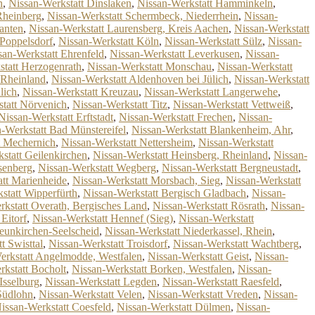
n
,
Nissan-Werkstatt Dinslaken
,
Nissan-Werkstatt Hamminkeln
,
Rheinberg
,
Nissan-Werkstatt Schermbeck, Niederrhein
,
Nissan-
anten
,
Nissan-Werkstatt Laurensberg, Kreis Aachen
,
Nissan-Werkstatt
 Poppelsdorf
,
Nissan-Werkstatt Köln
,
Nissan-Werkstatt Sülz
,
Nissan-
san-Werkstatt Ehrenfeld
,
Nissan-Werkstatt Leverkusen
,
Nissan-
statt Herzogenrath
,
Nissan-Werkstatt Monschau
,
Nissan-Werkstatt
 Rheinland
,
Nissan-Werkstatt Aldenhoven bei Jülich
,
Nissan-Werkstatt
lich
,
Nissan-Werkstatt Kreuzau
,
Nissan-Werkstatt Langerwehe
,
tatt Nörvenich
,
Nissan-Werkstatt Titz
,
Nissan-Werkstatt Vettweiß
,
Nissan-Werkstatt Erftstadt
,
Nissan-Werkstatt Frechen
,
Nissan-
-Werkstatt Bad Münstereifel
,
Nissan-Werkstatt Blankenheim, Ahr
,
t Mechernich
,
Nissan-Werkstatt Nettersheim
,
Nissan-Werkstatt
statt Geilenkirchen
,
Nissan-Werkstatt Heinsberg, Rheinland
,
Nissan-
senberg
,
Nissan-Werkstatt Wegberg
,
Nissan-Werkstatt Bergneustadt
,
tt Marienheide
,
Nissan-Werkstatt Morsbach, Sieg
,
Nissan-Werkstatt
statt Wipperfürth
,
Nissan-Werkstatt Bergisch Gladbach
,
Nissan-
rkstatt Overath, Bergisches Land
,
Nissan-Werkstatt Rösrath
,
Nissan-
Eitorf
,
Nissan-Werkstatt Hennef (Sieg)
,
Nissan-Werkstatt
eunkirchen-Seelscheid
,
Nissan-Werkstatt Niederkassel, Rhein
,
t Swisttal
,
Nissan-Werkstatt Troisdorf
,
Nissan-Werkstatt Wachtberg
,
erkstatt Angelmodde, Westfalen
,
Nissan-Werkstatt Geist
,
Nissan-
rkstatt Bocholt
,
Nissan-Werkstatt Borken, Westfalen
,
Nissan-
Isselburg
,
Nissan-Werkstatt Legden
,
Nissan-Werkstatt Raesfeld
,
Südlohn
,
Nissan-Werkstatt Velen
,
Nissan-Werkstatt Vreden
,
Nissan-
issan-Werkstatt Coesfeld
,
Nissan-Werkstatt Dülmen
,
Nissan-