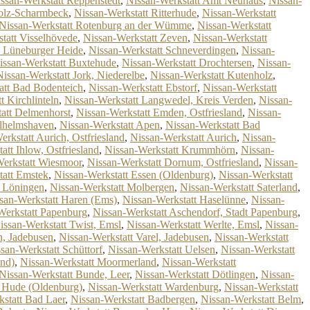
ssan-Werkstatt Reppenstedt
,
Nissan-Werkstatt Amt Neuhaus
,
Nissan-
holz-Scharmbeck
,
Nissan-Werkstatt Ritterhude
,
Nissan-Werkstatt
Nissan-Werkstatt Rotenburg an der Wümme
,
Nissan-Werkstatt
tatt Visselhövede
,
Nissan-Werkstatt Zeven
,
Nissan-Werkstatt
, Lüneburger Heide
,
Nissan-Werkstatt Schneverdingen
,
Nissan-
issan-Werkstatt Buxtehude
,
Nissan-Werkstatt Drochtersen
,
Nissan-
Nissan-Werkstatt Jork, Niederelbe
,
Nissan-Werkstatt Kutenholz
,
att Bad Bodenteich
,
Nissan-Werkstatt Ebstorf
,
Nissan-Werkstatt
t Kirchlinteln
,
Nissan-Werkstatt Langwedel, Kreis Verden
,
Nissan-
att Delmenhorst
,
Nissan-Werkstatt Emden, Ostfriesland
,
Nissan-
ilhelmshaven
,
Nissan-Werkstatt Apen
,
Nissan-Werkstatt Bad
rkstatt Aurich, Ostfriesland
,
Nissan-Werkstatt Aurich
,
Nissan-
att Ihlow, Ostfriesland
,
Nissan-Werkstatt Krummhörn
,
Nissan-
erkstatt Wiesmoor
,
Nissan-Werkstatt Dornum, Ostfriesland
,
Nissan-
tatt Emstek
,
Nissan-Werkstatt Essen (Oldenburg)
,
Nissan-Werkstatt
t Löningen
,
Nissan-Werkstatt Molbergen
,
Nissan-Werkstatt Saterland
,
san-Werkstatt Haren (Ems)
,
Nissan-Werkstatt Haselünne
,
Nissan-
Werkstatt Papenburg
,
Nissan-Werkstatt Aschendorf, Stadt Papenburg
,
issan-Werkstatt Twist, Emsl
,
Nissan-Werkstatt Werlte, Emsl
,
Nissan-
n, Jadebusen
,
Nissan-Werkstatt Varel, Jadebusen
,
Nissan-Werkstatt
san-Werkstatt Schüttorf
,
Nissan-Werkstatt Uelsen
,
Nissan-Werkstatt
and)
,
Nissan-Werkstatt Moormerland
,
Nissan-Werkstatt
Nissan-Werkstatt Bunde, Leer
,
Nissan-Werkstatt Dötlingen
,
Nissan-
t Hude (Oldenburg)
,
Nissan-Werkstatt Wardenburg
,
Nissan-Werkstatt
statt Bad Laer
,
Nissan-Werkstatt Badbergen
,
Nissan-Werkstatt Belm
,