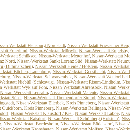
ssan-Werkstatt Flensburg Nordstadt
,
Nissan-Werkstatt Friesischer Berg
statt Fruerlund
,
Nissan-Werkstatt Mürwik
,
Nissan-Werkstatt Engelsby
-Werkstatt Schilksee
,
Nissan-Werkstatt Mettenhof
,
Nissan-Werkstatt Mo
enz Nord
,
Nissan-Werkstatt Sankt Lorenz Süd
,
Nissan-Werkstatt Neumün
rg (Dithmarschen)
,
Nissan-Werkstatt Heide / Holstein
,
Nissan-Werkstat
rkstatt Büchen, Lauenburg
,
Nissan-Werkstatt Geesthacht
,
Nissan-Werk
zeburg
,
Nissan-Werkstatt Schwarzenbek
,
Nissan-Werkstatt Wentorf be
Werkstatt Niebüll (Schleswig)
,
Nissan-Werkstatt Risum-Lindholm
,
Nis
n-Werkstatt Wyk auf Föhr
,
Nissan-Werkstatt Ahrensbök
,
Nissan-Werks
Nissan-Werkstatt Lensahn
,
Nissan-Werkstatt Malente
,
Nissan-Werkstatt
kstatt Süsel
,
Nissan-Werkstatt Timmendorfer Strand
,
Nissan-Werkstatt
ingstedt
,
Nissan-Werkstatt Ellerbek, Kreis Pinneberg
,
Nissan-Werkstat
t Quickborn, Kreis Pinneberg
,
Nissan-Werkstatt Rellingen
,
Nissan-Wer
ndorf
,
Nissan-Werkstatt Klausdorf / Kiel
,
Nissan-Werkstatt Laboe
,
Niss
issan-Werkstatt Raisdorf
,
Nissan-Werkstatt Schönberg (Holstein)
,
Niss
g
,
Nissan-Werkstatt Bordesholm
,
Nissan-Werkstatt Büdelsdorf
,
Nissan-
Nissan-Werkstatt Kronshagen
,
Nissan-Werkstatt Molfsee
,
Nissan-Werks