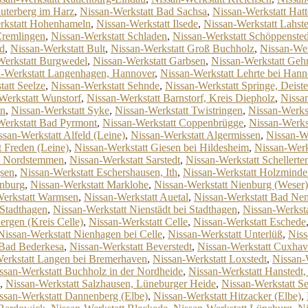
uterberg im Harz
,
Nissan-Werkstatt Bad Sachsa
,
Nissan-Werkstatt Hat
rkstatt Hohenhameln
,
Nissan-Werkstatt Ilsede
,
Nissan-Werkstatt Lahste
Cremlingen
,
Nissan-Werkstatt Schladen
,
Nissan-Werkstatt Schöppensted
ld
,
Nissan-Werkstatt Bult
,
Nissan-Werkstatt Groß Buchholz
,
Nissan-Wer
Werkstatt Burgwedel
,
Nissan-Werkstatt Garbsen
,
Nissan-Werkstatt Geh
n-Werkstatt Langenhagen, Hannover
,
Nissan-Werkstatt Lehrte bei Hann
att Seelze
,
Nissan-Werkstatt Sehnde
,
Nissan-Werkstatt Springe, Deiste
Werkstatt Wunstorf
,
Nissan-Werkstatt Barnstorf, Kreis Diepholz
,
Nissa
en
,
Nissan-Werkstatt Syke
,
Nissan-Werkstatt Twistringen
,
Nissan-Werks
Werkstatt Bad Pyrmont
,
Nissan-Werkstatt Coppenbrügge
,
Nissan-Werks
ssan-Werkstatt Alfeld (Leine)
,
Nissan-Werkstatt Algermissen
,
Nissan-We
t Freden (Leine)
,
Nissan-Werkstatt Giesen bei Hildesheim
,
Nissan-Werk
tt Nordstemmen
,
Nissan-Werkstatt Sarstedt
,
Nissan-Werkstatt Schellerte
gsen
,
Nissan-Werkstatt Eschershausen, Ith
,
Nissan-Werkstatt Holzminde
enburg
,
Nissan-Werkstatt Marklohe
,
Nissan-Werkstatt Nienburg (Weser)
Werkstatt Warmsen
,
Nissan-Werkstatt Auetal
,
Nissan-Werkstatt Bad Ne
 Stadthagen
,
Nissan-Werkstatt Nienstädt bei Stadthagen
,
Nissan-Werkst
ergen (Kreis Celle)
,
Nissan-Werkstatt Celle
,
Nissan-Werkstatt Eschede
Nissan-Werkstatt Nienhagen bei Celle
,
Nissan-Werkstatt Unterlüß
,
Niss
 Bad Bederkesa
,
Nissan-Werkstatt Beverstedt
,
Nissan-Werkstatt Cuxha
erkstatt Langen bei Bremerhaven
,
Nissan-Werkstatt Loxstedt
,
Nissan-
ssan-Werkstatt Buchholz in der Nordheide
,
Nissan-Werkstatt Hanstedt
,
Nissan-Werkstatt Salzhausen, Lüneburger Heide
,
Nissan-Werkstatt Se
ssan-Werkstatt Dannenberg (Elbe)
,
Nissan-Werkstatt Hitzacker (Elbe)
,