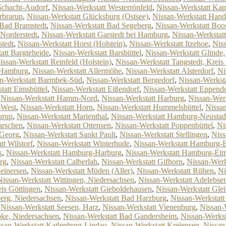
Schacht-Audorf
,
Nissan-Werkstatt Westerrönfeld
,
Nissan-Werkstatt Kap
rbrarup
,
Nissan-Werkstatt Glücksburg (Ostsee)
,
Nissan-Werkstatt Hand
 Bad Bramstedt
,
Nissan-Werkstatt Bad Segeberg
,
Nissan-Werkstatt Boo
 Norderstedt
,
Nissan-Werkstatt Garstedt bei Hamburg
,
Nissan-Werkstat
tedt
,
Nissan-Werkstatt Horst (Holstein)
,
Nissan-Werkstatt Itzehoe
,
Niss
att Bargteheide
,
Nissan-Werkstatt Barsbüttel
,
Nissan-Werkstatt Glinde,
issan-Werkstatt Reinfeld (Holstein)
,
Nissan-Werkstatt Tangstedt, Kreis
t Hamburg
,
Nissan-Werkstatt Allermöhe
,
Nissan-Werkstatt Alsterdorf
,
Ni
n-Werkstatt Barmbek-Süd
,
Nissan-Werkstatt Bergedorf
,
Nissan-Werksta
tatt Eimsbüttel
,
Nissan-Werkstatt Eißendorf
,
Nissan-Werkstatt Eppend
,
Nissan-Werkstatt Hamm-Nord
,
Nissan-Werkstatt Harburg
,
Nissan-Wer
-West
,
Nissan-Werkstatt Horn
,
Nissan-Werkstatt Hummelsbüttel
,
Nissan
urup
,
Nissan-Werkstatt Marienthal
,
Nissan-Werkstatt Hamburg-Neustad
arschen
,
Nissan-Werkstatt Ottensen
,
Nissan-Werkstatt Poppenbüttel
,
Ni
 Georg
,
Nissan-Werkstatt Sankt Pauli
,
Nissan-Werkstatt Stellingen
,
Niss
tt Wilstorf
,
Nissan-Werkstatt Winterhude
,
Nissan-Werkstatt Hamburg-
k
,
Nissan-Werkstatt Hamburg-Harburg
,
Nissan-Werkstatt Hamburg-Eim
rg
,
Nissan-Werkstatt Calberlah
,
Nissan-Werkstatt Gifhorn
,
Nissan-Werk
einersen
,
Nissan-Werkstatt Müden (Aller)
,
Nissan-Werkstatt Rühen
,
Ni
Nissan-Werkstatt Wittingen, Niedersachsen
,
Nissan-Werkstatt Adelebse
eis Göttingen
,
Nissan-Werkstatt Gieboldehausen
,
Nissan-Werkstatt Glei
berg, Niedersachsen
,
Nissan-Werkstatt Bad Harzburg
,
Nissan-Werkstatt
,
Nissan-Werkstatt Seesen, Harz
,
Nissan-Werkstatt Vienenburg
,
Nissan-
pke, Niedersachsen
,
Nissan-Werkstatt Bad Gandersheim
,
Nissan-Werkst
ssan-Werkstatt Katlenburg-Lindau
,
Nissan-Werkstatt Kreiensen
,
Nissan