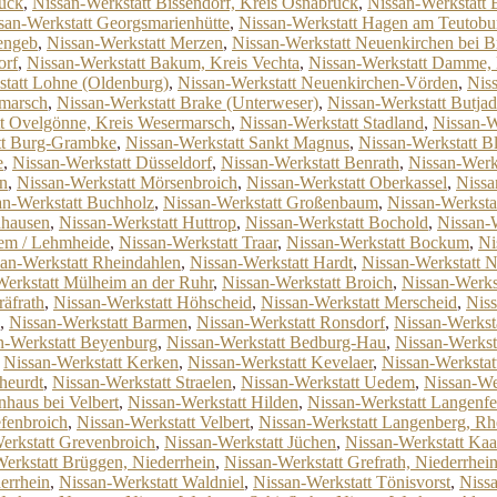
rück
,
Nissan-Werkstatt Bissendorf, Kreis Osnabrück
,
Nissan-Werkstatt
san-Werkstatt Georgsmarienhütte
,
Nissan-Werkstatt Hagen am Teutobu
engeb
,
Nissan-Werkstatt Merzen
,
Nissan-Werkstatt Neuenkirchen bei 
orf
,
Nissan-Werkstatt Bakum, Kreis Vechta
,
Nissan-Werkstatt Damme
statt Lohne (Oldenburg)
,
Nissan-Werkstatt Neuenkirchen-Vörden
,
Niss
rmarsch
,
Nissan-Werkstatt Brake (Unterweser)
,
Nissan-Werkstatt Butja
tt Ovelgönne, Kreis Wesermarsch
,
Nissan-Werkstatt Stadland
,
Nissan-W
tt Burg-Grambke
,
Nissan-Werkstatt Sankt Magnus
,
Nissan-Werkstatt B
e
,
Nissan-Werkstatt Düsseldorf
,
Nissan-Werkstatt Benrath
,
Nissan-Werk
en
,
Nissan-Werkstatt Mörsenbroich
,
Nissan-Werkstatt Oberkassel
,
Nissa
an-Werkstatt Buchholz
,
Nissan-Werkstatt Großenbaum
,
Nissan-Werksta
nhausen
,
Nissan-Werkstatt Huttrop
,
Nissan-Werkstatt Bochold
,
Nissan-
ßem / Lehmheide
,
Nissan-Werkstatt Traar
,
Nissan-Werkstatt Bockum
,
Ni
an-Werkstatt Rheindahlen
,
Nissan-Werkstatt Hardt
,
Nissan-Werkstatt 
Werkstatt Mülheim an der Ruhr
,
Nissan-Werkstatt Broich
,
Nissan-Werks
räfrath
,
Nissan-Werkstatt Höhscheid
,
Nissan-Werkstatt Merscheid
,
Niss
,
Nissan-Werkstatt Barmen
,
Nissan-Werkstatt Ronsdorf
,
Nissan-Werkst
n-Werkstatt Beyenburg
,
Nissan-Werkstatt Bedburg-Hau
,
Nissan-Werks
,
Nissan-Werkstatt Kerken
,
Nissan-Werkstatt Kevelaer
,
Nissan-Werkstat
heurdt
,
Nissan-Werkstatt Straelen
,
Nissan-Werkstatt Uedem
,
Nissan-We
nhaus bei Velbert
,
Nissan-Werkstatt Hilden
,
Nissan-Werkstatt Langenfe
efenbroich
,
Nissan-Werkstatt Velbert
,
Nissan-Werkstatt Langenberg, Rh
erkstatt Grevenbroich
,
Nissan-Werkstatt Jüchen
,
Nissan-Werkstatt Kaa
erkstatt Brüggen, Niederrhein
,
Nissan-Werkstatt Grefrath, Niederrhei
errhein
,
Nissan-Werkstatt Waldniel
,
Nissan-Werkstatt Tönisvorst
,
Nissa