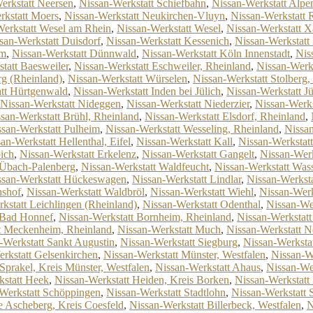
erkstatt Neersen
,
Nissan-Werkstatt Schiefbahn
,
Nissan-Werkstatt Alpe
rkstatt Moers
,
Nissan-Werkstatt Neukirchen-Vluyn
,
Nissan-Werkstatt 
Werkstatt Wesel am Rhein
,
Nissan-Werkstatt Wesel
,
Nissan-Werkstatt X
san-Werkstatt Duisdorf
,
Nissan-Werkstatt Kessenich
,
Nissan-Werkstatt
im
,
Nissan-Werkstatt Dünnwald
,
Nissan-Werkstatt Köln Innenstadt
,
Nis
tatt Baesweiler
,
Nissan-Werkstatt Eschweiler, Rheinland
,
Nissan-Werk
rg (Rheinland)
,
Nissan-Werkstatt Würselen
,
Nissan-Werkstatt Stolberg,
tt Hürtgenwald
,
Nissan-Werkstatt Inden bei Jülich
,
Nissan-Werkstatt Jü
Nissan-Werkstatt Nideggen
,
Nissan-Werkstatt Niederzier
,
Nissan-Werks
san-Werkstatt Brühl, Rheinland
,
Nissan-Werkstatt Elsdorf, Rheinland
,
ssan-Werkstatt Pulheim
,
Nissan-Werkstatt Wesseling, Rheinland
,
Nissan
an-Werkstatt Hellenthal, Eifel
,
Nissan-Werkstatt Kall
,
Nissan-Werkstat
ich
,
Nissan-Werkstatt Erkelenz
,
Nissan-Werkstatt Gangelt
,
Nissan-Werk
 Übach-Palenberg
,
Nissan-Werkstatt Waldfeucht
,
Nissan-Werkstatt Was
ssan-Werkstatt Hückeswagen
,
Nissan-Werkstatt Lindlar
,
Nissan-Werksta
hshof
,
Nissan-Werkstatt Waldbröl
,
Nissan-Werkstatt Wiehl
,
Nissan-Werk
kstatt Leichlingen (Rheinland)
,
Nissan-Werkstatt Odenthal
,
Nissan-We
 Bad Honnef
,
Nissan-Werkstatt Bornheim, Rheinland
,
Nissan-Werkstatt 
t Meckenheim, Rheinland
,
Nissan-Werkstatt Much
,
Nissan-Werkstatt N
-Werkstatt Sankt Augustin
,
Nissan-Werkstatt Siegburg
,
Nissan-Werkstat
rkstatt Gelsenkirchen
,
Nissan-Werkstatt Münster, Westfalen
,
Nissan-W
Sprakel, Kreis Münster, Westfalen
,
Nissan-Werkstatt Ahaus
,
Nissan-We
kstatt Heek
,
Nissan-Werkstatt Heiden, Kreis Borken
,
Nissan-Werkstatt 
Werkstatt Schöppingen
,
Nissan-Werkstatt Stadtlohn
,
Nissan-Werkstatt 
 Ascheberg, Kreis Coesfeld
,
Nissan-Werkstatt Billerbeck, Westfalen
,
N