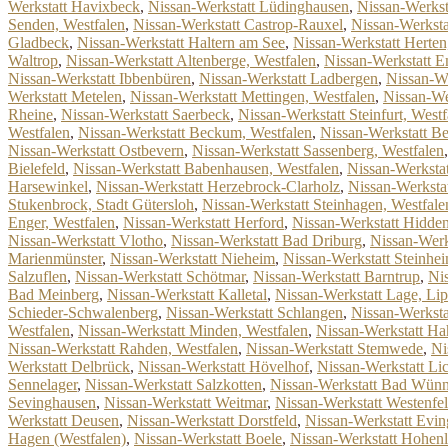
Werkstatt Havixbeck
,
Nissan-Werkstatt Lüdinghausen
,
Nissan-Werkst
Senden, Westfalen
,
Nissan-Werkstatt Castrop-Rauxel
,
Nissan-Werksta
Gladbeck
,
Nissan-Werkstatt Haltern am See
,
Nissan-Werkstatt Herten
Waltrop
,
Nissan-Werkstatt Altenberge, Westfalen
,
Nissan-Werkstatt E
Nissan-Werkstatt Ibbenbüren
,
Nissan-Werkstatt Ladbergen
,
Nissan-We
Werkstatt Metelen
,
Nissan-Werkstatt Mettingen, Westfalen
,
Nissan-We
Rheine
,
Nissan-Werkstatt Saerbeck
,
Nissan-Werkstatt Steinfurt, Westf
Westfalen
,
Nissan-Werkstatt Beckum, Westfalen
,
Nissan-Werkstatt B
Nissan-Werkstatt Ostbevern
,
Nissan-Werkstatt Sassenberg, Westfalen
Bielefeld
,
Nissan-Werkstatt Babenhausen, Westfalen
,
Nissan-Werkstat
Harsewinkel
,
Nissan-Werkstatt Herzebrock-Clarholz
,
Nissan-Werksta
Stukenbrock, Stadt Gütersloh
,
Nissan-Werkstatt Steinhagen, Westfale
Enger, Westfalen
,
Nissan-Werkstatt Herford
,
Nissan-Werkstatt Hidde
Nissan-Werkstatt Vlotho
,
Nissan-Werkstatt Bad Driburg
,
Nissan-Werk
Marienmünster
,
Nissan-Werkstatt Nieheim
,
Nissan-Werkstatt Steinhei
Salzuflen
,
Nissan-Werkstatt Schötmar
,
Nissan-Werkstatt Barntrup
,
Ni
Bad Meinberg
,
Nissan-Werkstatt Kalletal
,
Nissan-Werkstatt Lage, Li
Schieder-Schwalenberg
,
Nissan-Werkstatt Schlangen
,
Nissan-Werkst
Westfalen
,
Nissan-Werkstatt Minden, Westfalen
,
Nissan-Werkstatt Ha
Nissan-Werkstatt Rahden, Westfalen
,
Nissan-Werkstatt Stemwede
,
Ni
Werkstatt Delbrück
,
Nissan-Werkstatt Hövelhof
,
Nissan-Werkstatt Li
Sennelager
,
Nissan-Werkstatt Salzkotten
,
Nissan-Werkstatt Bad Wün
Sevinghausen
,
Nissan-Werkstatt Weitmar
,
Nissan-Werkstatt Westenfe
Werkstatt Deusen
,
Nissan-Werkstatt Dorstfeld
,
Nissan-Werkstatt Evin
Hagen (Westfalen)
,
Nissan-Werkstatt Boele
,
Nissan-Werkstatt Hohen