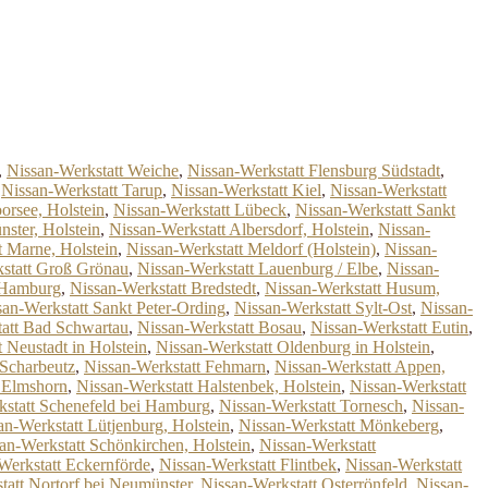
,
Nissan-Werkstatt Weiche
,
Nissan-Werkstatt Flensburg Südstadt
,
,
Nissan-Werkstatt Tarup
,
Nissan-Werkstatt Kiel
,
Nissan-Werkstatt
orsee, Holstein
,
Nissan-Werkstatt Lübeck
,
Nissan-Werkstatt Sankt
ster, Holstein
,
Nissan-Werkstatt Albersdorf, Holstein
,
Nissan-
t Marne, Holstein
,
Nissan-Werkstatt Meldorf (Holstein)
,
Nissan-
statt Groß Grönau
,
Nissan-Werkstatt Lauenburg / Elbe
,
Nissan-
i Hamburg
,
Nissan-Werkstatt Bredstedt
,
Nissan-Werkstatt Husum,
san-Werkstatt Sankt Peter-Ording
,
Nissan-Werkstatt Sylt-Ost
,
Nissan-
tatt Bad Schwartau
,
Nissan-Werkstatt Bosau
,
Nissan-Werkstatt Eutin
,
 Neustadt in Holstein
,
Nissan-Werkstatt Oldenburg in Holstein
,
 Scharbeutz
,
Nissan-Werkstatt Fehmarn
,
Nissan-Werkstatt Appen,
t Elmshorn
,
Nissan-Werkstatt Halstenbek, Holstein
,
Nissan-Werkstatt
kstatt Schenefeld bei Hamburg
,
Nissan-Werkstatt Tornesch
,
Nissan-
an-Werkstatt Lütjenburg, Holstein
,
Nissan-Werkstatt Mönkeberg
,
an-Werkstatt Schönkirchen, Holstein
,
Nissan-Werkstatt
Werkstatt Eckernförde
,
Nissan-Werkstatt Flintbek
,
Nissan-Werkstatt
tatt Nortorf bei Neumünster
,
Nissan-Werkstatt Osterrönfeld
,
Nissan-