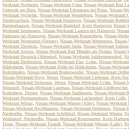
Werkstatt Northeim
,
Nissan-Werkstatt Uslar
,
Nissan-Werkstatt Bad La
Osterode am Harz
,
Nissan-Werkstatt Edemissen bei Peine
,
Nissan-We
Werkstatt Vechelde
,
Nissan-Werkstatt Wendeburg
,
Nissan-Werkstatt 
Niedersachsen
,
Nissan-Werkstatt Hannover
,
Nissan-Werkstatt Bothfe
Barsinghausen
,
Nissan-Werkstatt Burgdorf, Kreis Hannover
,
Nissan-
Werkstatt Isernhagen
,
Nissan-Werkstatt Laatzen bei Hannover
,
Nissa
Pattensen bei Hannover
,
Nissan-Werkstatt Ronnenberg
,
Nissan-Werkst
Werkstatt Wennigsen (Deister)
,
Nissan-Werkstatt Wennigsen
,
Nissan-
Werkstatt Diepholz
,
Nissan-Werkstatt Stuhr
,
Nissan-Werkstatt Suling
Werkstatt Aerzen
,
Nissan-Werkstatt Bad Münder am Deister
,
Nissan-
Werkstatt Hessisch Oldendorf
,
Nissan-Werkstatt Salzhemmendorf
,
Ni
Werkstatt Diekholzen
,
Nissan-Werkstatt Elze, Leine
,
Nissan-Werkstat
Hildesheim
,
Nissan-Werkstatt Holle bei Hildesheim
,
Nissan-Werksta
Holzminden
,
Nissan-Werkstatt Bodenwerder
,
Nissan-Werkstatt Delli
Nissan-Werkstatt Hoya, Weser
,
Nissan-Werkstatt Liebenau, Kreis Ni
Nissan-Werkstatt Stolzenau, Weser
,
Nissan-Werkstatt Uchte
,
Nissan-
Wunstorf
,
Nissan-Werkstatt Lauenau
,
Nissan-Werkstatt Lindhorst bei
Rodenberg, Deister
,
Nissan-Werkstatt Stadthagen
,
Nissan-Werkstatt B
Werkstatt Hermannsburg
,
Nissan-Werkstatt Lachendorf, Kreis Celle
,
Werkstatt Wietze
,
Nissan-Werkstatt Winsen (Aller)
,
Nissan-Werkstatt
Nissan-Werkstatt Hechthausen
,
Nissan-Werkstatt Hemmoor
,
Nissan-W
Niederelbe
,
Nissan-Werkstatt Schiffdorf
,
Nissan-Werkstatt Wingst
,
Ni
Wulmstorf, Niederelbe
,
Nissan-Werkstatt Rosengarten, Kreis Harburg
Tespe
,
Nissan-Werkstatt Tostedt
,
Nissan-Werkstatt Winsen (Luhe)
,
Ni