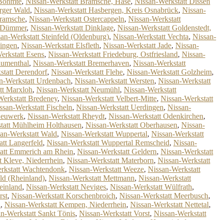
 Bohmte
,
Nissan-Werkstatt Bramsche, Hase
,
Nissan-Werkstatt Dissen
rger Wald
,
Nissan-Werkstatt Hasbergen, Kreis Osnabrück
,
Nissan-
Bramsche
,
Nissan-Werkstatt Ostercappeln
,
Nissan-Werkstatt
, Dümmer
,
Nissan-Werkstatt Dinklage
,
Nissan-Werkstatt Goldenstedt,
an-Werkstatt Steinfeld (Oldenburg)
,
Nissan-Werkstatt Vechta
,
Nissan-
dingen
,
Nissan-Werkstatt Elsfleth
,
Nissan-Werkstatt Jade
,
Nissan-
erkstatt Esens
,
Nissan-Werkstatt Friedeburg, Ostfriesland
,
Nissan-
lumenthal
,
Nissan-Werkstatt Bremerhaven
,
Nissan-Werkstatt
statt Derendorf
,
Nissan-Werkstatt Flehe
,
Nissan-Werkstatt Golzheim
,
n-Werkstatt Urdenbach
,
Nissan-Werkstatt Wersten
,
Nissan-Werkstatt
tt Marxloh
,
Nissan-Werkstatt Neumühl
,
Nissan-Werkstatt
Werkstatt Bredeney
,
Nissan-Werkstatt Velbert-Mitte
,
Nissan-Werkstatt
ssan-Werkstatt Fischeln
,
Nissan-Werkstatt Uerdingen
,
Nissan-
Neuwerk
,
Nissan-Werkstatt Rheydt
,
Nissan-Werkstatt Odenkirchen
,
tatt Mühlheim Holthausen
,
Nissan-Werkstatt Oberhausen
,
Nissan-
an-Werkstatt Wald
,
Nissan-Werkstatt Wuppertal
,
Nissan-Werkstatt
att Langerfeld
,
Nissan-Werkstatt Wuppertal Remscheid
,
Nissan-
tatt Emmerich am Rhein
,
Nissan-Werkstatt Geldern
,
Nissan-Werkstatt
t Kleve, Niederrhein
,
Nissan-Werkstatt Materborn
,
Nissan-Werkstatt
rkstatt Wachtendonk
,
Nissan-Werkstatt Weeze
,
Nissan-Werkstatt
ld (Rheinland)
,
Nissan-Werkstatt Mettmann
,
Nissan-Werkstatt
einland
,
Nissan-Werkstatt Neviges
,
Nissan-Werkstatt Wülfrath
,
rst
,
Nissan-Werkstatt Korschenbroich
,
Nissan-Werkstatt Meerbusch
,
n
,
Nissan-Werkstatt Kempen, Niederrhein
,
Nissan-Werkstatt Nettetal
,
n-Werkstatt Sankt Tönis
,
Nissan-Werkstatt Vorst
,
Nissan-Werkstatt