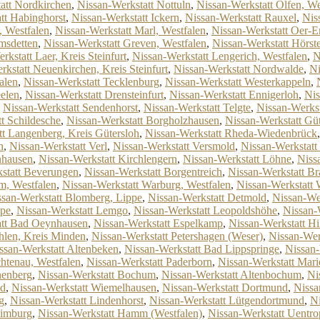
att Nordkirchen
,
Nissan-Werkstatt Nottuln
,
Nissan-Werkstatt Olfen, We
tt Habinghorst
,
Nissan-Werkstatt Ickern
,
Nissan-Werkstatt Rauxel
,
Nis
, Westfalen
,
Nissan-Werkstatt Marl, Westfalen
,
Nissan-Werkstatt Oer-
msdetten
,
Nissan-Werkstatt Greven, Westfalen
,
Nissan-Werkstatt Hörste
rkstatt Laer, Kreis Steinfurt
,
Nissan-Werkstatt Lengerich, Westfalen
,
N
rkstatt Neuenkirchen, Kreis Steinfurt
,
Nissan-Werkstatt Nordwalde
,
Ni
alen
,
Nissan-Werkstatt Tecklenburg
,
Nissan-Werkstatt Westerkappeln
,
eelen
,
Nissan-Werkstatt Drensteinfurt
,
Nissan-Werkstatt Ennigerloh
,
Nis
,
Nissan-Werkstatt Sendenhorst
,
Nissan-Werkstatt Telgte
,
Nissan-Werkst
t Schildesche
,
Nissan-Werkstatt Borgholzhausen
,
Nissan-Werkstatt Gü
tt Langenberg, Kreis Gütersloh
,
Nissan-Werkstatt Rheda-Wiedenbrück
n
,
Nissan-Werkstatt Verl
,
Nissan-Werkstatt Versmold
,
Nissan-Werkstatt
nhausen
,
Nissan-Werkstatt Kirchlengern
,
Nissan-Werkstatt Löhne
,
Niss
statt Beverungen
,
Nissan-Werkstatt Borgentreich
,
Nissan-Werkstatt Br
m, Westfalen
,
Nissan-Werkstatt Warburg, Westfalen
,
Nissan-Werkstatt 
ssan-Werkstatt Blomberg, Lippe
,
Nissan-Werkstatt Detmold
,
Nissan-We
ppe
,
Nissan-Werkstatt Lemgo
,
Nissan-Werkstatt Leopoldshöhe
,
Nissan-
att Bad Oeynhausen
,
Nissan-Werkstatt Espelkamp
,
Nissan-Werkstatt Hi
hlen, Kreis Minden
,
Nissan-Werkstatt Petershagen (Weser)
,
Nissan-Werk
ssan-Werkstatt Altenbeken
,
Nissan-Werkstatt Bad Lippspringe
,
Nissan-
chtenau, Westfalen
,
Nissan-Werkstatt Paderborn
,
Nissan-Werkstatt Mari
nenberg
,
Nissan-Werkstatt Bochum
,
Nissan-Werkstatt Altenbochum
,
Ni
ld
,
Nissan-Werkstatt Wiemelhausen
,
Nissan-Werkstatt Dortmund
,
Nissa
g
,
Nissan-Werkstatt Lindenhorst
,
Nissan-Werkstatt Lütgendortmund
,
Ni
limburg
,
Nissan-Werkstatt Hamm (Westfalen)
,
Nissan-Werkstatt Uentro