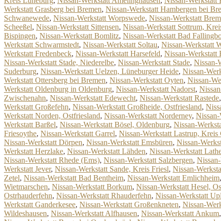
Kreis Lüneburg
,
Nissan-Werkstatt Amelinghausen
,
Nissan-Werkstatt
Werkstatt Grasberg bei Bremen
,
Nissan-Werkstatt Hambergen bei Br
Schwanewede
,
Nissan-Werkstatt Worpswede
,
Nissan-Werkstatt Brem
Scheeßel
,
Nissan-Werkstatt Sittensen
,
Nissan-Werkstatt Sottrum, Kr
Bispingen
,
Nissan-Werkstatt Bomlitz
,
Nissan-Werkstatt Bad Fallingbo
Werkstatt Schwarmstedt
,
Nissan-Werkstatt Soltau
,
Nissan-Werkstatt 
Werkstatt Fredenbeck
,
Nissan-Werkstatt Harsefeld
,
Nissan-Werkstatt 
Nissan-Werkstatt Stade, Niederelbe
,
Nissan-Werkstatt Stade
,
Nissan-
Suderburg
,
Nissan-Werkstatt Uelzen, Lüneburger Heide
,
Nissan-Werk
Werkstatt Ottersberg bei Bremen
,
Nissan-Werkstatt Oyten
,
Nissan-Wer
Werkstatt Oldenburg in Oldenburg
,
Nissan-Werkstatt Nadorst
,
Nissan
Zwischenahn
,
Nissan-Werkstatt Edewecht
,
Nissan-Werkstatt Rastede
Werkstatt Großefehn
,
Nissan-Werkstatt Großheide, Ostfriesland
,
Niss
Werkstatt Norden, Ostfriesland
,
Nissan-Werkstatt Norderney
,
Nissan-
Werkstatt Barßel
,
Nissan-Werkstatt Bösel, Oldenburg
,
Nissan-Werksta
Friesoythe
,
Nissan-Werkstatt Garrel
,
Nissan-Werkstatt Lastrup, Krei
Nissan-Werkstatt Dörpen
,
Nissan-Werkstatt Emsbüren
,
Nissan-Werkst
Werkstatt Herzlake
,
Nissan-Werkstatt Lähden
,
Nissan-Werkstatt Lath
Nissan-Werkstatt Rhede (Ems)
,
Nissan-Werkstatt Salzbergen
,
Nissan-
Werkstatt Jever
,
Nissan-Werkstatt Sande, Kreis Friesl
,
Nissan-Werksta
Zetel
,
Nissan-Werkstatt Bad Bentheim
,
Nissan-Werkstatt Emlichheim
Wietmarschen
,
Nissan-Werkstatt Borkum
,
Nissan-Werkstatt Hesel, Os
Ostrhauderfehn
,
Nissan-Werkstatt Rhauderfehn
,
Nissan-Werkstatt Up
Werkstatt Ganderkesee
,
Nissan-Werkstatt Großenkneten
,
Nissan-Werk
Wildeshausen
,
Nissan-Werkstatt Alfhausen
,
Nissan-Werkstatt Ankum