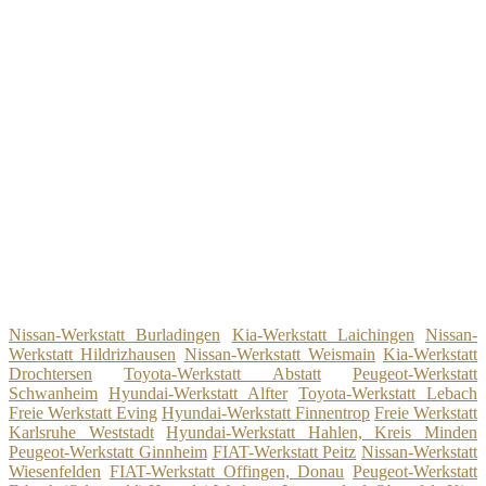
Nissan-Werkstatt Burladingen
Kia-Werkstatt Laichingen
Nissan-
Werkstatt Hildrizhausen
Nissan-Werkstatt Weismain
Kia-Werkstatt
Drochtersen
Toyota-Werkstatt Abstatt
Peugeot-Werkstatt
Schwanheim
Hyundai-Werkstatt Alfter
Toyota-Werkstatt Lebach
Freie Werkstatt Eving
Hyundai-Werkstatt Finnentrop
Freie Werkstatt
Karlsruhe Weststadt
Hyundai-Werkstatt Hahlen, Kreis Minden
Peugeot-Werkstatt Ginnheim
FIAT-Werkstatt Peitz
Nissan-Werkstatt
Wiesenfelden
FIAT-Werkstatt Offingen, Donau
Peugeot-Werkstatt