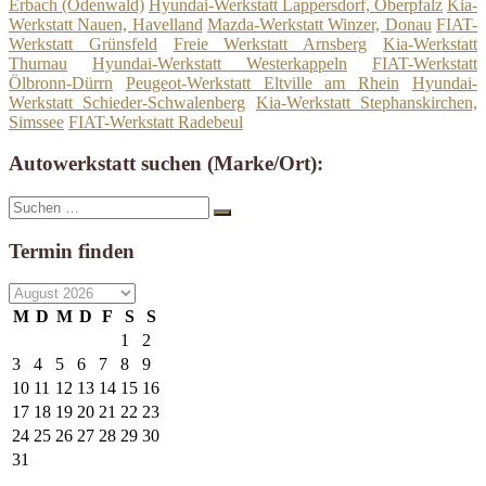
Erbach (Odenwald)
Hyundai-Werkstatt Lappersdorf, Oberpfalz
Kia-
Werkstatt Nauen, Havelland
Mazda-Werkstatt Winzer, Donau
FIAT-
Werkstatt Grünsfeld
Freie Werkstatt Arnsberg
Kia-Werkstatt
Thurnau
Hyundai-Werkstatt Westerkappeln
FIAT-Werkstatt
Ölbronn-Dürrn
Peugeot-Werkstatt Eltville am Rhein
Hyundai-
Werkstatt Schieder-Schwalenberg
Kia-Werkstatt Stephanskirchen,
Simssee
FIAT-Werkstatt Radebeul
Autowerkstatt suchen (Marke/Ort):
Suche
Suchen
nach:
Termin finden
M
D
M
D
F
S
S
1
2
3
4
5
6
7
8
9
10
11
12
13
14
15
16
17
18
19
20
21
22
23
24
25
26
27
28
29
30
31