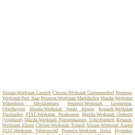
Nissan-Werkstatt Linnich
Citroen-Werkstatt Gremmendorf
Peugeot-
Werkstatt Perl, Saar
Peugeot-Werkstatt Marklkofen
Mazda-Werkstatt
Wittenburg, Mecklenburg
Peugeot-Werkstatt Germering,
Oberbayern
Mazda-Werkstatt Sankt Jürgen
Renault-Werkstatt
Daxlanden
FIAT-Werkstatt Neubeuern
Mazda-Werkstatt Oelsnitz
(Vogtland)
Mazda-Werkstatt Poppenhausen, Unterfranken
Renault-
Werkstatt Ickern
Citroen-Werkstatt Tostedt
Nissan-Werkstatt Auetal
FIAT-Werkstatt Vahrenwald
Peugeot-Werkstatt Helsa
Hyundai-