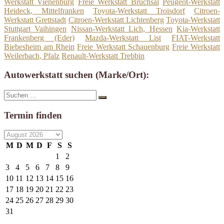
Werkstatt Vienenburg
Freie Werkstatt Bruchsal
Peugeot-Werkstatt
Heideck, Mittelfranken
Toyota-Werkstatt Troisdorf
Citroen-
Werkstatt Grettstadt
Citroen-Werkstatt Lichtenberg
Toyota-Werkstatt
Stuttgart Vaihingen
Nissan-Werkstatt Lich, Hessen
Kia-Werkstatt
Frankenberg (Eder)
Mazda-Werkstatt List
FIAT-Werkstatt
Biebesheim am Rhein
Freie Werkstatt Schauenburg
Freie Werkstatt
Weilerbach, Pfalz
Renault-Werkstatt Trebbin
Autowerkstatt suchen (Marke/Ort):
Suche
Suchen
nach:
Termin finden
M
D
M
D
F
S
S
1
2
3
4
5
6
7
8
9
10
11
12
13
14
15
16
17
18
19
20
21
22
23
24
25
26
27
28
29
30
31