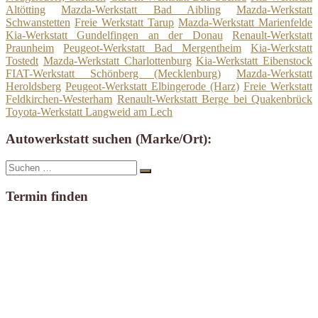
Altötting
Mazda-Werkstatt Bad Aibling
Mazda-Werkstatt
Schwanstetten
Freie Werkstatt Tarup
Mazda-Werkstatt Marienfelde
Kia-Werkstatt Gundelfingen an der Donau
Renault-Werkstatt
Praunheim
Peugeot-Werkstatt Bad Mergentheim
Kia-Werkstatt
Tostedt
Mazda-Werkstatt Charlottenburg
Kia-Werkstatt Eibenstock
FIAT-Werkstatt Schönberg (Mecklenburg)
Mazda-Werkstatt
Heroldsberg
Peugeot-Werkstatt Elbingerode (Harz)
Freie Werkstatt
Feldkirchen-Westerham
Renault-Werkstatt Berge bei Quakenbrück
Toyota-Werkstatt Langweid am Lech
Autowerkstatt suchen (Marke/Ort):
Suche
Suchen
nach:
Termin finden