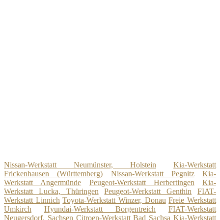
Nissan-Werkstatt Neumünster, Holstein
Kia-Werkstatt
Frickenhausen (Württemberg)
Nissan-Werkstatt Pegnitz
Kia-
Werkstatt Angermünde
Peugeot-Werkstatt Herbertingen
Kia-
Werkstatt Lucka, Thüringen
Peugeot-Werkstatt Genthin
FIAT-
Werkstatt Linnich
Toyota-Werkstatt Winzer, Donau
Freie Werkstatt
Umkirch
Hyundai-Werkstatt Borgentreich
FIAT-Werkstatt
Neugersdorf, Sachsen
Citroen-Werkstatt Bad Sachsa
Kia-Werkstatt