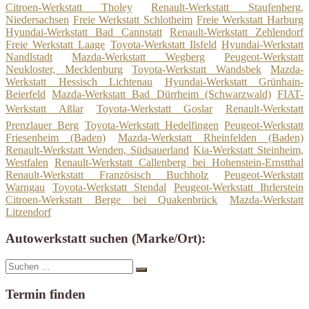
Citroen-Werkstatt Tholey
Renault-Werkstatt Staufenberg,
Niedersachsen
Freie Werkstatt Schlotheim
Freie Werkstatt Harburg
Hyundai-Werkstatt Bad Cannstatt
Renault-Werkstatt Zehlendorf
Freie Werkstatt Laage
Toyota-Werkstatt Ilsfeld
Hyundai-Werkstatt
Nandlstadt
Mazda-Werkstatt Wegberg
Peugeot-Werkstatt
Neukloster, Mecklenburg
Toyota-Werkstatt Wandsbek
Mazda-
Werkstatt Hessisch Lichtenau
Hyundai-Werkstatt Grünhain-
Beierfeld
Mazda-Werkstatt Bad Dürrheim (Schwarzwald)
FIAT-
Werkstatt Aßlar
Toyota-Werkstatt Goslar
Renault-Werkstatt
Prenzlauer Berg
Toyota-Werkstatt Hedelfingen
Peugeot-Werkstatt
Friesenheim (Baden)
Mazda-Werkstatt Rheinfelden (Baden)
Renault-Werkstatt Wenden, Südsauerland
Kia-Werkstatt Steinheim,
Westfalen
Renault-Werkstatt Callenberg bei Hohenstein-Ernstthal
Renault-Werkstatt Französisch Buchholz
Peugeot-Werkstatt
Warngau
Toyota-Werkstatt Stendal
Peugeot-Werkstatt Ihrlerstein
Citroen-Werkstatt Berge bei Quakenbrück
Mazda-Werkstatt
Litzendorf
Autowerkstatt suchen (Marke/Ort):
Suche
Suchen
nach:
Termin finden