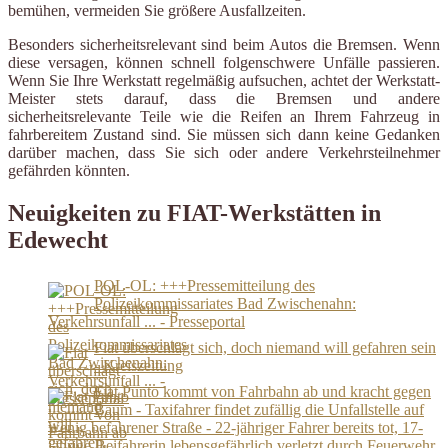
bemühen, vermeiden Sie größere Ausfallzeiten.
Besonders sicherheitsrelevant sind beim Autos die Bremsen. Wenn
diese versagen, können schnell folgenschwere Unfälle passieren.
Wenn Sie Ihre Werkstatt regelmäßig aufsuchen, achtet der Werkstatt-
Meister stets darauf, dass die Bremsen und andere
sicherheitsrelevante Teile wie die Reifen an Ihrem Fahrzeug in
fahrbereitem Zustand sind. Sie müssen sich dann keine Gedanken
darüber machen, dass Sie sich oder andere Verkehrsteilnehmer
gefährden könnten.
Neuigkeiten zu FIAT-Werkstätten in
Edewecht
POL-OL: +++Pressemitteilung des
Polizeikommissariates Bad Zwischenahn:
Verkehrsunfall ... - Presseportal
Fiat überschlägt sich, doch niemand will gefahren sein
- Kreiszeitung
Fiat Punto kommt von Fahrbahn ab und kracht gegen
Baum - Taxifahrer findet zufällig die Unfallstelle auf
wenig befahrener Straße - 22-jähriger Fahrer bereits tot, 17-
jährige Beifahrerin lebensgefährlich verletzt durch Feuerwehr