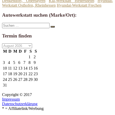
Denkendorf, Oberbayern
Kia-Werkstatt Heitersheim
Hyundai-
Werkstatt Osthofen, Rheinhessen
Hyundai-Werkstatt Frechen
Autowerkstatt suchen (Marke/Ort):
Suche
Suchen
nach:
Termin finden
M
D
M
D
F
S
S
1
2
3
4
5
6
7
8
9
10
11
12
13
14
15
16
17
18
19
20
21
22
23
24
25
26
27
28
29
30
31
Copyright © 2017
Impressum
Datenschutzerklärung
* = Affiliatelink/Werbung