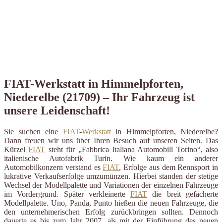
FIAT-Werkstatt in Himmelpforten,
Niederelbe (21709) – Ihr Fahrzeug ist
unsere Leidenschaft!
Sie suchen eine
FIAT
-
Werkstatt
in Himmelpforten, Niederelbe?
Dann freuen wir uns über Ihren Besuch auf unseren Seiten. Das
Kürzel
FIAT
steht für „Fabbrica Italiana Automobili Torino“, also
italienische Autofabrik Turin. Wie kaum ein anderer
Automobilkonzern verstand es
FIAT
, Erfolge aus dem Rennsport in
lukrative Verkaufserfolge umzumünzen. Hierbei standen der stetige
Wechsel der Modellpalette und Variationen der einzelnen Fahrzeuge
im Vordergrund. Später verkleinerte
FIAT
die breit gefächerte
Modellpalette. Uno, Panda, Punto hießen die neuen Fahrzeuge, die
den unternehmerischen Erfolg zurückbringen sollten. Dennoch
dauerte es bis zum Jahr 2007, als mit der Einführung des neuen