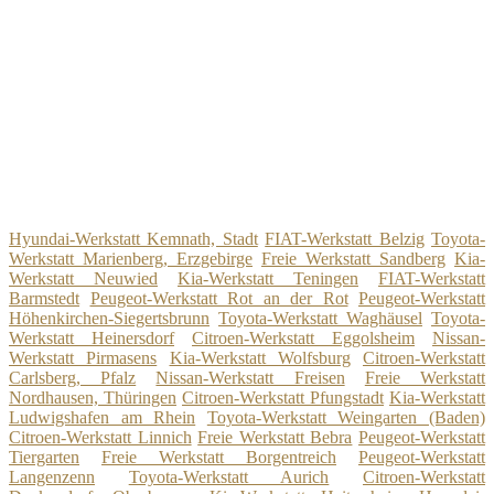
Hyundai-Werkstatt Kemnath, Stadt
FIAT-Werkstatt Belzig
Toyota-
Werkstatt Marienberg, Erzgebirge
Freie Werkstatt Sandberg
Kia-
Werkstatt Neuwied
Kia-Werkstatt Teningen
FIAT-Werkstatt
Barmstedt
Peugeot-Werkstatt Rot an der Rot
Peugeot-Werkstatt
Höhenkirchen-Siegertsbrunn
Toyota-Werkstatt Waghäusel
Toyota-
Werkstatt Heinersdorf
Citroen-Werkstatt Eggolsheim
Nissan-
Werkstatt Pirmasens
Kia-Werkstatt Wolfsburg
Citroen-Werkstatt
Carlsberg, Pfalz
Nissan-Werkstatt Freisen
Freie Werkstatt
Nordhausen, Thüringen
Citroen-Werkstatt Pfungstadt
Kia-Werkstatt
Ludwigshafen am Rhein
Toyota-Werkstatt Weingarten (Baden)
Citroen-Werkstatt Linnich
Freie Werkstatt Bebra
Peugeot-Werkstatt
Tiergarten
Freie Werkstatt Borgentreich
Peugeot-Werkstatt
Langenzenn
Toyota-Werkstatt Aurich
Citroen-Werkstatt