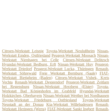
Citroen-Werkstatt Leisnig
Toyota-Werkstatt Neulußheim
Nissan-
Werkstatt Emden, Ostfriesland
Peugeot-Werkstatt Moosach
Nissan-
Werkstatt Nienhagen bei Celle
Citroen-Werkstatt Delitzsch
Hyundai-Werkstatt Bedburg, Erft
Nissan-Werkstatt Huy
Peugeot-
Werkstatt Driedorf
Peugeot-Werkstatt Lucka, Thüringen
Renault-
Werkstatt Söhrewald
Freie Werkstatt Bernburg (Saale)
FIAT-
Werkstatt Bietigheim (Baden)
Citroen-Werkstatt Visbek, Kreis
Vechta
Renault-Werkstatt Deggendorf
Peugeot-Werkstatt Zeitlarn
bei Regensburg
Nissan-Werkstatt Herzberg (Elster)
Toyota-
Werkstatt Bad Königshofen im Grabfeld
Hyundai-Werkstatt
Holzkirchen, Oberbayern
Nissan-Werkstatt Werther bei Nordhausen
Toyota-Werkstatt Friedeburg, Ostfriesland
Toyota-Werkstatt
Neustadt an der Donau
Kia-Werkstatt Willebadessen
Renault-
Werkstatt Heringen (Werra)
FIAT-Werkstatt Sankt Ingbert
Renault-