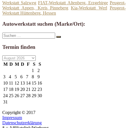
Werkstatt Salzweg
FIAT-Werkstatt Altenberg, Erzgebirge
Peugeot-
Werkstatt Appen, Kreis Pinneberg
Kia-Werkstatt Werl
Peugeot-
Werkstatt Hüttenberg, Hessen
Autowerkstatt suchen (Marke/Ort):
Suche
Suchen
nach:
Termin finden
M
D
M
D
F
S
S
1
2
3
4
5
6
7
8
9
10
11
12
13
14
15
16
17
18
19
20
21
22
23
24
25
26
27
28
29
30
31
Copyright © 2017
Impressum
Datenschutzerklärung
* = Affiliatelink/Werbung