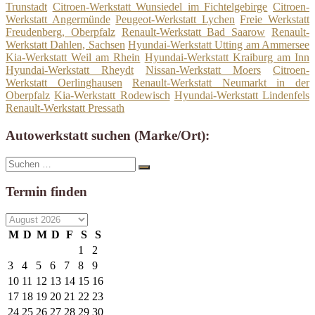
Trunstadt
Citroen-Werkstatt Wunsiedel im Fichtelgebirge
Citroen-
Werkstatt Angermünde
Peugeot-Werkstatt Lychen
Freie Werkstatt
Freudenberg, Oberpfalz
Renault-Werkstatt Bad Saarow
Renault-
Werkstatt Dahlen, Sachsen
Hyundai-Werkstatt Utting am Ammersee
Kia-Werkstatt Weil am Rhein
Hyundai-Werkstatt Kraiburg am Inn
Hyundai-Werkstatt Rheydt
Nissan-Werkstatt Moers
Citroen-
Werkstatt Oerlinghausen
Renault-Werkstatt Neumarkt in der
Oberpfalz
Kia-Werkstatt Rodewisch
Hyundai-Werkstatt Lindenfels
Renault-Werkstatt Pressath
Autowerkstatt suchen (Marke/Ort):
Suche
Suchen
nach:
Termin finden
M
D
M
D
F
S
S
1
2
3
4
5
6
7
8
9
10
11
12
13
14
15
16
17
18
19
20
21
22
23
24
25
26
27
28
29
30