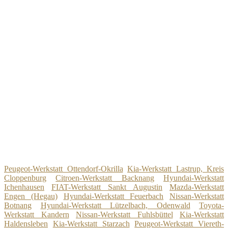
Peugeot-Werkstatt Ottendorf-Okrilla
Kia-Werkstatt Lastrup, Kreis
Cloppenburg
Citroen-Werkstatt Backnang
Hyundai-Werkstatt
Ichenhausen
FIAT-Werkstatt Sankt Augustin
Mazda-Werkstatt
Engen (Hegau)
Hyundai-Werkstatt Feuerbach
Nissan-Werkstatt
Botnang
Hyundai-Werkstatt Lützelbach, Odenwald
Toyota-
Werkstatt Kandern
Nissan-Werkstatt Fuhlsbüttel
Kia-Werkstatt
Haldensleben
Kia-Werkstatt Starzach
Peugeot-Werkstatt Viereth-