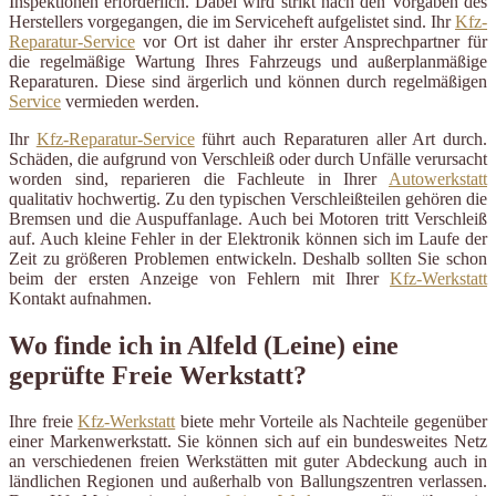
Inspektionen erforderlich. Dabei wird strikt nach den Vorgaben des
Herstellers vorgegangen, die im Serviceheft aufgelistet sind. Ihr
Kfz-
Reparatur-Service
vor Ort ist daher ihr erster Ansprechpartner für
die regelmäßige Wartung Ihres Fahrzeugs und außerplanmäßige
Reparaturen. Diese sind ärgerlich und können durch regelmäßigen
Service
vermieden werden.
Ihr
Kfz-Reparatur-Service
führt auch Reparaturen aller Art durch.
Schäden, die aufgrund von Verschleiß oder durch Unfälle verursacht
worden sind, reparieren die Fachleute in Ihrer
Autowerkstatt
qualitativ hochwertig. Zu den typischen Verschleißteilen gehören die
Bremsen und die Auspuffanlage. Auch bei Motoren tritt Verschleiß
auf. Auch kleine Fehler in der Elektronik können sich im Laufe der
Zeit zu größeren Problemen entwickeln. Deshalb sollten Sie schon
beim der ersten Anzeige von Fehlern mit Ihrer
Kfz-Werkstatt
Kontakt aufnahmen.
Wo finde ich in Alfeld (Leine) eine
geprüfte Freie Werkstatt?
Ihre freie
Kfz-Werkstatt
biete mehr Vorteile als Nachteile gegenüber
einer Markenwerkstatt. Sie können sich auf ein bundesweites Netz
an verschiedenen freien Werkstätten mit guter Abdeckung auch in
ländlichen Regionen und außerhalb von Ballungszentren verlassen.