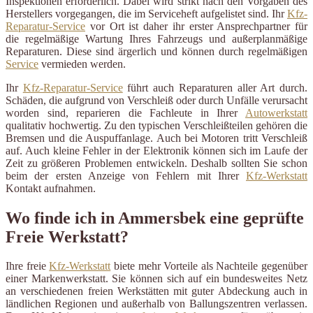
Inspektionen erforderlich. Dabei wird strikt nach den Vorgaben des
Herstellers vorgegangen, die im Serviceheft aufgelistet sind. Ihr
Kfz-
Reparatur-Service
vor Ort ist daher ihr erster Ansprechpartner für
die regelmäßige Wartung Ihres Fahrzeugs und außerplanmäßige
Reparaturen. Diese sind ärgerlich und können durch regelmäßigen
Service
vermieden werden.
Ihr
Kfz-Reparatur-Service
führt auch Reparaturen aller Art durch.
Schäden, die aufgrund von Verschleiß oder durch Unfälle verursacht
worden sind, reparieren die Fachleute in Ihrer
Autowerkstatt
qualitativ hochwertig. Zu den typischen Verschleißteilen gehören die
Bremsen und die Auspuffanlage. Auch bei Motoren tritt Verschleiß
auf. Auch kleine Fehler in der Elektronik können sich im Laufe der
Zeit zu größeren Problemen entwickeln. Deshalb sollten Sie schon
beim der ersten Anzeige von Fehlern mit Ihrer
Kfz-Werkstatt
Kontakt aufnahmen.
Wo finde ich in Ammersbek eine geprüfte
Freie Werkstatt?
Ihre freie
Kfz-Werkstatt
biete mehr Vorteile als Nachteile gegenüber
einer Markenwerkstatt. Sie können sich auf ein bundesweites Netz
an verschiedenen freien Werkstätten mit guter Abdeckung auch in
ländlichen Regionen und außerhalb von Ballungszentren verlassen.