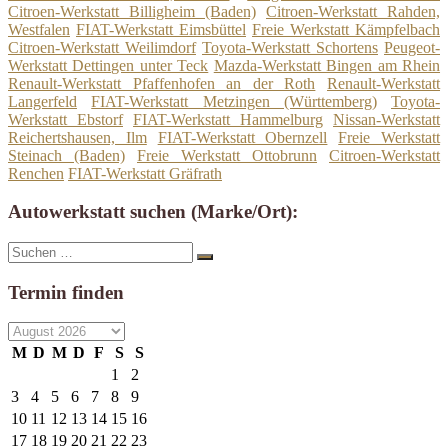
Citroen-Werkstatt Billigheim (Baden)
Citroen-Werkstatt Rahden,
Westfalen
FIAT-Werkstatt Eimsbüttel
Freie Werkstatt Kämpfelbach
Citroen-Werkstatt Weilimdorf
Toyota-Werkstatt Schortens
Peugeot-
Werkstatt Dettingen unter Teck
Mazda-Werkstatt Bingen am Rhein
Renault-Werkstatt Pfaffenhofen an der Roth
Renault-Werkstatt
Langerfeld
FIAT-Werkstatt Metzingen (Württemberg)
Toyota-
Werkstatt Ebstorf
FIAT-Werkstatt Hammelburg
Nissan-Werkstatt
Reichertshausen, Ilm
FIAT-Werkstatt Obernzell
Freie Werkstatt
Steinach (Baden)
Freie Werkstatt Ottobrunn
Citroen-Werkstatt
Renchen
FIAT-Werkstatt Gräfrath
Autowerkstatt suchen (Marke/Ort):
Suche
Suchen
nach:
Termin finden
M
D
M
D
F
S
S
1
2
3
4
5
6
7
8
9
10
11
12
13
14
15
16
17
18
19
20
21
22
23