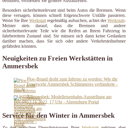
bemühen, vermeiden Sie größere Ausfallzeiten.
Besonders sicherheitsrelevant sind beim Autos die Bremsen. Wenn
diese versagen, können schnell folgenschwere Unfälle passieren.
Wenn Sie Ihre
Werkstatt
regelmäßig aufsuchen, achtet der
Werkstatt
-
Meister stets darauf, dass die Bremsen und andere
sicherheitsrelevante Teile wie die Reifen an Ihrem Fahrzeug in
fahrbereitem Zustand sind. Sie müssen sich dann keine Gedanken
darüber machen, dass Sie sich oder andere Verkehrsteilnehmer
gefährden könnten.
Neuigkeiten zu Freien Werkstätten in
Ammersbek
Pkw-Brand droht zum Inferno zu werden: Wie die
Feuerwehr Ammersbek Schlimmeres verhinderte -
shz.de
Ammersbek: Modelleisenbahn-Ausstellung am
13.11.2022, 17 Uhr - Ahrensburg Portal
Service für den Winter in Ammersbek
Zu den typischen Dienstleistungen Ihrer
Werkstatt
gehören aber