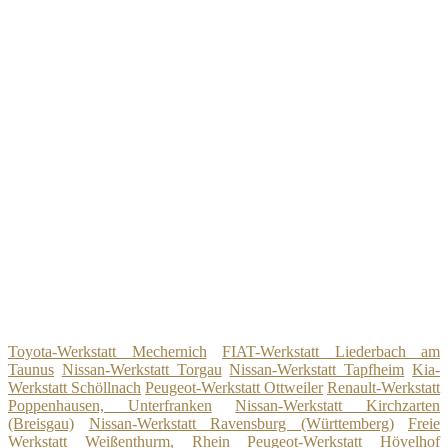
Toyota-Werkstatt Mechernich
FIAT-Werkstatt Liederbach am
Taunus
Nissan-Werkstatt Torgau
Nissan-Werkstatt Tapfheim
Kia-
Werkstatt Schöllnach
Peugeot-Werkstatt Ottweiler
Renault-Werkstatt
Poppenhausen, Unterfranken
Nissan-Werkstatt Kirchzarten
(Breisgau)
Nissan-Werkstatt Ravensburg (Württemberg)
Freie
Werkstatt Weißenthurm, Rhein
Peugeot-Werkstatt Hövelhof