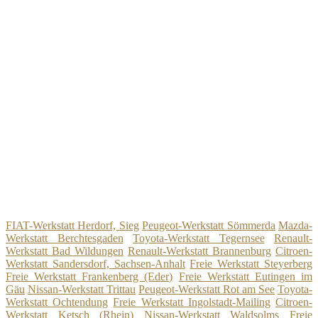
FIAT-Werkstatt Herdorf, Sieg
Peugeot-Werkstatt Sömmerda
Mazda-
Werkstatt Berchtesgaden
Toyota-Werkstatt Tegernsee
Renault-
Werkstatt Bad Wildungen
Renault-Werkstatt Brannenburg
Citroen-
Werkstatt Sandersdorf, Sachsen-Anhalt
Freie Werkstatt Steyerberg
Freie Werkstatt Frankenberg (Eder)
Freie Werkstatt Eutingen im
Gäu
Nissan-Werkstatt Trittau
Peugeot-Werkstatt Rot am See
Toyota-
Werkstatt Ochtendung
Freie Werkstatt Ingolstadt-Mailing
Citroen-
Werkstatt Ketsch (Rhein)
Nissan-Werkstatt Waldsolms
Freie