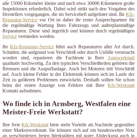
alle 15000 Kilometer kleine und nach etwa 30000 Kilometern große
Inspektionen erforderlich. Dabei wird strikt nach den Vorgaben des
Herstellers vorgegangen, die im Serviceheft aufgelistet sind. Ihr
Kfz-
Reparatur-Service
vor Ort ist daher ihr erster Ansprechpartner für
die regelmäßige Wartung Ihres Fahrzeugs und außerplanmäßige
Reparaturen. Diese sind ärgerlich und können durch regelmäßigen
Service
vermieden werden.
Ihr
Kfz-Reparatur-Service
führt auch Reparaturen aller Art durch.
Schäden, die aufgrund von Verschleiß oder durch Unfälle verursacht
worden sind, reparieren die Fachleute in Ihrer
Autowerkstatt
qualitativ hochwertig. Zu den typischen Verschleißteilen gehören die
Bremsen und die Auspuffanlage. Auch bei Motoren tritt Verschleiß
auf. Auch kleine Fehler in der Elektronik können sich im Laufe der
Zeit zu größeren Problemen entwickeln. Deshalb sollten Sie schon
beim der ersten Anzeige von Fehlern mit Ihrer
Kfz-Werkstatt
Kontakt aufnahmen.
Wo finde ich in Arnsberg, Westfalen eine
Meister-Freie Werkstatt?
Ihre freie
Kfz-Werkstatt
biete mehr Vorteile als Nachteile gegenüber
einer Markenwerkstatt. Sie können sich auf ein bundesweites Netz
an verschiedenen freien Werkstätten mit guter Abdeckung auch in