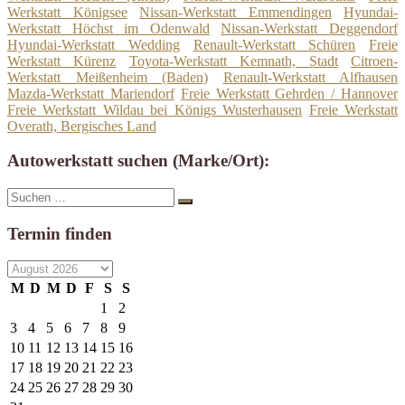
Werkstatt Königsee
Nissan-Werkstatt Emmendingen
Hyundai-
Werkstatt Höchst im Odenwald
Nissan-Werkstatt Deggendorf
Hyundai-Werkstatt Wedding
Renault-Werkstatt Schüren
Freie
Werkstatt Kürenz
Toyota-Werkstatt Kemnath, Stadt
Citroen-
Werkstatt Meißenheim (Baden)
Renault-Werkstatt Alfhausen
Mazda-Werkstatt Mariendorf
Freie Werkstatt Gehrden / Hannover
Freie Werkstatt Wildau bei Königs Wusterhausen
Freie Werkstatt
Overath, Bergisches Land
Autowerkstatt suchen (Marke/Ort):
Suche
Suchen
nach:
Termin finden
M
D
M
D
F
S
S
1
2
3
4
5
6
7
8
9
10
11
12
13
14
15
16
17
18
19
20
21
22
23
24
25
26
27
28
29
30