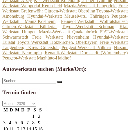
Werkstatt Alzey
Kia-Werkstatt Rotenburg an der Wümme
Nissan-
Werkstatt Wuppertal Remscheid
Mazda-Werkstatt Langerfeld
Freie
Werkstatt Grafenwöhr
Citroen-Werkstatt Oberding
Toyota-Werkstatt
Amöneburg
Hyundai-Werkstatt Meuselwitz, Thüringen
Peugeot-
Werkstatt Mainz-Kostheim
Peugeot-Werkstatt Wolfratshausen
Citroen-Werkstatt Bühlertal
Toyota-Werkstatt Schönau
Kia-
Werkstatt Hungen
Mazda-Werkstatt Quakenbrück
FIAT-Werkstatt
Schwarmstedt
Freie Werkstatt Nievenheim
Hyundai-Werkstatt
Eulatal
Toyota-Werkstatt Holzkirchen, Oberbayern
Freie Werkstatt
Langenberg, Kreis Gütersloh
Peugeot-Werkstatt Villmar
Nissan-
Werkstatt Neuruppin
Renault-Werkstatt Dornstadt (Württemberg)
Peugeot-Werkstatt Maxhütte-Haidhof
Autowerkstatt suchen (Marke/Ort):
Suche
Suchen
nach:
Termin finden
M
D
M
D
F
S
S
1
2
3
4
5
6
7
8
9
10
11
12
13
14
15
16