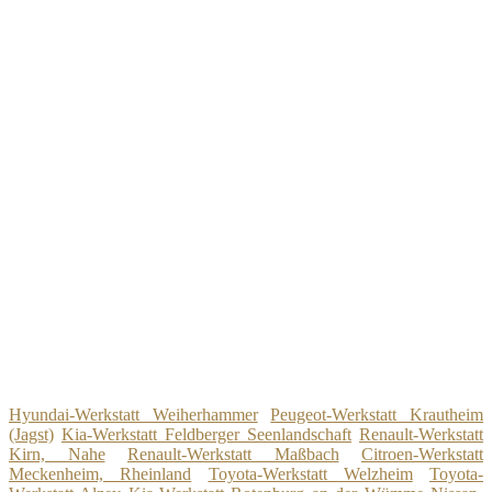
Hyundai-Werkstatt Weiherhammer
Peugeot-Werkstatt Krautheim
(Jagst)
Kia-Werkstatt Feldberger Seenlandschaft
Renault-Werkstatt
Kirn, Nahe
Renault-Werkstatt Maßbach
Citroen-Werkstatt
Meckenheim, Rheinland
Toyota-Werkstatt Welzheim
Toyota-