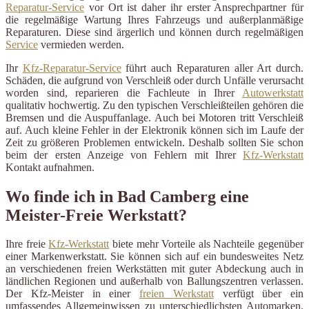
Reparatur-Service
vor Ort ist daher ihr erster Ansprechpartner für
die regelmäßige Wartung Ihres Fahrzeugs und außerplanmäßige
Reparaturen. Diese sind ärgerlich und können durch regelmäßigen
Service
vermieden werden.
Ihr
Kfz-Reparatur-Service
führt auch Reparaturen aller Art durch.
Schäden, die aufgrund von Verschleiß oder durch Unfälle verursacht
worden sind, reparieren die Fachleute in Ihrer
Autowerkstatt
qualitativ hochwertig. Zu den typischen Verschleißteilen gehören die
Bremsen und die Auspuffanlage. Auch bei Motoren tritt Verschleiß
auf. Auch kleine Fehler in der Elektronik können sich im Laufe der
Zeit zu größeren Problemen entwickeln. Deshalb sollten Sie schon
beim der ersten Anzeige von Fehlern mit Ihrer
Kfz-Werkstatt
Kontakt aufnahmen.
Wo finde ich in Bad Camberg eine
Meister-Freie Werkstatt?
Ihre freie
Kfz-Werkstatt
biete mehr Vorteile als Nachteile gegenüber
einer Markenwerkstatt. Sie können sich auf ein bundesweites Netz
an verschiedenen freien Werkstätten mit guter Abdeckung auch in
ländlichen Regionen und außerhalb von Ballungszentren verlassen.
Der Kfz-Meister in einer
freien Werkstatt
verfügt über ein
umfassendes Allgemeinwissen zu unterschiedlichsten Automarken.