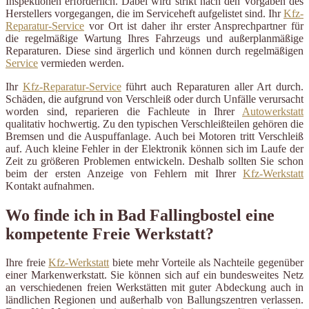
Inspektionen erforderlich. Dabei wird strikt nach den Vorgaben des
Herstellers vorgegangen, die im Serviceheft aufgelistet sind. Ihr
Kfz-
Reparatur-Service
vor Ort ist daher ihr erster Ansprechpartner für
die regelmäßige Wartung Ihres Fahrzeugs und außerplanmäßige
Reparaturen. Diese sind ärgerlich und können durch regelmäßigen
Service
vermieden werden.
Ihr
Kfz-Reparatur-Service
führt auch Reparaturen aller Art durch.
Schäden, die aufgrund von Verschleiß oder durch Unfälle verursacht
worden sind, reparieren die Fachleute in Ihrer
Autowerkstatt
qualitativ hochwertig. Zu den typischen Verschleißteilen gehören die
Bremsen und die Auspuffanlage. Auch bei Motoren tritt Verschleiß
auf. Auch kleine Fehler in der Elektronik können sich im Laufe der
Zeit zu größeren Problemen entwickeln. Deshalb sollten Sie schon
beim der ersten Anzeige von Fehlern mit Ihrer
Kfz-Werkstatt
Kontakt aufnahmen.
Wo finde ich in Bad Fallingbostel eine
kompetente Freie Werkstatt?
Ihre freie
Kfz-Werkstatt
biete mehr Vorteile als Nachteile gegenüber
einer Markenwerkstatt. Sie können sich auf ein bundesweites Netz
an verschiedenen freien Werkstätten mit guter Abdeckung auch in
ländlichen Regionen und außerhalb von Ballungszentren verlassen.