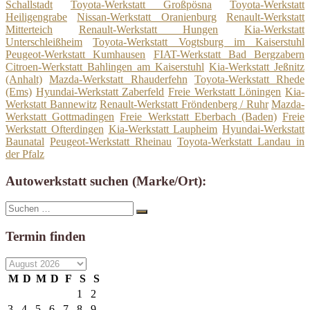
Schallstadt
Toyota-Werkstatt Großpösna
Toyota-Werkstatt
Heiligengrabe
Nissan-Werkstatt Oranienburg
Renault-Werkstatt
Mitterteich
Renault-Werkstatt Hungen
Kia-Werkstatt
Unterschleißheim
Toyota-Werkstatt Vogtsburg im Kaiserstuhl
Peugeot-Werkstatt Kumhausen
FIAT-Werkstatt Bad Bergzabern
Citroen-Werkstatt Bahlingen am Kaiserstuhl
Kia-Werkstatt Jeßnitz
(Anhalt)
Mazda-Werkstatt Rhauderfehn
Toyota-Werkstatt Rhede
(Ems)
Hyundai-Werkstatt Zaberfeld
Freie Werkstatt Löningen
Kia-
Werkstatt Bannewitz
Renault-Werkstatt Fröndenberg / Ruhr
Mazda-
Werkstatt Gottmadingen
Freie Werkstatt Eberbach (Baden)
Freie
Werkstatt Ofterdingen
Kia-Werkstatt Laupheim
Hyundai-Werkstatt
Baunatal
Peugeot-Werkstatt Rheinau
Toyota-Werkstatt Landau in
der Pfalz
Autowerkstatt suchen (Marke/Ort):
Suche
Suchen
nach:
Termin finden
M
D
M
D
F
S
S
1
2
3
4
5
6
7
8
9