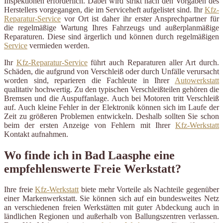
Inspektionen erforderlich. Dabei wird strikt nach den Vorgaben des
Herstellers vorgegangen, die im Serviceheft aufgelistet sind. Ihr
Kfz-
Reparatur-Service
vor Ort ist daher ihr erster Ansprechpartner für
die regelmäßige Wartung Ihres Fahrzeugs und außerplanmäßige
Reparaturen. Diese sind ärgerlich und können durch regelmäßigen
Service
vermieden werden.
Ihr
Kfz-Reparatur-Service
führt auch Reparaturen aller Art durch.
Schäden, die aufgrund von Verschleiß oder durch Unfälle verursacht
worden sind, reparieren die Fachleute in Ihrer
Autowerkstatt
qualitativ hochwertig. Zu den typischen Verschleißteilen gehören die
Bremsen und die Auspuffanlage. Auch bei Motoren tritt Verschleiß
auf. Auch kleine Fehler in der Elektronik können sich im Laufe der
Zeit zu größeren Problemen entwickeln. Deshalb sollten Sie schon
beim der ersten Anzeige von Fehlern mit Ihrer
Kfz-Werkstatt
Kontakt aufnahmen.
Wo finde ich in Bad Laasphe eine
empfehlenswerte Freie Werkstatt?
Ihre freie
Kfz-Werkstatt
biete mehr Vorteile als Nachteile gegenüber
einer Markenwerkstatt. Sie können sich auf ein bundesweites Netz
an verschiedenen freien Werkstätten mit guter Abdeckung auch in
ländlichen Regionen und außerhalb von Ballungszentren verlassen.