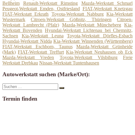
Bellheim
Renault-Werkstatt Rimsting
Mazda-Werkstatt Schmarl
Peugeot-Werkstatt Emden, Ostfriesland
FIAT-Werkstatt Knetzgau
FIAT-Werkstatt Erkrath
Toyota-Werkstatt Nabburg
Kia-Werkstatt
Wustermark
Citroen-Werkstatt Gößnitz, Thüringen
Citroen-
Werkstatt Lambrecht (Pfalz)
Mazda-Werkstatt Müncheberg
Kia-
Werkstatt Bovenden
Hyundai-Werkstatt Lichtenau bei Chemnitz,
Sachsen
Kia-Werkstatt Leuna
Toyota-Werkstatt Dörfles-Esbach
Hyundai-Werkstatt Nidda
Kia-Werkstatt Winnenden (Württemberg)
FIAT-Werkstatt Eschborn, Taunus
Mazda-Werkstatt Grünheide
(Mark)
FIAT-Werkstatt Treffurt
Kia-Werkstatt Neuhausen ob Eck
Mazda-Werkstatt Vreden
Toyota-Werkstatt Vilsbiburg
Freie
Werkstatt Drebkau
Nissan-Werkstatt Tuntenhausen
Autowerkstatt suchen (Marke/Ort):
Suche
Suchen
nach:
Termin finden