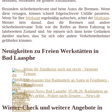
bemühen, vermeiden Sie größere Ausfallzeiten.
Besonders sicherheitsrelevant sind beim Autos die Bremsen. Wenn
diese versagen, können schnell folgenschwere Unfälle passieren.
Wenn Sie Ihre
Werkstatt
regelmäßig aufsuchen, achtet der
Werkstatt
-
Meister stets darauf, dass die Bremsen und andere
sicherheitsrelevante Teile wie die Reifen an Ihrem Fahrzeug in
fahrbereitem Zustand sind. Sie müssen sich dann keine Gedanken
darüber machen, dass Sie sich oder andere Verkehrsteilnehmer
gefährden könnten.
Neuigkeiten zu Freien Werkstätten in
Bad Laasphe
Wenn die Zündkerze noch gut riecht - Siegener
Zeitung
Unbekannter löst Radmuttern an Autos in Feudingen -
Mittelhessen
Polizei-News Bad Laasphe, 05.08.26: Radmuttern an
PKWs gelöst - Polizei sucht Zeugen - - News.de
Winter-Check und weitere Angebote in