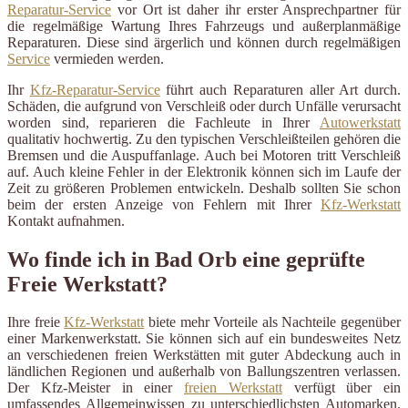
Reparatur-Service
vor Ort ist daher ihr erster Ansprechpartner für
die regelmäßige Wartung Ihres Fahrzeugs und außerplanmäßige
Reparaturen. Diese sind ärgerlich und können durch regelmäßigen
Service
vermieden werden.
Ihr
Kfz-Reparatur-Service
führt auch Reparaturen aller Art durch.
Schäden, die aufgrund von Verschleiß oder durch Unfälle verursacht
worden sind, reparieren die Fachleute in Ihrer
Autowerkstatt
qualitativ hochwertig. Zu den typischen Verschleißteilen gehören die
Bremsen und die Auspuffanlage. Auch bei Motoren tritt Verschleiß
auf. Auch kleine Fehler in der Elektronik können sich im Laufe der
Zeit zu größeren Problemen entwickeln. Deshalb sollten Sie schon
beim der ersten Anzeige von Fehlern mit Ihrer
Kfz-Werkstatt
Kontakt aufnahmen.
Wo finde ich in Bad Orb eine geprüfte
Freie Werkstatt?
Ihre freie
Kfz-Werkstatt
biete mehr Vorteile als Nachteile gegenüber
einer Markenwerkstatt. Sie können sich auf ein bundesweites Netz
an verschiedenen freien Werkstätten mit guter Abdeckung auch in
ländlichen Regionen und außerhalb von Ballungszentren verlassen.
Der Kfz-Meister in einer
freien Werkstatt
verfügt über ein
umfassendes Allgemeinwissen zu unterschiedlichsten Automarken.