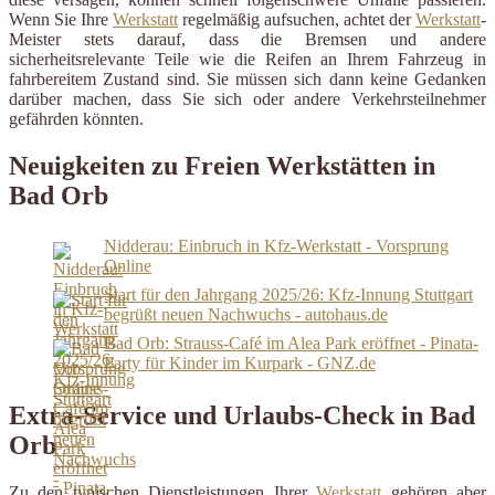
Wenn Sie Ihre
Werkstatt
regelmäßig aufsuchen, achtet der
Werkstatt
-
Meister stets darauf, dass die Bremsen und andere
sicherheitsrelevante Teile wie die Reifen an Ihrem Fahrzeug in
fahrbereitem Zustand sind. Sie müssen sich dann keine Gedanken
darüber machen, dass Sie sich oder andere Verkehrsteilnehmer
gefährden könnten.
Neuigkeiten zu Freien Werkstätten in
Bad Orb
Nidderau: Einbruch in Kfz-Werkstatt - Vorsprung
Online
Start für den Jahrgang 2025/26: Kfz-Innung Stuttgart
begrüßt neuen Nachwuchs - autohaus.de
Bad Orb: Strauss-Café im Alea Park eröffnet - Pinata-
Party für Kinder im Kurpark - GNZ.de
Extra-Service und Urlaubs-Check in Bad
Orb
Zu den typischen Dienstleistungen Ihrer
Werkstatt
gehören aber