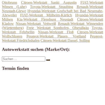
Ottobrunn
Citroen-Werkstatt Sankt Augustin
FIAT-Werkstatt
Winsen (Luhe)
Toyota-Werkstatt Straubing
Renault-Werkstatt
Neustadt-Glewe
Hyundai-Werkstatt Grafschaft bei Bad Neuenahr-
Ahrweiler
FIAT-Werkstatt Mülheim-Kärlich
Hyundai-Werkstatt
Mülsen
Kia-Werkstatt Flensburg Neustadt
Citroen-Werkstatt
Kladow
Nissan-Werkstatt Vettweiß
Renault-Werkstatt Winnenden
(Württemberg)
Freie Werkstatt Sonthofen, Oberallgäu
Toyota-
Werkstatt Fehrbellin
Nissan-Werkstatt Floß
Citroen-Werkstatt
Wolfschlugen
Peugeot-Werkstatt Plauen, Vogtland
Peugeot-
Werkstatt Friedrichshafen
Citroen-Werkstatt Dassel, Solling
Autowerkstatt suchen (Marke/Ort):
Suche
Suchen
nach:
Termin finden