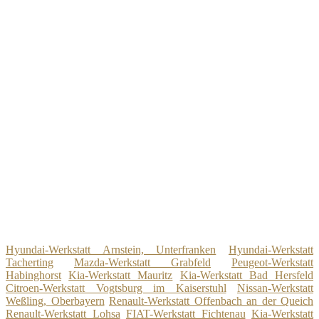
Hyundai-Werkstatt Arnstein, Unterfranken
Hyundai-Werkstatt
Tacherting
Mazda-Werkstatt Grabfeld
Peugeot-Werkstatt
Habinghorst
Kia-Werkstatt Mauritz
Kia-Werkstatt Bad Hersfeld
Citroen-Werkstatt Vogtsburg im Kaiserstuhl
Nissan-Werkstatt
Weßling, Oberbayern
Renault-Werkstatt Offenbach an der Queich
Renault-Werkstatt Lohsa
FIAT-Werkstatt Fichtenau
Kia-Werkstatt