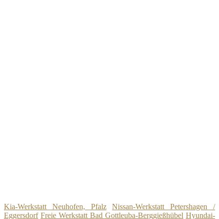
Kia-Werkstatt Neuhofen, Pfalz
Nissan-Werkstatt Petershagen /
Eggersdorf
Freie Werkstatt Bad Gottleuba-Berggießhübel
Hyundai-