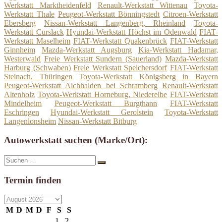
Werkstatt Marktheidenfeld
Renault-Werkstatt Wittenau
Toyota-
Werkstatt Thale
Peugeot-Werkstatt Bönningstedt
Citroen-Werkstatt
Ebersberg
Nissan-Werkstatt Langenberg, Rheinland
Toyota-
Werkstatt Curslack
Hyundai-Werkstatt Höchst im Odenwald
FIAT-
Werkstatt Maselheim
FIAT-Werkstatt Quakenbrück
FIAT-Werkstatt
Ginnheim
Mazda-Werkstatt Augsburg
Kia-Werkstatt Hadamar,
Westerwald
Freie Werkstatt Sundern (Sauerland)
Mazda-Werkstatt
Harburg (Schwaben)
Freie Werkstatt Speichersdorf
FIAT-Werkstatt
Steinach, Thüringen
Toyota-Werkstatt Königsberg in Bayern
Peugeot-Werkstatt Aichhalden bei Schramberg
Renault-Werkstatt
Altenholz
Toyota-Werkstatt Horneburg, Niederelbe
FIAT-Werkstatt
Mindelheim
Peugeot-Werkstatt Burgthann
FIAT-Werkstatt
Eschringen
Hyundai-Werkstatt Gerolstein
Toyota-Werkstatt
Langenlonsheim
Nissan-Werkstatt Bitburg
Autowerkstatt suchen (Marke/Ort):
Suche
Suchen
nach:
Termin finden
M
D
M
D
F
S
S
1
2