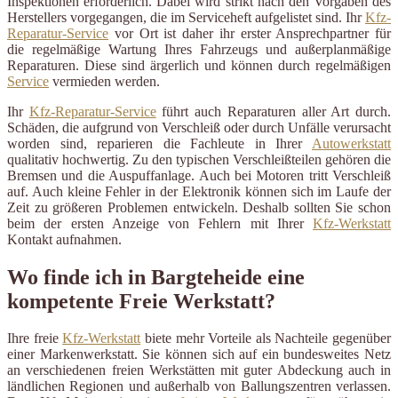
Inspektionen erforderlich. Dabei wird strikt nach den Vorgaben des
Herstellers vorgegangen, die im Serviceheft aufgelistet sind. Ihr
Kfz-
Reparatur-Service
vor Ort ist daher ihr erster Ansprechpartner für
die regelmäßige Wartung Ihres Fahrzeugs und außerplanmäßige
Reparaturen. Diese sind ärgerlich und können durch regelmäßigen
Service
vermieden werden.
Ihr
Kfz-Reparatur-Service
führt auch Reparaturen aller Art durch.
Schäden, die aufgrund von Verschleiß oder durch Unfälle verursacht
worden sind, reparieren die Fachleute in Ihrer
Autowerkstatt
qualitativ hochwertig. Zu den typischen Verschleißteilen gehören die
Bremsen und die Auspuffanlage. Auch bei Motoren tritt Verschleiß
auf. Auch kleine Fehler in der Elektronik können sich im Laufe der
Zeit zu größeren Problemen entwickeln. Deshalb sollten Sie schon
beim der ersten Anzeige von Fehlern mit Ihrer
Kfz-Werkstatt
Kontakt aufnahmen.
Wo finde ich in Bargteheide eine
kompetente Freie Werkstatt?
Ihre freie
Kfz-Werkstatt
biete mehr Vorteile als Nachteile gegenüber
einer Markenwerkstatt. Sie können sich auf ein bundesweites Netz
an verschiedenen freien Werkstätten mit guter Abdeckung auch in
ländlichen Regionen und außerhalb von Ballungszentren verlassen.