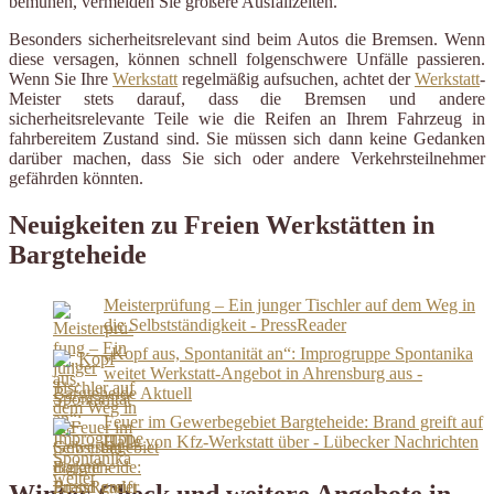
bemühen, vermeiden Sie größere Ausfallzeiten.
Besonders sicherheitsrelevant sind beim Autos die Bremsen. Wenn
diese versagen, können schnell folgenschwere Unfälle passieren.
Wenn Sie Ihre
Werkstatt
regelmäßig aufsuchen, achtet der
Werkstatt
-
Meister stets darauf, dass die Bremsen und andere
sicherheitsrelevante Teile wie die Reifen an Ihrem Fahrzeug in
fahrbereitem Zustand sind. Sie müssen sich dann keine Gedanken
darüber machen, dass Sie sich oder andere Verkehrsteilnehmer
gefährden könnten.
Neuigkeiten zu Freien Werkstätten in
Bargteheide
Meisterprü­fung – Ein junger Tischler auf dem Weg in
die Selbststän­digkeit - PressReader
„Kopf aus, Spontanität an“: Improgruppe Spontanika
weitet Werkstatt-Angebot in Ahrensburg aus -
Bargteheide Aktuell
Feuer im Gewerbegebiet Bargteheide: Brand greift auf
Halle von Kfz-Werkstatt über - Lübecker Nachrichten
Winter-Check und weitere Angebote in