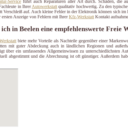
tur-Service
führt auch Reparaturen aller Art durch. Schäden, die a
Fachleute in Ihrer
Autowerkstatt
qualitativ hochwertig. Zu den typisch
itt Verschleiß auf. Auch kleine Fehler in der Elektronik können sich i
 ersten Anzeige von Fehlern mit Ihrer
Kfz-Werkstatt
Kontakt aufnahme
 ich in Beelen eine empfehlenswerte Freie 
Werkstatt
biete mehr Vorteile als Nachteile gegenüber einer Markenwe
ätten mit guter Abdeckung auch in ländlichen Regionen und außerh
gt über ein umfassendes Allgemeinwissen zu unterschiedlichsten Aut
uell abgestimmt und die Abrechnung ist oft günstiger. Außerdem habe