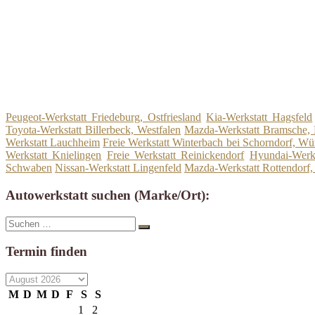
Peugeot-Werkstatt Friedeburg, Ostfriesland
Kia-Werkstatt Hagsfeld
Toyota-Werkstatt Billerbeck, Westfalen
Mazda-Werkstatt Bramsche,
Werkstatt Lauchheim
Freie Werkstatt Winterbach bei Schorndorf, Wü
Werkstatt Knielingen
Freie Werkstatt Reinickendorf
Hyundai-Werks
Schwaben
Nissan-Werkstatt Lingenfeld
Mazda-Werkstatt Rottendorf,
Autowerkstatt suchen (Marke/Ort):
Suche
Suchen
nach:
Termin finden
M
D
M
D
F
S
S
1
2