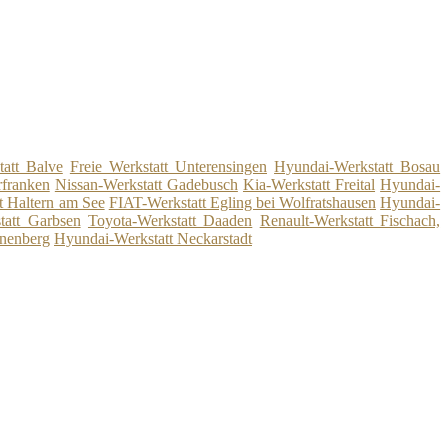
att Balve
Freie Werkstatt Unterensingen
Hyundai-Werkstatt Bosau
franken
Nissan-Werkstatt Gadebusch
Kia-Werkstatt Freital
Hyundai-
t Haltern am See
FIAT-Werkstatt Egling bei Wolfratshausen
Hyundai-
tatt Garbsen
Toyota-Werkstatt Daaden
Renault-Werkstatt Fischach,
nenberg
Hyundai-Werkstatt Neckarstadt