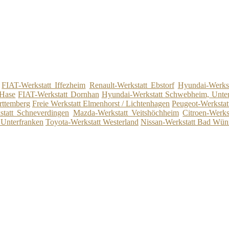
FIAT-Werkstatt Iffezheim
Renault-Werkstatt Ebstorf
Hyundai-Werkst
 Hase
FIAT-Werkstatt Dornhan
Hyundai-Werkstatt Schwebheim, Unter
rttemberg
Freie Werkstatt Elmenhorst / Lichtenhagen
Peugeot-Werkstat
tatt Schneverdingen
Mazda-Werkstatt Veitshöchheim
Citroen-Werks
 Unterfranken
Toyota-Werkstatt Westerland
Nissan-Werkstatt Bad Wün