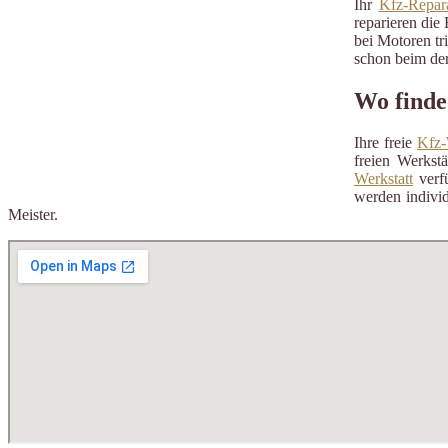
Ihr
Kfz-Repara
reparieren die 
bei Motoren tr
schon beim der
Wo finde
Ihre freie
Kfz-
freien Werkst
Werkstatt
verfü
werden individ
Meister.