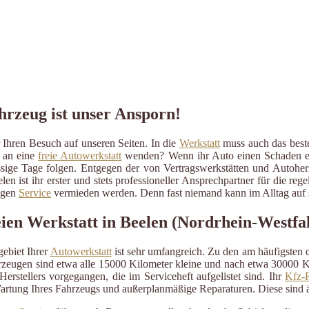
ahrzeug ist unser Ansporn!
Ihren Besuch auf unseren Seiten. In die
Werkstatt
muss auch das beste 
r an eine
freie Autowerkstatt
wenden? Wenn ihr Auto einen Schaden erlit
ressige Tage folgen. Entgegen der von Vertragswerkstätten und Autohe
len ist ihr erster und stets professioneller Ansprechpartner für die 
ßigen
Service
vermieden werden. Denn fast niemand kann im Alltag auf s
ien Werkstatt in Beelen (Nordrhein-Westfa
ebiet Ihrer
Autowerkstatt
ist sehr umfangreich. Zu den am häufigsten
eugen sind etwa alle 15000 Kilometer kleine und nach etwa 30000 Kil
erstellers vorgegangen, die im Serviceheft aufgelistet sind. Ihr
Kfz-R
artung Ihres Fahrzeugs und außerplanmäßige Reparaturen. Diese sind 