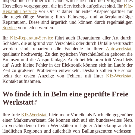
Inspektionen erforderlich. Dabei wird strikt nach den Vorgaben des
Herstellers vorgegangen, die im Serviceheft aufgelistet sind. Ihr
Kfz-
Reparatur-Service
vor Ort ist daher ihr erster Ansprechpartner für
die regelmäßige Wartung Ihres Fahrzeugs und außerplanmäßige
Reparaturen. Diese sind ärgerlich und können durch regelmäßigen
Service
vermieden werden.
Ihr
Kfz-Reparatur-Service
führt auch Reparaturen aller Art durch.
Schäden, die aufgrund von Verschleiß oder durch Unfälle verursacht
worden sind, reparieren die Fachleute in Ihrer
Autowerkstatt
qualitativ hochwertig. Zu den typischen Verschleißteilen gehören die
Bremsen und die Auspuffanlage. Auch bei Motoren tritt Verschleiß
auf. Auch kleine Fehler in der Elektronik können sich im Laufe der
Zeit zu größeren Problemen entwickeln. Deshalb sollten Sie schon
beim der ersten Anzeige von Fehlern mit Ihrer
Kfz-Werkstatt
Kontakt aufnahmen.
Wo finde ich in Belm eine geprüfte Freie
Werkstatt?
Ihre freie
Kfz-Werkstatt
biete mehr Vorteile als Nachteile gegenüber
einer Markenwerkstatt. Sie können sich auf ein bundesweites Netz
an verschiedenen freien Werkstätten mit guter Abdeckung auch in
ländlichen Regionen und außerhalb von Ballungszentren verlassen.