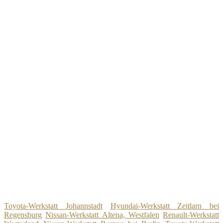
Toyota-Werkstatt Johannstadt
Hyundai-Werkstatt Zeitlarn bei
Regensburg
Nissan-Werkstatt Altena, Westfalen
Renault-Werkstatt