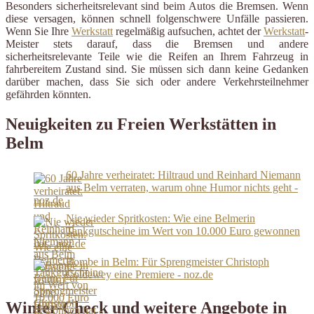
Besonders sicherheitsrelevant sind beim Autos die Bremsen. Wenn
diese versagen, können schnell folgenschwere Unfälle passieren.
Wenn Sie Ihre
Werkstatt
regelmäßig aufsuchen, achtet der
Werkstatt
-
Meister stets darauf, dass die Bremsen und andere
sicherheitsrelevante Teile wie die Reifen an Ihrem Fahrzeug in
fahrbereitem Zustand sind. Sie müssen sich dann keine Gedanken
darüber machen, dass Sie sich oder andere Verkehrsteilnehmer
gefährden könnten.
Neuigkeiten zu Freien Werkstätten in
Belm
60 Jahre verheiratet: Hiltraud und Reinhard Niemann
aus Belm verraten, warum ohne Humor nichts geht -
noz.de
Nie wieder Spritkosten: Wie eine Belmerin
Tankgutscheine im Wert von 10.000 Euro gewonnen
hat - noz.de
Bombe in Belm: Für Sprengmeister Christoph
Coldewey eine Premiere - noz.de
Winter-Check und weitere Angebote in