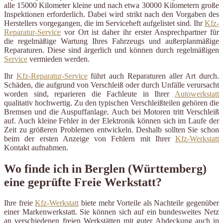
alle 15000 Kilometer kleine und nach etwa 30000 Kilometern große
Inspektionen erforderlich. Dabei wird strikt nach den Vorgaben des
Herstellers vorgegangen, die im Serviceheft aufgelistet sind. Ihr
Kfz-
Reparatur-Service
vor Ort ist daher ihr erster Ansprechpartner für
die regelmäßige Wartung Ihres Fahrzeugs und außerplanmäßige
Reparaturen. Diese sind ärgerlich und können durch regelmäßigen
Service
vermieden werden.
Ihr
Kfz-Reparatur-Service
führt auch Reparaturen aller Art durch.
Schäden, die aufgrund von Verschleiß oder durch Unfälle verursacht
worden sind, reparieren die Fachleute in Ihrer
Autowerkstatt
qualitativ hochwertig. Zu den typischen Verschleißteilen gehören die
Bremsen und die Auspuffanlage. Auch bei Motoren tritt Verschleiß
auf. Auch kleine Fehler in der Elektronik können sich im Laufe der
Zeit zu größeren Problemen entwickeln. Deshalb sollten Sie schon
beim der ersten Anzeige von Fehlern mit Ihrer
Kfz-Werkstatt
Kontakt aufnahmen.
Wo finde ich in Berglen (Württemberg)
eine geprüfte Freie Werkstatt?
Ihre freie
Kfz-Werkstatt
biete mehr Vorteile als Nachteile gegenüber
einer Markenwerkstatt. Sie können sich auf ein bundesweites Netz
an verschiedenen freien Werkstätten mit guter Abdeckung auch in