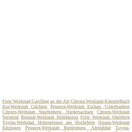
Freie Werkstatt Garching an der Alz
Citroen-Werkstatt Kämpfelbach
Kia-Werkstatt Gilching
Peugeot-Werkstatt Eschau, Unterfranken
Citroen-Werkstatt Staufenberg, Niedersachsen
Citroen-Werkstatt
Niestetal
Renault-Werkstatt Heiligkreuz
Freie Werkstatt Otterberg
Toyota-Werkstatt Hohentengen am Hochrhein
Nissan-Werkstatt
Kitzingen
Peugeot-Werkstatt Riedenburg, Altmühltal
Toyota-