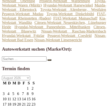
Werkstatt Oberding
Peugeot-Werkstatt Wardenburg
Toyota-
Werkstatt Waren (Müritz)
Hyundai-Werkstatt Harsewinkel
Mazda-
Werkstatt Eibenstock
Toyota-Werkstatt Altenberge, Westfalen
Peugeot-Werkstatt Mudau
Toyota-Werkstatt Dinkelsbühl
FIAT-
Werkstatt Rheinstetten (Baden)
FIAT-Werkstatt Mainaschaff
Kia-
Werkstatt Wandlitz
Citroen-Werkstatt Neuenkirchen, Lüneburger
Heide
Hyundai-Werkstatt Pappenheim, Mittelfranken
Citroen-
Werkstatt Blasewitz
Nissan-Werkstatt Raschau-Markersbach
Hyundai-Werkstatt Fritzlar
Peugeot-Werkstatt Coesfeld
Nissan-
Werkstatt Bad Essen
Nissan-Werkstatt Linsengericht
Autowerkstatt suchen (Marke/Ort):
Suche
Suchen
nach:
Termin finden
M
D
M
D
F
S
S
1
2
3
4
5
6
7
8
9
10
11
12
13
14
15
16
17
18
19
20
21
22
23