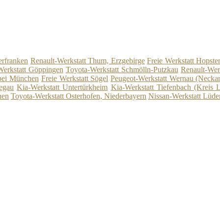
erfranken
Renault-Werkstatt Thum, Erzgebirge
Freie Werkstatt Hopste
Werkstatt Göppingen
Toyota-Werkstatt Schmölln-Putzkau
Renault-Wer
 bei München
Freie Werkstatt Sögel
Peugeot-Werkstatt Wernau (Neckar
Pegau
Kia-Werkstatt Untertürkheim
Kia-Werkstatt Tiefenbach (Kreis 
hen
Toyota-Werkstatt Osterhofen, Niederbayern
Nissan-Werkstatt Lüde