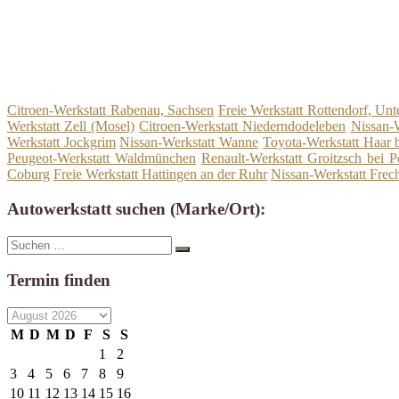
Citroen-Werkstatt Rabenau, Sachsen
Freie Werkstatt Rottendorf, Unt
Werkstatt Zell (Mosel)
Citroen-Werkstatt Niederndodeleben
Nissan-
Werkstatt Jockgrim
Nissan-Werkstatt Wanne
Toyota-Werkstatt Haar
Peugeot-Werkstatt Waldmünchen
Renault-Werkstatt Groitzsch bei 
Coburg
Freie Werkstatt Hattingen an der Ruhr
Nissan-Werkstatt Frec
Autowerkstatt suchen (Marke/Ort):
Suche
Suchen
nach:
Termin finden
M
D
M
D
F
S
S
1
2
3
4
5
6
7
8
9
10
11
12
13
14
15
16