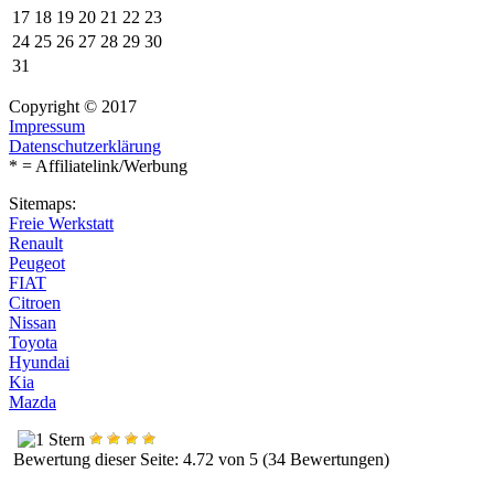
17
18
19
20
21
22
23
24
25
26
27
28
29
30
31
Copyright © 2017
Impressum
Datenschutzerklärung
* = Affiliatelink/Werbung
Sitemaps:
Freie Werkstatt
Renault
Peugeot
FIAT
Citroen
Nissan
Toyota
Hyundai
Kia
Mazda
Bewertung dieser Seite: 4.72 von 5 (34 Bewertungen)