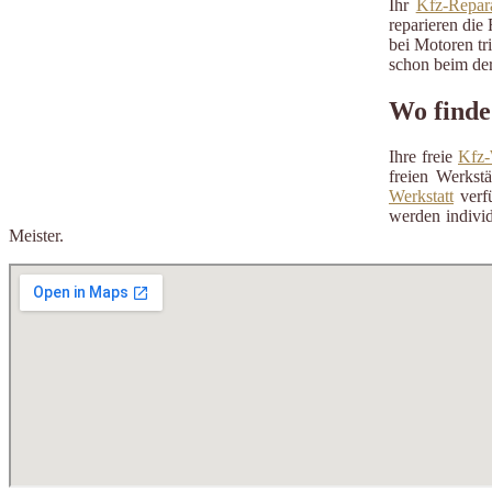
Ihr
Kfz-Repara
reparieren die 
bei Motoren tr
schon beim der
Wo finde
Ihre freie
Kfz-
freien Werkst
Werkstatt
verfü
werden individ
Meister.