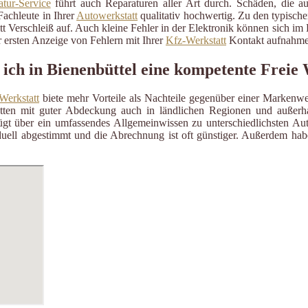
tur-Service
führt auch Reparaturen aller Art durch. Schäden, die a
Fachleute in Ihrer
Autowerkstatt
qualitativ hochwertig. Zu den typisch
itt Verschleiß auf. Auch kleine Fehler in der Elektronik können sich i
 ersten Anzeige von Fehlern mit Ihrer
Kfz-Werkstatt
Kontakt aufnahme
 ich in Bienenbüttel eine kompetente Freie
Werkstatt
biete mehr Vorteile als Nachteile gegenüber einer Markenwe
ätten mit guter Abdeckung auch in ländlichen Regionen und außerh
gt über ein umfassendes Allgemeinwissen zu unterschiedlichsten Aut
uell abgestimmt und die Abrechnung ist oft günstiger. Außerdem habe