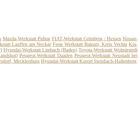
n
Mazda-Werkstatt Piding
FIAT-Werkstatt Grünberg / Hessen
Nissan-
kstatt Lauffen am Neckar
Freie Werkstatt Bakum, Kreis Vechta
Kia-
)
Hyundai-Werkstatt Limbach (Baden)
Toyota-Werkstatt Wolmirstedt
Landshut)
Peugeot-Werkstatt Daaden
Peugeot-Werkstatt Neustadt bei
rsdorf, Mecklenburg
Hyundai-Werkstatt Kurort Steinbach-Hallenberg