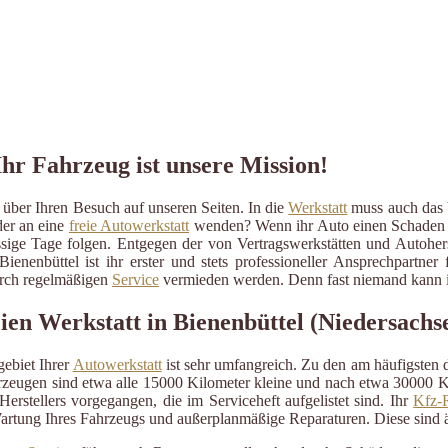
Ihr Fahrzeug ist unsere Mission!
über Ihren Besuch auf unseren Seiten. In die
Werkstatt
muss auch das b
der an eine
freie Autowerkstatt
wenden? Wenn ihr Auto einen Schaden erli
ressige Tage folgen. Entgegen der von Vertragswerkstätten und Autohe
Bienenbüttel ist ihr erster und stets professioneller Ansprechpartn
durch regelmäßigen
Service
vermieden werden. Denn fast niemand kann im
eien Werkstatt in Bienenbüttel (Niedersachs
ebiet Ihrer
Autowerkstatt
ist sehr umfangreich. Zu den am häufigsten
eugen sind etwa alle 15000 Kilometer kleine und nach etwa 30000 Kil
erstellers vorgegangen, die im Serviceheft aufgelistet sind. Ihr
Kfz-R
artung Ihres Fahrzeugs und außerplanmäßige Reparaturen. Diese sind 