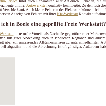
tur-Service
führt auch Reparaturen aller Art durch. Schäden, die a
Fachleute in Ihrer
Autowerkstatt
qualitativ hochwertig. Zu den typisch
itt Verschleiß auf. Auch kleine Fehler in der Elektronik können sich i
 ersten Anzeige von Fehlern mit Ihrer
Kfz-Werkstatt
Kontakt aufnahme
ich in Boele eine geprüfte Freie Werkstatt?
Werkstatt
biete mehr Vorteile als Nachteile gegenüber einer Markenwe
ätten mit guter Abdeckung auch in ländlichen Regionen und außerh
gt über ein umfassendes Allgemeinwissen zu unterschiedlichsten Aut
uell abgestimmt und die Abrechnung ist oft günstiger. Außerdem habe