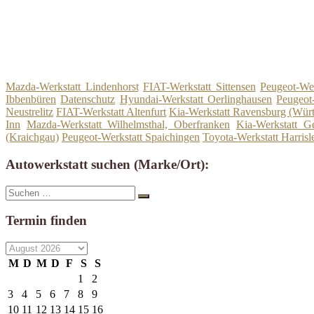
Mazda-Werkstatt Lindenhorst
FIAT-Werkstatt Sittensen
Peugeot-Wer
Ibbenbüren
Datenschutz
Hyundai-Werkstatt Oerlinghausen
Peugeot-
Neustrelitz
FIAT-Werkstatt Altenfurt
Kia-Werkstatt Ravensburg (Wür
Inn
Mazda-Werkstatt Wilhelmsthal, Oberfranken
Kia-Werkstatt Ge
(Kraichgau)
Peugeot-Werkstatt Spaichingen
Toyota-Werkstatt Harrisl
Autowerkstatt suchen (Marke/Ort):
Suche
Suchen
nach:
Termin finden
M
D
M
D
F
S
S
1
2
3
4
5
6
7
8
9
10
11
12
13
14
15
16