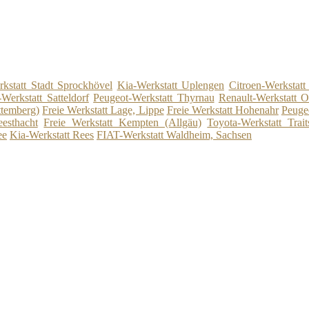
kstatt Stadt Sprockhövel
Kia-Werkstatt Uplengen
Citroen-Werkstatt
Werkstatt Satteldorf
Peugeot-Werkstatt Thyrnau
Renault-Werkstatt 
ttemberg)
Freie Werkstatt Lage, Lippe
Freie Werkstatt Hohenahr
Peuge
esthacht
Freie Werkstatt Kempten (Allgäu)
Toyota-Werkstatt Trait
ee
Kia-Werkstatt Rees
FIAT-Werkstatt Waldheim, Sachsen