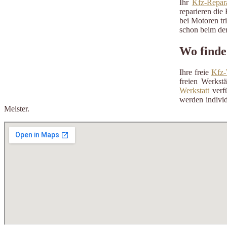
Ihr
Kfz-Repara
reparieren die 
bei Motoren tr
schon beim der
Wo finde 
Ihre freie
Kfz-
freien Werkst
Werkstatt
verfü
werden individ
Meister.