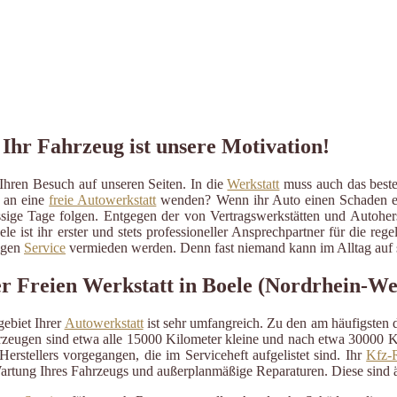
 Ihr Fahrzeug ist unsere Motivation!
Ihren Besuch auf unseren Seiten. In die
Werkstatt
muss auch das beste 
r an eine
freie Autowerkstatt
wenden? Wenn ihr Auto einen Schaden erlit
ressige Tage folgen. Entgegen der von Vertragswerkstätten und Autohe
le ist ihr erster und stets professioneller Ansprechpartner für die 
ßigen
Service
vermieden werden. Denn fast niemand kann im Alltag auf s
Freien Werkstatt in Boele (Nordrhein-Wes
ebiet Ihrer
Autowerkstatt
ist sehr umfangreich. Zu den am häufigsten
eugen sind etwa alle 15000 Kilometer kleine und nach etwa 30000 Kil
erstellers vorgegangen, die im Serviceheft aufgelistet sind. Ihr
Kfz-R
artung Ihres Fahrzeugs und außerplanmäßige Reparaturen. Diese sind 