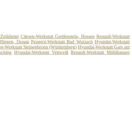
 Zeilsheim
Citroen-Werkstatt Greifenstein, Hessen
Renault-Werkstatt
Offingen, Donau
Peugeot-Werkstatt Bad Wurzach
Hyundai-Werkstatt
ot-Werkstatt Steinenbronn (Württemberg)
Hyundai-Werkstatt Gars am
sching
Hyundai-Werkstatt Vettweiß
Renault-Werkstatt Mühlhausen