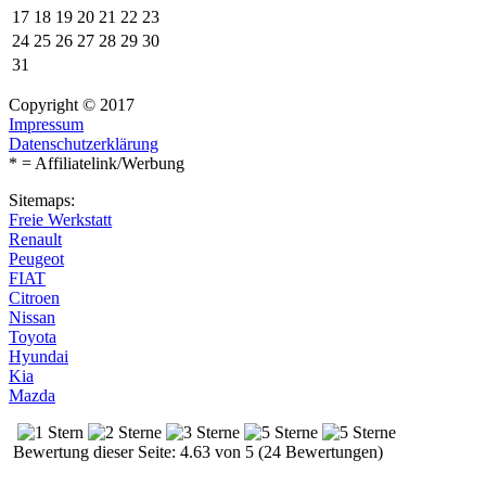
17
18
19
20
21
22
23
24
25
26
27
28
29
30
31
Copyright © 2017
Impressum
Datenschutzerklärung
* = Affiliatelink/Werbung
Sitemaps:
Freie Werkstatt
Renault
Peugeot
FIAT
Citroen
Nissan
Toyota
Hyundai
Kia
Mazda
Bewertung dieser Seite: 4.63 von 5 (24 Bewertungen)