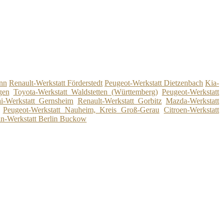
unn
Renault-Werkstatt Förderstedt
Peugeot-Werkstatt Dietzenbach
Kia-
gen
Toyota-Werkstatt Waldstetten (Württemberg)
Peugeot-Werkstatt
i-Werkstatt Gernsheim
Renault-Werkstatt Gorbitz
Mazda-Werkstatt
Peugeot-Werkstatt Nauheim, Kreis Groß-Gerau
Citroen-Werkstatt
an-Werkstatt Berlin Buckow