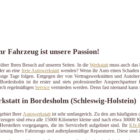
hr Fahrzeug ist unsere Passion!
ber Ihren Besuch auf unseren Seiten. In die
Werkstatt
muss auch das b
der an eine
freie Autowerkstatt
wenden? Wenn ihr Auto einen Schaden erli
ressige Tage folgen. Entgegen der von Vertragswerkstätten und Autohe
Bordesholm ist ihr erster und stets professioneller Ansprechpartne
durch regelmäßigen
Service
vermieden werden. Denn fast niemand kann im
kstatt in Bordesholm (Schleswig-Holstein)
ebiet Ihrer
Autowerkstatt
ist sehr umfangreich. Zu den am häufigsten
eugen sind etwa alle 15000 Kilometer kleine und nach etwa 30000 Kil
erstellers vorgegangen, die im Serviceheft aufgelistet sind. Ihr
Kfz-R
artung Ihres Fahrzeugs und außerplanmäßige Reparaturen. Diese sind 