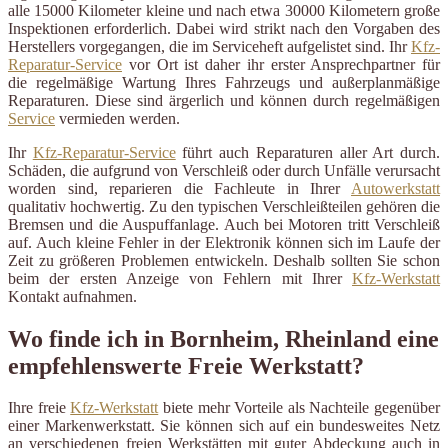
alle 15000 Kilometer kleine und nach etwa 30000 Kilometern große
Inspektionen erforderlich. Dabei wird strikt nach den Vorgaben des
Herstellers vorgegangen, die im Serviceheft aufgelistet sind. Ihr
Kfz-
Reparatur-Service
vor Ort ist daher ihr erster Ansprechpartner für
die regelmäßige Wartung Ihres Fahrzeugs und außerplanmäßige
Reparaturen. Diese sind ärgerlich und können durch regelmäßigen
Service
vermieden werden.
Ihr
Kfz-Reparatur-Service
führt auch Reparaturen aller Art durch.
Schäden, die aufgrund von Verschleiß oder durch Unfälle verursacht
worden sind, reparieren die Fachleute in Ihrer
Autowerkstatt
qualitativ hochwertig. Zu den typischen Verschleißteilen gehören die
Bremsen und die Auspuffanlage. Auch bei Motoren tritt Verschleiß
auf. Auch kleine Fehler in der Elektronik können sich im Laufe der
Zeit zu größeren Problemen entwickeln. Deshalb sollten Sie schon
beim der ersten Anzeige von Fehlern mit Ihrer
Kfz-Werkstatt
Kontakt aufnahmen.
Wo finde ich in Bornheim, Rheinland eine
empfehlenswerte Freie Werkstatt?
Ihre freie
Kfz-Werkstatt
biete mehr Vorteile als Nachteile gegenüber
einer Markenwerkstatt. Sie können sich auf ein bundesweites Netz
an verschiedenen freien Werkstätten mit guter Abdeckung auch in