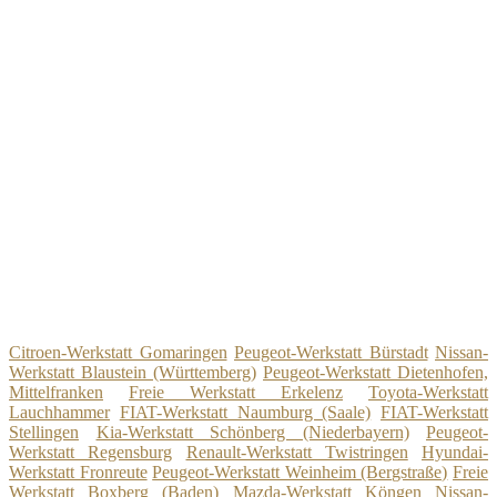
Citroen-Werkstatt Gomaringen
Peugeot-Werkstatt Bürstadt
Nissan-
Werkstatt Blaustein (Württemberg)
Peugeot-Werkstatt Dietenhofen,
Mittelfranken
Freie Werkstatt Erkelenz
Toyota-Werkstatt
Lauchhammer
FIAT-Werkstatt Naumburg (Saale)
FIAT-Werkstatt
Stellingen
Kia-Werkstatt Schönberg (Niederbayern)
Peugeot-
Werkstatt Regensburg
Renault-Werkstatt Twistringen
Hyundai-
Werkstatt Fronreute
Peugeot-Werkstatt Weinheim (Bergstraße)
Freie
Werkstatt Boxberg (Baden)
Mazda-Werkstatt Köngen
Nissan-