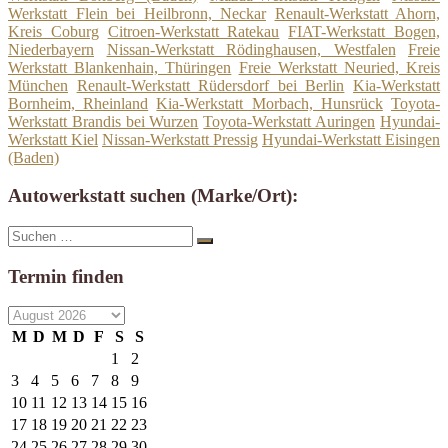
Werkstatt Flein bei Heilbronn, Neckar
Renault-Werkstatt Ahorn,
Kreis Coburg
Citroen-Werkstatt Ratekau
FIAT-Werkstatt Bogen,
Niederbayern
Nissan-Werkstatt Rödinghausen, Westfalen
Freie
Werkstatt Blankenhain, Thüringen
Freie Werkstatt Neuried, Kreis
München
Renault-Werkstatt Rüdersdorf bei Berlin
Kia-Werkstatt
Bornheim, Rheinland
Kia-Werkstatt Morbach, Hunsrück
Toyota-
Werkstatt Brandis bei Wurzen
Toyota-Werkstatt Auringen
Hyundai-
Werkstatt Kiel
Nissan-Werkstatt Pressig
Hyundai-Werkstatt Eisingen
(Baden)
Autowerkstatt suchen (Marke/Ort):
Suche
Suchen
nach:
Termin finden
M
D
M
D
F
S
S
1
2
3
4
5
6
7
8
9
10
11
12
13
14
15
16
17
18
19
20
21
22
23
24
25
26
27
28
29
30