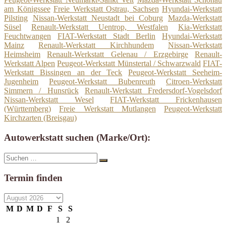
am Königssee
Freie Werkstatt Ostrau, Sachsen
Hyundai-Werkstatt
Pilsting
Nissan-Werkstatt Neustadt bei Coburg
Mazda-Werkstatt
Süsel
Renault-Werkstatt Uentrop, Westfalen
Kia-Werkstatt
Feuchtwangen
FIAT-Werkstatt Stadt Berlin
Hyundai-Werkstatt
Mainz
Renault-Werkstatt Kirchhundem
Nissan-Werkstatt
Heimsheim
Renault-Werkstatt Gelenau / Erzgebirge
Renault-
Werkstatt Alpen
Peugeot-Werkstatt Münstertal / Schwarzwald
FIAT-
Werkstatt Bissingen an der Teck
Peugeot-Werkstatt Seeheim-
Jugenheim
Peugeot-Werkstatt Bubenreuth
Citroen-Werkstatt
Simmern / Hunsrück
Renault-Werkstatt Fredersdorf-Vogelsdorf
Nissan-Werkstatt Wesel
FIAT-Werkstatt Frickenhausen
(Württemberg)
Freie Werkstatt Mutlangen
Peugeot-Werkstatt
Kirchzarten (Breisgau)
Autowerkstatt suchen (Marke/Ort):
Suche
Suchen
nach:
Termin finden
M
D
M
D
F
S
S
1
2