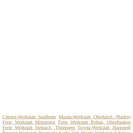
Citroen-Werkstatt Saulheim
Mazda-Werkstatt Oberkirch (Baden)
Freie Werkstatt Mötzingen
Freie Werkstatt Rehau, Oberfranken
Freie Werkstatt Steinach, Thüringen
Toyota-Werkstatt Harpstedt
Peugeot-Werkstatt Neumarkt-Sankt Veit
Mazda-Werkstatt Schönau