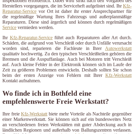
Inspektionen erforderlich. Dabei wird strikt nach den Vorgaben des
Herstellers vorgegangen, die im Serviceheft aufgelistet sind. Ihr
Kfz-
Reparatur-Service
vor Ort ist daher ihr erster Ansprechpartner für
die regelmäßige Wartung Ihres Fahrzeugs und außerplanmäßige
Reparaturen. Diese sind ärgerlich und können durch regelmäßigen
Service
vermieden werden.
Ihr
Kfz-Reparatur-Service
führt auch Reparaturen aller Art durch.
Schäden, die aufgrund von Verschleiß oder durch Unfälle verursacht
worden sind, reparieren die Fachleute in Ihrer
Autowerkstatt
qualitativ hochwertig. Zu den typischen Verschleißteilen gehören die
Bremsen und die Auspuffanlage. Auch bei Motoren tritt Verschleiß
auf. Auch kleine Fehler in der Elektronik können sich im Laufe der
Zeit zu größeren Problemen entwickeln. Deshalb sollten Sie schon
beim der ersten Anzeige von Fehlern mit Ihrer
Kfz-Werkstatt
Kontakt aufnahmen.
Wo finde ich in Bothfeld eine
empfehlenswerte Freie Werkstatt?
Ihre freie
Kfz-Werkstatt
biete mehr Vorteile als Nachteile gegenüber
einer Markenwerkstatt. Sie können sich auf ein bundesweites Netz
an verschiedenen freien Werkstätten mit guter Abdeckung auch in
ländlichen Regionen und außerhalb von Ballungszentren verlassen.