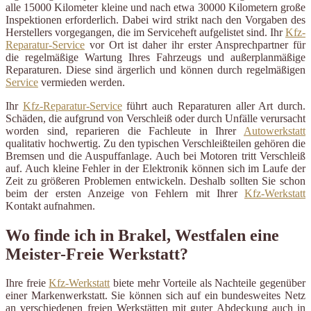
alle 15000 Kilometer kleine und nach etwa 30000 Kilometern große
Inspektionen erforderlich. Dabei wird strikt nach den Vorgaben des
Herstellers vorgegangen, die im Serviceheft aufgelistet sind. Ihr
Kfz-
Reparatur-Service
vor Ort ist daher ihr erster Ansprechpartner für
die regelmäßige Wartung Ihres Fahrzeugs und außerplanmäßige
Reparaturen. Diese sind ärgerlich und können durch regelmäßigen
Service
vermieden werden.
Ihr
Kfz-Reparatur-Service
führt auch Reparaturen aller Art durch.
Schäden, die aufgrund von Verschleiß oder durch Unfälle verursacht
worden sind, reparieren die Fachleute in Ihrer
Autowerkstatt
qualitativ hochwertig. Zu den typischen Verschleißteilen gehören die
Bremsen und die Auspuffanlage. Auch bei Motoren tritt Verschleiß
auf. Auch kleine Fehler in der Elektronik können sich im Laufe der
Zeit zu größeren Problemen entwickeln. Deshalb sollten Sie schon
beim der ersten Anzeige von Fehlern mit Ihrer
Kfz-Werkstatt
Kontakt aufnahmen.
Wo finde ich in Brakel, Westfalen eine
Meister-Freie Werkstatt?
Ihre freie
Kfz-Werkstatt
biete mehr Vorteile als Nachteile gegenüber
einer Markenwerkstatt. Sie können sich auf ein bundesweites Netz
an verschiedenen freien Werkstätten mit guter Abdeckung auch in