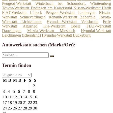
Peugeot-Werkstatt Winterbach bei Schorndorf, Württemberg
Toyota-Werkstatt Endingen am Kaiserstuhl
Nissan-Werkstatt Hardt
FIAT-Werkstatt Lübeck
Peugeot-Werkstatt Ladbergen
Nissan-
Werkstatt Schneverdingen
Renault-Werkstatt Zaberfeld
Toyota-
Werkstatt Lichtentanne
Hyundai-Werkstatt Veitsbronn
Freie
Werkstatt Altusried
Kia-Werkstatt Boele
FIAT-Werkstatt
Dauchingen
Mazda-Werkstatt Miesbach
Hyundai-Werkstatt
Leichlingen (Rheinland)
Hyundai-Werkstatt Bückeburg
Autowerkstatt suchen (Marke/Ort):
Suche
Suchen
nach:
Termin finden
M
D
M
D
F
S
S
1
2
3
4
5
6
7
8
9
10
11
12
13
14
15
16
17
18
19
20
21
22
23
24
25
26
27
28
29
30