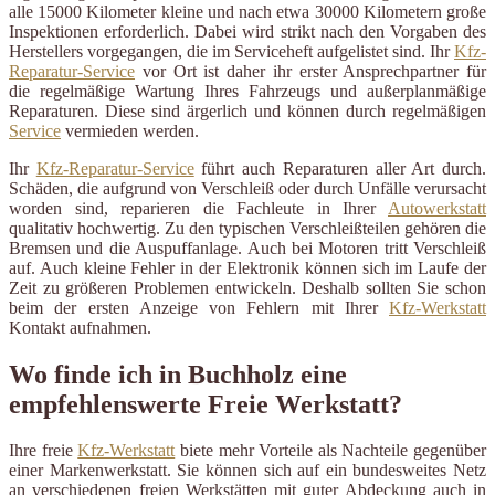
alle 15000 Kilometer kleine und nach etwa 30000 Kilometern große
Inspektionen erforderlich. Dabei wird strikt nach den Vorgaben des
Herstellers vorgegangen, die im Serviceheft aufgelistet sind. Ihr
Kfz-
Reparatur-Service
vor Ort ist daher ihr erster Ansprechpartner für
die regelmäßige Wartung Ihres Fahrzeugs und außerplanmäßige
Reparaturen. Diese sind ärgerlich und können durch regelmäßigen
Service
vermieden werden.
Ihr
Kfz-Reparatur-Service
führt auch Reparaturen aller Art durch.
Schäden, die aufgrund von Verschleiß oder durch Unfälle verursacht
worden sind, reparieren die Fachleute in Ihrer
Autowerkstatt
qualitativ hochwertig. Zu den typischen Verschleißteilen gehören die
Bremsen und die Auspuffanlage. Auch bei Motoren tritt Verschleiß
auf. Auch kleine Fehler in der Elektronik können sich im Laufe der
Zeit zu größeren Problemen entwickeln. Deshalb sollten Sie schon
beim der ersten Anzeige von Fehlern mit Ihrer
Kfz-Werkstatt
Kontakt aufnahmen.
Wo finde ich in Buchholz eine
empfehlenswerte Freie Werkstatt?
Ihre freie
Kfz-Werkstatt
biete mehr Vorteile als Nachteile gegenüber
einer Markenwerkstatt. Sie können sich auf ein bundesweites Netz
an verschiedenen freien Werkstätten mit guter Abdeckung auch in