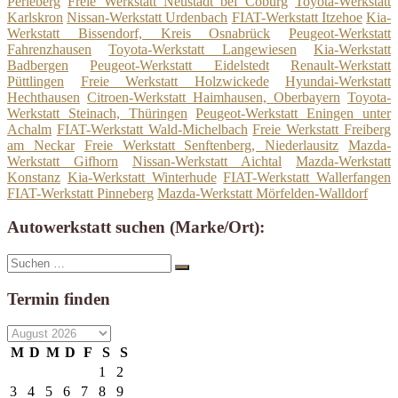
Perleberg
Freie Werkstatt Neustadt bei Coburg
Toyota-Werkstatt
Karlskron
Nissan-Werkstatt Urdenbach
FIAT-Werkstatt Itzehoe
Kia-
Werkstatt Bissendorf, Kreis Osnabrück
Peugeot-Werkstatt
Fahrenzhausen
Toyota-Werkstatt Langewiesen
Kia-Werkstatt
Badbergen
Peugeot-Werkstatt Eidelstedt
Renault-Werkstatt
Püttlingen
Freie Werkstatt Holzwickede
Hyundai-Werkstatt
Hechthausen
Citroen-Werkstatt Haimhausen, Oberbayern
Toyota-
Werkstatt Steinach, Thüringen
Peugeot-Werkstatt Eningen unter
Achalm
FIAT-Werkstatt Wald-Michelbach
Freie Werkstatt Freiberg
am Neckar
Freie Werkstatt Senftenberg, Niederlausitz
Mazda-
Werkstatt Gifhorn
Nissan-Werkstatt Aichtal
Mazda-Werkstatt
Konstanz
Kia-Werkstatt Winterhude
FIAT-Werkstatt Wallerfangen
FIAT-Werkstatt Pinneberg
Mazda-Werkstatt Mörfelden-Walldorf
Autowerkstatt suchen (Marke/Ort):
Suche
Suchen
nach:
Termin finden
M
D
M
D
F
S
S
1
2
3
4
5
6
7
8
9