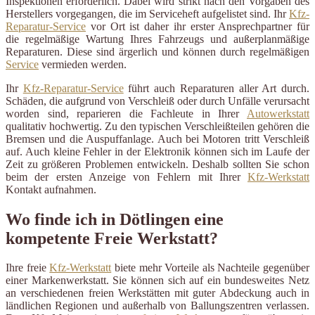
Inspektionen erforderlich. Dabei wird strikt nach den Vorgaben des
Herstellers vorgegangen, die im Serviceheft aufgelistet sind. Ihr
Kfz-
Reparatur-Service
vor Ort ist daher ihr erster Ansprechpartner für
die regelmäßige Wartung Ihres Fahrzeugs und außerplanmäßige
Reparaturen. Diese sind ärgerlich und können durch regelmäßigen
Service
vermieden werden.
Ihr
Kfz-Reparatur-Service
führt auch Reparaturen aller Art durch.
Schäden, die aufgrund von Verschleiß oder durch Unfälle verursacht
worden sind, reparieren die Fachleute in Ihrer
Autowerkstatt
qualitativ hochwertig. Zu den typischen Verschleißteilen gehören die
Bremsen und die Auspuffanlage. Auch bei Motoren tritt Verschleiß
auf. Auch kleine Fehler in der Elektronik können sich im Laufe der
Zeit zu größeren Problemen entwickeln. Deshalb sollten Sie schon
beim der ersten Anzeige von Fehlern mit Ihrer
Kfz-Werkstatt
Kontakt aufnahmen.
Wo finde ich in Dötlingen eine
kompetente Freie Werkstatt?
Ihre freie
Kfz-Werkstatt
biete mehr Vorteile als Nachteile gegenüber
einer Markenwerkstatt. Sie können sich auf ein bundesweites Netz
an verschiedenen freien Werkstätten mit guter Abdeckung auch in
ländlichen Regionen und außerhalb von Ballungszentren verlassen.