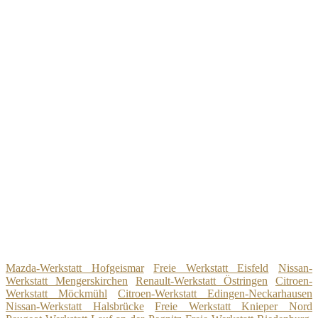
Mazda-Werkstatt Hofgeismar
Freie Werkstatt Eisfeld
Nissan-
Werkstatt Mengerskirchen
Renault-Werkstatt Östringen
Citroen-
Werkstatt Möckmühl
Citroen-Werkstatt Edingen-Neckarhausen
Nissan-Werkstatt Halsbrücke
Freie Werkstatt Knieper Nord