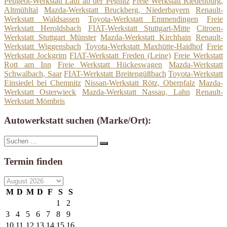
Peugeot-Werkstatt Lauf an der Pegnitz
Freie Werkstatt Riedenburg,
Altmühltal
Mazda-Werkstatt Bruckberg, Niederbayern
Renault-
Werkstatt Waldsassen
Toyota-Werkstatt Emmendingen
Freie
Werkstatt Heroldsbach
FIAT-Werkstatt Stuttgart-Mitte
Citroen-
Werkstatt Stuttgart Münster
Mazda-Werkstatt Kirchhain
Renault-
Werkstatt Wiggensbach
Toyota-Werkstatt Maxhütte-Haidhof
Freie
Werkstatt Jockgrim
FIAT-Werkstatt Freden (Leine)
Freie Werkstatt
Rott am Inn
Freie Werkstatt Hückeswagen
Mazda-Werkstatt
Schwalbach, Saar
FIAT-Werkstatt Breitengüßbach
Toyota-Werkstatt
Einsiedel bei Chemnitz
Nissan-Werkstatt Rötz, Oberpfalz
Mazda-
Werkstatt Osterwieck
Mazda-Werkstatt Nassau, Lahn
Renault-
Werkstatt Mömbris
Autowerkstatt suchen (Marke/Ort):
Suche
Suchen
nach:
Termin finden
M
D
M
D
F
S
S
1
2
3
4
5
6
7
8
9
10
11
12
13
14
15
16