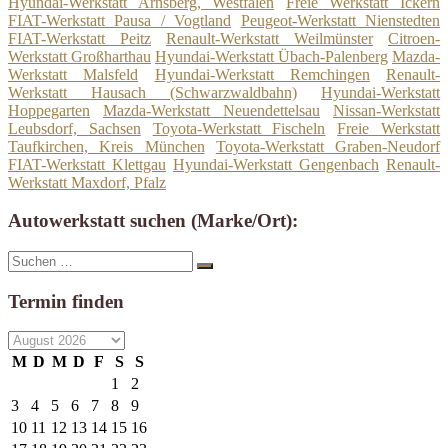
Hyundai-Werkstatt Arnsberg, Westfalen
Freie Werkstatt Ickern
FIAT-Werkstatt Pausa / Vogtland
Peugeot-Werkstatt Nienstedten
FIAT-Werkstatt Peitz
Renault-Werkstatt Weilmünster
Citroen-
Werkstatt Großharthau
Hyundai-Werkstatt Übach-Palenberg
Mazda-
Werkstatt Malsfeld
Hyundai-Werkstatt Remchingen
Renault-
Werkstatt Hausach (Schwarzwaldbahn)
Hyundai-Werkstatt
Hoppegarten
Mazda-Werkstatt Neuendettelsau
Nissan-Werkstatt
Leubsdorf, Sachsen
Toyota-Werkstatt Fischeln
Freie Werkstatt
Taufkirchen, Kreis München
Toyota-Werkstatt Graben-Neudorf
FIAT-Werkstatt Klettgau
Hyundai-Werkstatt Gengenbach
Renault-
Werkstatt Maxdorf, Pfalz
Autowerkstatt suchen (Marke/Ort):
Suche
Suchen
nach:
Termin finden
M
D
M
D
F
S
S
1
2
3
4
5
6
7
8
9
10
11
12
13
14
15
16