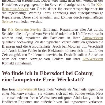
Inspektionen erforderlich. Dabei wird strikt nach den Vorgaben des
Herstellers vorgegangen, die im Serviceheft aufgelistet sind. Ihr
Kfz-
Reparatur-Service
vor Ort ist daher ihr erster Ansprechpartner für
die regelmäßige Wartung Ihres Fahrzeugs und außerplanmäßige
Reparaturen. Diese sind ärgerlich und können durch regelmäßigen
Service
vermieden werden.
Ihr
Kfz-Reparatur-Service
führt auch Reparaturen aller Art durch.
Schäden, die aufgrund von Verschleiß oder durch Unfälle verursacht
worden sind, reparieren die Fachleute in Ihrer
Autowerkstatt
qualitativ hochwertig. Zu den typischen Verschleißteilen gehören die
Bremsen und die Auspuffanlage. Auch bei Motoren tritt Verschleiß
auf. Auch kleine Fehler in der Elektronik können sich im Laufe der
Zeit zu größeren Problemen entwickeln. Deshalb sollten Sie schon
beim der ersten Anzeige von Fehlern mit Ihrer
Kfz-Werkstatt
Kontakt aufnahmen.
Wo finde ich in Ebersdorf bei Coburg
eine kompetente Freie Werkstatt?
Ihre freie
Kfz-Werkstatt
biete mehr Vorteile als Nachteile gegenüber
einer Markenwerkstatt. Sie können sich auf ein bundesweites Netz
an verschiedenen freien Werkstätten mit guter Abdeckung auch in
ländlichen Regionen und außerhalb von Ballungszentren verlassen.