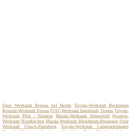
Freie Werkstatt Bernau bei Berlin
Toyota-Werkstatt Beckingen
Renault-Werkstatt Passau
FIAT-Werkstatt Ingolstadt, Donau
Toyota-
Werkstatt Plön / Holstein
Mazda-Werkstatt Wagenfeld
Peugeot-
Werkstatt Nordkirchen
Mazda-Werkstatt Bietigheim-Bissingen
Freie
Werkstatt Übach-Palenberg
Toyota-Werkstatt Langenenslingen