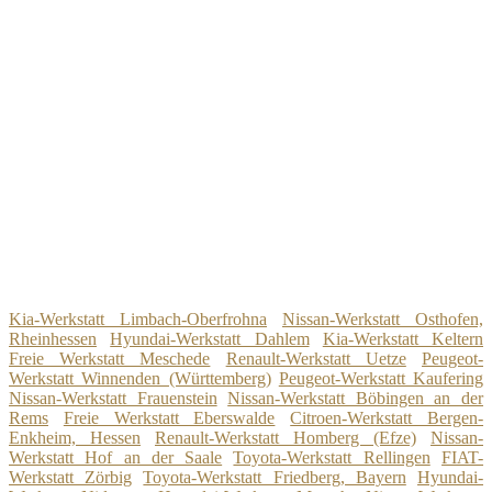
Kia-Werkstatt Limbach-Oberfrohna
Nissan-Werkstatt Osthofen,
Rheinhessen
Hyundai-Werkstatt Dahlem
Kia-Werkstatt Keltern
Freie Werkstatt Meschede
Renault-Werkstatt Uetze
Peugeot-
Werkstatt Winnenden (Württemberg)
Peugeot-Werkstatt Kaufering
Nissan-Werkstatt Frauenstein
Nissan-Werkstatt Böbingen an der
Rems
Freie Werkstatt Eberswalde
Citroen-Werkstatt Bergen-
Enkheim, Hessen
Renault-Werkstatt Homberg (Efze)
Nissan-
Werkstatt Hof an der Saale
Toyota-Werkstatt Rellingen
FIAT-
Werkstatt Zörbig
Toyota-Werkstatt Friedberg, Bayern
Hyundai-