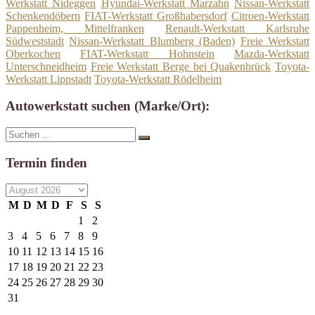
Werkstatt Nideggen
Hyundai-Werkstatt Marzahn
Nissan-Werkstatt
Schenkendöbern
FIAT-Werkstatt Großhabersdorf
Citroen-Werkstatt
Pappenheim, Mittelfranken
Renault-Werkstatt Karlsruhe
Südweststadt
Nissan-Werkstatt Blumberg (Baden)
Freie Werkstatt
Oberkochen
FIAT-Werkstatt Hohnstein
Mazda-Werkstatt
Unterschneidheim
Freie Werkstatt Berge bei Quakenbrück
Toyota-
Werkstatt Lippstadt
Toyota-Werkstatt Rödelheim
Autowerkstatt suchen (Marke/Ort):
Suche
Suchen
nach:
Termin finden
M
D
M
D
F
S
S
1
2
3
4
5
6
7
8
9
10
11
12
13
14
15
16
17
18
19
20
21
22
23
24
25
26
27
28
29
30
31