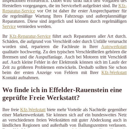
Inspektionen erforderlich. Dabei wird strikt nach den Vorgaben des
Herstellers vorgegangen, die im Serviceheft aufgelistet sind. Ihr
Kfz-
Reparatur-Service
vor Ort ist daher ihr erster Ansprechpartner für
die regelmäßige Wartung Ihres Fahrzeugs und außerplanmäßige
Reparaturen. Diese sind ärgerlich und können durch regelmäßigen
Service
vermieden werden.
Ihr
Kfz-Reparatur-Service
führt auch Reparaturen aller Art durch.
Schäden, die aufgrund von Verschleiß oder durch Unfälle verursacht
worden sind, reparieren die Fachleute in Ihrer
Autowerkstatt
qualitativ hochwertig. Zu den typischen Verschleißteilen gehören die
Bremsen und die Auspuffanlage. Auch bei Motoren tritt Verschleiß
auf. Auch kleine Fehler in der Elektronik können sich im Laufe der
Zeit zu größeren Problemen entwickeln. Deshalb sollten Sie schon
beim der ersten Anzeige von Fehlern mit Ihrer
Kfz-Werkstatt
Kontakt aufnahmen.
Wo finde ich in Effelder-Rauenstein eine
geprüfte Freie Werkstatt?
Ihre freie
Kfz-Werkstatt
biete mehr Vorteile als Nachteile gegenüber
einer Markenwerkstatt. Sie können sich auf ein bundesweites Netz
an verschiedenen freien Werkstätten mit guter Abdeckung auch in
ländlichen Regionen und außerhalb von Ballungszentren verlassen.