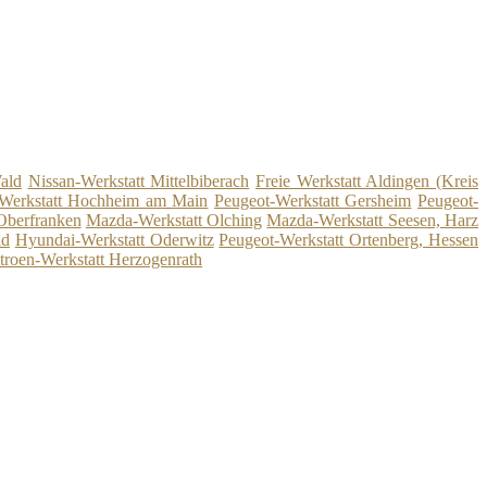
ald
Nissan-Werkstatt Mittelbiberach
Freie Werkstatt Aldingen (Kreis
-Werkstatt Hochheim am Main
Peugeot-Werkstatt Gersheim
Peugeot-
 Oberfranken
Mazda-Werkstatt Olching
Mazda-Werkstatt Seesen, Harz
ld
Hyundai-Werkstatt Oderwitz
Peugeot-Werkstatt Ortenberg, Hessen
troen-Werkstatt Herzogenrath