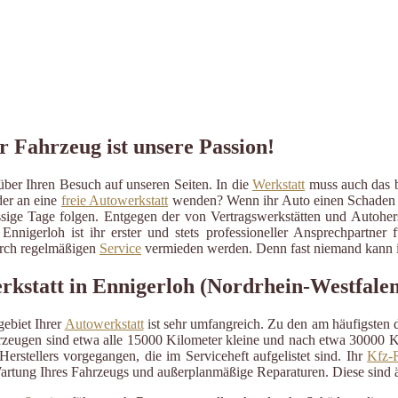
r Fahrzeug ist unsere Passion!
ber Ihren Besuch auf unseren Seiten. In die
Werkstatt
muss auch das be
der an eine
freie Autowerkstatt
wenden? Wenn ihr Auto einen Schaden erli
ressige Tage folgen. Entgegen der von Vertragswerkstätten und Autohe
Ennigerloh ist ihr erster und stets professioneller Ansprechpartne
durch regelmäßigen
Service
vermieden werden. Denn fast niemand kann im
rkstatt in Ennigerloh (Nordrhein-Westfale
ebiet Ihrer
Autowerkstatt
ist sehr umfangreich. Zu den am häufigsten
eugen sind etwa alle 15000 Kilometer kleine und nach etwa 30000 Kil
erstellers vorgegangen, die im Serviceheft aufgelistet sind. Ihr
Kfz-R
artung Ihres Fahrzeugs und außerplanmäßige Reparaturen. Diese sind 