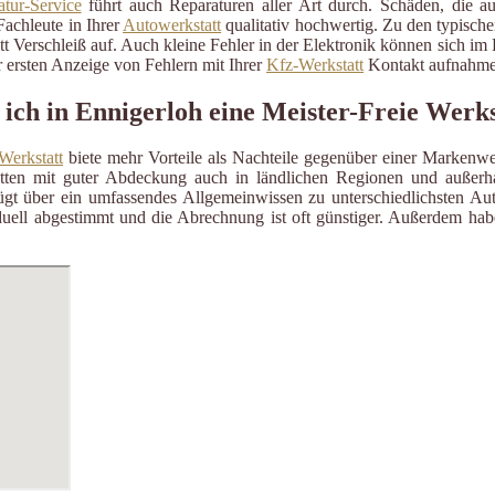
tur-Service
führt auch Reparaturen aller Art durch. Schäden, die a
Fachleute in Ihrer
Autowerkstatt
qualitativ hochwertig. Zu den typisch
itt Verschleiß auf. Auch kleine Fehler in der Elektronik können sich i
 ersten Anzeige von Fehlern mit Ihrer
Kfz-Werkstatt
Kontakt aufnahme
 ich in Ennigerloh eine Meister-Freie Werks
Werkstatt
biete mehr Vorteile als Nachteile gegenüber einer Markenwe
ätten mit guter Abdeckung auch in ländlichen Regionen und außerh
gt über ein umfassendes Allgemeinwissen zu unterschiedlichsten Aut
uell abgestimmt und die Abrechnung ist oft günstiger. Außerdem habe