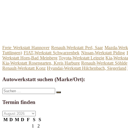
Freie Werkstatt Hannover
Renault-Werkstatt Perl, Saar
Mazda-Werkst
Tuttlingen)
FIAT-Werkstatt Schwarzenbek
Nissan-Werkstatt Piding
Werkstatt Horn-Bad Meinberg
Toyota-Werkstatt Leipzig
Kia-Werksta
Kia-Werkstatt Rosengarten, Kreis Harburg
Renault-Werkstatt Söhlde
Renault-Werkstatt Konz
Hyundai-Werkstatt Hilchenbach, Siegerland
Autowerkstatt suchen (Marke/Ort):
Suche
Suchen
nach:
Termin finden
M
D
M
D
F
S
S
1
2