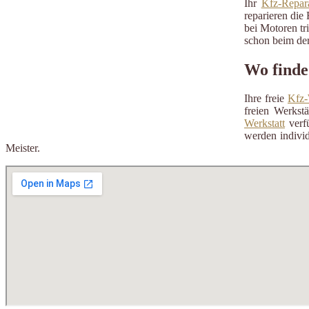
Ihr
Kfz-Repara
reparieren die 
bei Motoren tr
schon beim der
Wo finde
Ihre freie
Kfz-
freien Werkst
Werkstatt
verfü
werden individ
Meister.