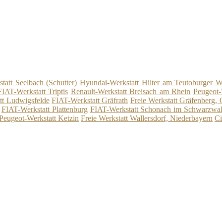
att Seelbach (Schutter)
Hyundai-Werkstatt Hilter am Teutoburger W
FIAT-Werkstatt Triptis
Renault-Werkstatt Breisach am Rhein
Peugeot
tt Ludwigsfelde
FIAT-Werkstatt Gräfrath
Freie Werkstatt Gräfenberg,
FIAT-Werkstatt Plattenburg
FIAT-Werkstatt Schonach im Schwarzwa
Peugeot-Werkstatt Ketzin
Freie Werkstatt Wallersdorf, Niederbayern
Ci