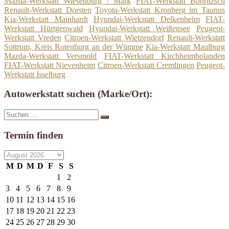
Mazda-Werkstatt Wiesenburg / Mark
FIAT-Werkstatt Bobritzsch
Renault-Werkstatt Dorsten
Toyota-Werkstatt Kronberg im Taunus
Kia-Werkstatt Mainhardt
Hyundai-Werkstatt Delkenheim
FIAT-
Werkstatt Hürtgenwald
Hyundai-Werkstatt Weißensee
Peugeot-
Werkstatt Vreden
Citroen-Werkstatt Wietzendorf
Renault-Werkstatt
Sottrum, Kreis Rotenburg an der Wümme
Kia-Werkstatt Maulburg
Mazda-Werkstatt Versmold
FIAT-Werkstatt Kirchheimbolanden
FIAT-Werkstatt Nievenheim
Citroen-Werkstatt Cremlingen
Peugeot-
Werkstatt Isselburg
Autowerkstatt suchen (Marke/Ort):
Suche
Suchen
nach:
Termin finden
M
D
M
D
F
S
S
1
2
3
4
5
6
7
8
9
10
11
12
13
14
15
16
17
18
19
20
21
22
23
24
25
26
27
28
29
30