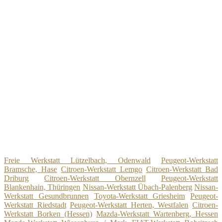
Freie Werkstatt Lützelbach, Odenwald
Peugeot-Werkstatt
Bramsche, Hase
Citroen-Werkstatt Lemgo
Citroen-Werkstatt Bad
Driburg
Citroen-Werkstatt Obernzell
Peugeot-Werkstatt
Blankenhain, Thüringen
Nissan-Werkstatt Übach-Palenberg
Nissan-
Werkstatt Gesundbrunnen
Toyota-Werkstatt Griesheim
Peugeot-
Werkstatt Riedstadt
Peugeot-Werkstatt Herten, Westfalen
Citroen-
Werkstatt Borken (Hessen)
Mazda-Werkstatt Wartenberg, Hessen