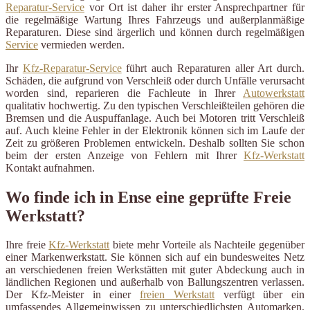
Reparatur-Service
vor Ort ist daher ihr erster Ansprechpartner für
die regelmäßige Wartung Ihres Fahrzeugs und außerplanmäßige
Reparaturen. Diese sind ärgerlich und können durch regelmäßigen
Service
vermieden werden.
Ihr
Kfz-Reparatur-Service
führt auch Reparaturen aller Art durch.
Schäden, die aufgrund von Verschleiß oder durch Unfälle verursacht
worden sind, reparieren die Fachleute in Ihrer
Autowerkstatt
qualitativ hochwertig. Zu den typischen Verschleißteilen gehören die
Bremsen und die Auspuffanlage. Auch bei Motoren tritt Verschleiß
auf. Auch kleine Fehler in der Elektronik können sich im Laufe der
Zeit zu größeren Problemen entwickeln. Deshalb sollten Sie schon
beim der ersten Anzeige von Fehlern mit Ihrer
Kfz-Werkstatt
Kontakt aufnahmen.
Wo finde ich in Ense eine geprüfte Freie
Werkstatt?
Ihre freie
Kfz-Werkstatt
biete mehr Vorteile als Nachteile gegenüber
einer Markenwerkstatt. Sie können sich auf ein bundesweites Netz
an verschiedenen freien Werkstätten mit guter Abdeckung auch in
ländlichen Regionen und außerhalb von Ballungszentren verlassen.
Der Kfz-Meister in einer
freien Werkstatt
verfügt über ein
umfassendes Allgemeinwissen zu unterschiedlichsten Automarken.