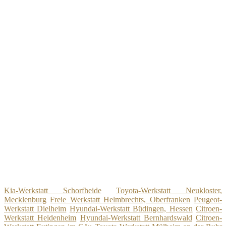
Kia-Werkstatt Schorfheide
Toyota-Werkstatt Neukloster,
Mecklenburg
Freie Werkstatt Helmbrechts, Oberfranken
Peugeot-
Werkstatt Dielheim
Hyundai-Werkstatt Büdingen, Hessen
Citroen-
Werkstatt Heidenheim
Hyundai-Werkstatt Bernhardswald
Citroen-