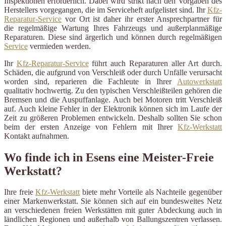
Inspektionen erforderlich. Dabei wird strikt nach den Vorgaben des
Herstellers vorgegangen, die im Serviceheft aufgelistet sind. Ihr
Kfz-
Reparatur-Service
vor Ort ist daher ihr erster Ansprechpartner für
die regelmäßige Wartung Ihres Fahrzeugs und außerplanmäßige
Reparaturen. Diese sind ärgerlich und können durch regelmäßigen
Service
vermieden werden.
Ihr
Kfz-Reparatur-Service
führt auch Reparaturen aller Art durch.
Schäden, die aufgrund von Verschleiß oder durch Unfälle verursacht
worden sind, reparieren die Fachleute in Ihrer
Autowerkstatt
qualitativ hochwertig. Zu den typischen Verschleißteilen gehören die
Bremsen und die Auspuffanlage. Auch bei Motoren tritt Verschleiß
auf. Auch kleine Fehler in der Elektronik können sich im Laufe der
Zeit zu größeren Problemen entwickeln. Deshalb sollten Sie schon
beim der ersten Anzeige von Fehlern mit Ihrer
Kfz-Werkstatt
Kontakt aufnahmen.
Wo finde ich in Esens eine Meister-Freie
Werkstatt?
Ihre freie
Kfz-Werkstatt
biete mehr Vorteile als Nachteile gegenüber
einer Markenwerkstatt. Sie können sich auf ein bundesweites Netz
an verschiedenen freien Werkstätten mit guter Abdeckung auch in
ländlichen Regionen und außerhalb von Ballungszentren verlassen.