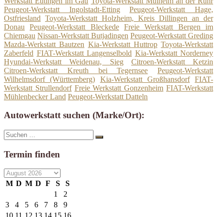
Werkstatt Eutingen im Gäu
Toyota-Werkstatt Mülheim an der Ruhr
Peugeot-Werkstatt Ingolstadt-Etting
Peugeot-Werkstatt Hage,
Ostfriesland
Toyota-Werkstatt Holzheim, Kreis Dillingen an der
Donau
Peugeot-Werkstatt Bleckede
Freie Werkstatt Bergen im
Chiemgau
Nissan-Werkstatt Butjadingen
Peugeot-Werkstatt Greding
Mazda-Werkstatt Bautzen
Kia-Werkstatt Huttrop
Toyota-Werkstatt
Zaberfeld
FIAT-Werkstatt Langenselbold
Kia-Werkstatt Norderney
Hyundai-Werkstatt Weidenau, Sieg
Citroen-Werkstatt Ketzin
Citroen-Werkstatt Kreuth bei Tegernsee
Peugeot-Werkstatt
Wilhelmsdorf (Württemberg)
Kia-Werkstatt Großhansdorf
FIAT-
Werkstatt Strullendorf
Freie Werkstatt Gonzenheim
FIAT-Werkstatt
Mühlenbecker Land
Peugeot-Werkstatt Datteln
Autowerkstatt suchen (Marke/Ort):
Suche
Suchen
nach:
Termin finden
M
D
M
D
F
S
S
1
2
3
4
5
6
7
8
9
10
11
12
13
14
15
16