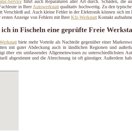
tur-Service
führt auch Reparaturen aller Art durch. Schäden, die a
Fachleute in Ihrer
Autowerkstatt
qualitativ hochwertig. Zu den typisch
itt Verschleiß auf. Auch kleine Fehler in der Elektronik können sich i
 ersten Anzeige von Fehlern mit Ihrer
Kfz-Werkstatt
Kontakt aufnahme
ich in Fischeln eine geprüfte Freie Werksta
Werkstatt
biete mehr Vorteile als Nachteile gegenüber einer Markenwe
ätten mit guter Abdeckung auch in ländlichen Regionen und außerh
gt über ein umfassendes Allgemeinwissen zu unterschiedlichsten Aut
uell abgestimmt und die Abrechnung ist oft günstiger. Außerdem habe