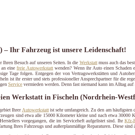
) – Ihr Fahrzeug ist unsere Leidenschaft!
r Ihren Besuch auf unseren Seiten. In die
Werkstatt
muss auch das beste
r an eine
freie Autowerkstatt
wenden? Wenn ihr Auto einen Schaden erlit
ressige Tage folgen. Entgegen der von Vertragswerkstätten und Autohe
heln ist ihr erster und stets professioneller Ansprechpartner für die
ßigen
Service
vermieden werden. Denn fast niemand kann im Alltag auf s
ien Werkstatt in Fischeln (Nordrhein-Westf
ebiet Ihrer
Autowerkstatt
ist sehr umfangreich. Zu den am häufigsten
eugen sind etwa alle 15000 Kilometer kleine und nach etwa 30000 Kil
erstellers vorgegangen, die im Serviceheft aufgelistet sind. Ihr
Kfz-R
artung Ihres Fahrzeugs und außerplanmäßige Reparaturen. Diese sind 