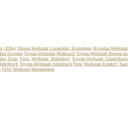
g (Elbe)
Nissan-Werkstatt Lengefeld, Erzgebirge
Hyundai-Werkstatt
Bad Zwesten
Toyota-Werkstatt Wolnzach
Toyota-Werkstatt Bergen im
 der Erms
Freie Werkstatt Mahlsdorf
Toyota-Werkstatt Gladenbach
Bobritzsch
Toyota-Werkstatt Alpirsbach
Freie Werkstatt Ensdorf, Saar
n
FIAT-Werkstatt Memmingen