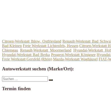
Citroen-Werkstatt Ihlow, Ostfriesland
Renault-Werkstatt Bad Schwa
Bad Kleinen
Freie Werkstatt Lichtenfels, Hessen
Citroen-Werkstatt H
Chiemgau
Renault-Werkstatt Moormerland
Hyundai-Werkstatt Hoh
Hyundai-Werkstatt Bad Berka
Peugeot-Werkstatt Königsee
Hyundai
Freie Werkstatt Gersfeld (Rhön)
Mazda-Werkstatt Waghäusel
FIAT-We
Autowerkstatt suchen (Marke/Ort):
Suche
Suchen
nach:
Termin finden