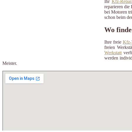
Ihr
Kfz-Repara
reparieren die 
bei Motoren tr
schon beim der
Wo finde 
Ihre freie
Kfz-
freien Werkst
Werkstatt
verfü
werden individ
Meister.