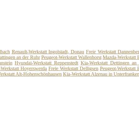
lbach
Renault-Werkstatt Ingolstadt, Donau
Freie Werkstatt Dannenber
attingen an der Ruhr
Peugeot-Werkstatt Wallenhorst
Mazda-Werkstatt 
nstein
Hyundai-Werkstatt Reppenstedt
Kia-Werkstatt Dettingen an
-Werkstatt Hoyerswerda
Freie Werkstatt Delligsen
Peugeot-Werkstatt 
rkstatt Alt-Hohenschönhausen
Kia-Werkstatt Alzenau in Unterfranke