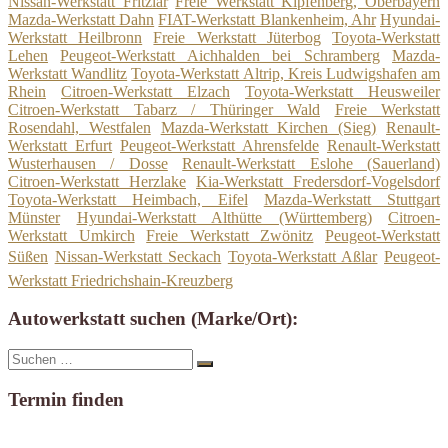
Nissan-Werkstatt Fritzlar
Freie Werkstatt Kipfenberg, Oberbayern
Mazda-Werkstatt Dahn
FIAT-Werkstatt Blankenheim, Ahr
Hyundai-
Werkstatt Heilbronn
Freie Werkstatt Jüterbog
Toyota-Werkstatt
Lehen
Peugeot-Werkstatt Aichhalden bei Schramberg
Mazda-
Werkstatt Wandlitz
Toyota-Werkstatt Altrip, Kreis Ludwigshafen am
Rhein
Citroen-Werkstatt Elzach
Toyota-Werkstatt Heusweiler
Citroen-Werkstatt Tabarz / Thüringer Wald
Freie Werkstatt
Rosendahl, Westfalen
Mazda-Werkstatt Kirchen (Sieg)
Renault-
Werkstatt Erfurt
Peugeot-Werkstatt Ahrensfelde
Renault-Werkstatt
Wusterhausen / Dosse
Renault-Werkstatt Eslohe (Sauerland)
Citroen-Werkstatt Herzlake
Kia-Werkstatt Fredersdorf-Vogelsdorf
Toyota-Werkstatt Heimbach, Eifel
Mazda-Werkstatt Stuttgart
Münster
Hyundai-Werkstatt Althütte (Württemberg)
Citroen-
Werkstatt Umkirch
Freie Werkstatt Zwönitz
Peugeot-Werkstatt
Süßen
Nissan-Werkstatt Seckach
Toyota-Werkstatt Aßlar
Peugeot-
Werkstatt Friedrichshain-Kreuzberg
Autowerkstatt suchen (Marke/Ort):
Suche
Suchen
nach:
Termin finden