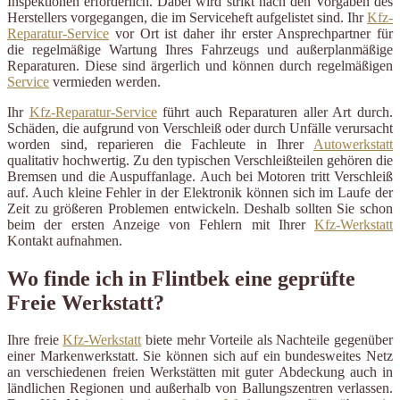
Inspektionen erforderlich. Dabei wird strikt nach den Vorgaben des
Herstellers vorgegangen, die im Serviceheft aufgelistet sind. Ihr
Kfz-
Reparatur-Service
vor Ort ist daher ihr erster Ansprechpartner für
die regelmäßige Wartung Ihres Fahrzeugs und außerplanmäßige
Reparaturen. Diese sind ärgerlich und können durch regelmäßigen
Service
vermieden werden.
Ihr
Kfz-Reparatur-Service
führt auch Reparaturen aller Art durch.
Schäden, die aufgrund von Verschleiß oder durch Unfälle verursacht
worden sind, reparieren die Fachleute in Ihrer
Autowerkstatt
qualitativ hochwertig. Zu den typischen Verschleißteilen gehören die
Bremsen und die Auspuffanlage. Auch bei Motoren tritt Verschleiß
auf. Auch kleine Fehler in der Elektronik können sich im Laufe der
Zeit zu größeren Problemen entwickeln. Deshalb sollten Sie schon
beim der ersten Anzeige von Fehlern mit Ihrer
Kfz-Werkstatt
Kontakt aufnahmen.
Wo finde ich in Flintbek eine geprüfte
Freie Werkstatt?
Ihre freie
Kfz-Werkstatt
biete mehr Vorteile als Nachteile gegenüber
einer Markenwerkstatt. Sie können sich auf ein bundesweites Netz
an verschiedenen freien Werkstätten mit guter Abdeckung auch in
ländlichen Regionen und außerhalb von Ballungszentren verlassen.