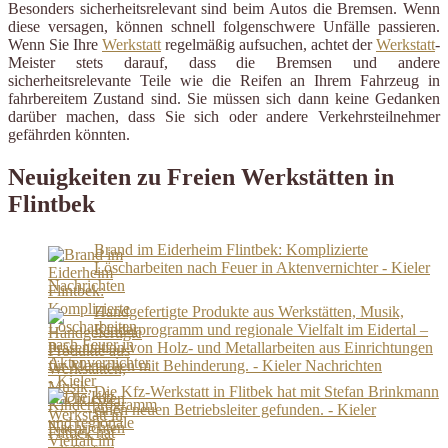
Besonders sicherheitsrelevant sind beim Autos die Bremsen. Wenn
diese versagen, können schnell folgenschwere Unfälle passieren.
Wenn Sie Ihre
Werkstatt
regelmäßig aufsuchen, achtet der
Werkstatt
-
Meister stets darauf, dass die Bremsen und andere
sicherheitsrelevante Teile wie die Reifen an Ihrem Fahrzeug in
fahrbereitem Zustand sind. Sie müssen sich dann keine Gedanken
darüber machen, dass Sie sich oder andere Verkehrsteilnehmer
gefährden könnten.
Neuigkeiten zu Freien Werkstätten in
Flintbek
Brand im Eiderheim Flintbek: Komplizierte
Löscharbeiten nach Feuer in Aktenvernichter - Kieler
Nachrichten
Handgefertigte Produkte aus Werkstätten, Musik,
Kinderprogramm und regionale Vielfalt im Eidertal –
Präsentation von Holz- und Metallarbeiten aus Einrichtungen
für Menschen mit Behinderung. - Kieler Nachrichten
Die Kfz-Werkstatt in Flitbek hat mit Stefan Brinkmann
einen neuen Betriebsleiter gefunden. - Kieler
Nachrichten