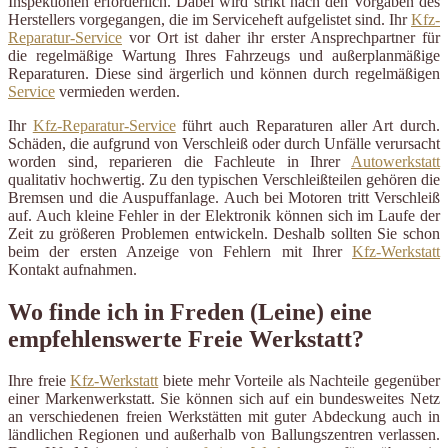
Inspektionen erforderlich. Dabei wird strikt nach den Vorgaben des
Herstellers vorgegangen, die im Serviceheft aufgelistet sind. Ihr
Kfz-
Reparatur-Service
vor Ort ist daher ihr erster Ansprechpartner für
die regelmäßige Wartung Ihres Fahrzeugs und außerplanmäßige
Reparaturen. Diese sind ärgerlich und können durch regelmäßigen
Service
vermieden werden.
Ihr
Kfz-Reparatur-Service
führt auch Reparaturen aller Art durch.
Schäden, die aufgrund von Verschleiß oder durch Unfälle verursacht
worden sind, reparieren die Fachleute in Ihrer
Autowerkstatt
qualitativ hochwertig. Zu den typischen Verschleißteilen gehören die
Bremsen und die Auspuffanlage. Auch bei Motoren tritt Verschleiß
auf. Auch kleine Fehler in der Elektronik können sich im Laufe der
Zeit zu größeren Problemen entwickeln. Deshalb sollten Sie schon
beim der ersten Anzeige von Fehlern mit Ihrer
Kfz-Werkstatt
Kontakt aufnahmen.
Wo finde ich in Freden (Leine) eine
empfehlenswerte Freie Werkstatt?
Ihre freie
Kfz-Werkstatt
biete mehr Vorteile als Nachteile gegenüber
einer Markenwerkstatt. Sie können sich auf ein bundesweites Netz
an verschiedenen freien Werkstätten mit guter Abdeckung auch in
ländlichen Regionen und außerhalb von Ballungszentren verlassen.