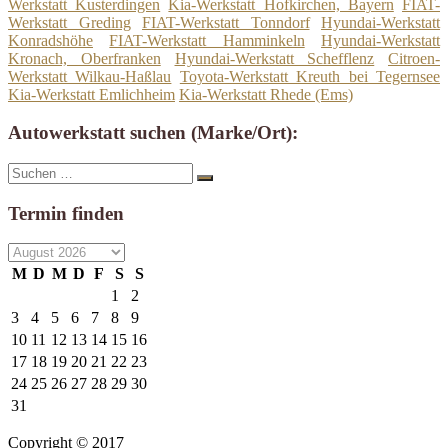
Werkstatt Kusterdingen
Kia-Werkstatt Hofkirchen, Bayern
FIAT-
Werkstatt Greding
FIAT-Werkstatt Tonndorf
Hyundai-Werkstatt
Konradshöhe
FIAT-Werkstatt Hamminkeln
Hyundai-Werkstatt
Kronach, Oberfranken
Hyundai-Werkstatt Schefflenz
Citroen-
Werkstatt Wilkau-Haßlau
Toyota-Werkstatt Kreuth bei Tegernsee
Kia-Werkstatt Emlichheim
Kia-Werkstatt Rhede (Ems)
Autowerkstatt suchen (Marke/Ort):
Suche
Suchen
nach:
Termin finden
M
D
M
D
F
S
S
1
2
3
4
5
6
7
8
9
10
11
12
13
14
15
16
17
18
19
20
21
22
23
24
25
26
27
28
29
30
31
Copyright © 2017