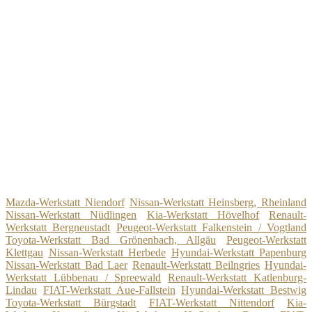
Mazda-Werkstatt Niendorf
Nissan-Werkstatt Heinsberg, Rheinland
Nissan-Werkstatt Nüdlingen
Kia-Werkstatt Hövelhof
Renault-
Werkstatt Bergneustadt
Peugeot-Werkstatt Falkenstein / Vogtland
Toyota-Werkstatt Bad Grönenbach, Allgäu
Peugeot-Werkstatt
Klettgau
Nissan-Werkstatt Herbede
Hyundai-Werkstatt Papenburg
Nissan-Werkstatt Bad Laer
Renault-Werkstatt Beilngries
Hyundai-
Werkstatt Lübbenau / Spreewald
Renault-Werkstatt Katlenburg-
Lindau
FIAT-Werkstatt Aue-Fallstein
Hyundai-Werkstatt Bestwig
Toyota-Werkstatt Bürgstadt
FIAT-Werkstatt Nittendorf
Kia-