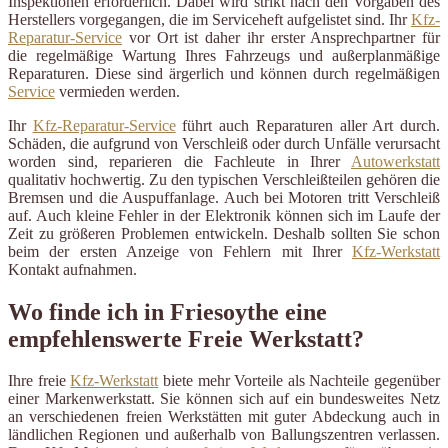
Inspektionen erforderlich. Dabei wird strikt nach den Vorgaben des
Herstellers vorgegangen, die im Serviceheft aufgelistet sind. Ihr
Kfz-
Reparatur-Service
vor Ort ist daher ihr erster Ansprechpartner für
die regelmäßige Wartung Ihres Fahrzeugs und außerplanmäßige
Reparaturen. Diese sind ärgerlich und können durch regelmäßigen
Service
vermieden werden.
Ihr
Kfz-Reparatur-Service
führt auch Reparaturen aller Art durch.
Schäden, die aufgrund von Verschleiß oder durch Unfälle verursacht
worden sind, reparieren die Fachleute in Ihrer
Autowerkstatt
qualitativ hochwertig. Zu den typischen Verschleißteilen gehören die
Bremsen und die Auspuffanlage. Auch bei Motoren tritt Verschleiß
auf. Auch kleine Fehler in der Elektronik können sich im Laufe der
Zeit zu größeren Problemen entwickeln. Deshalb sollten Sie schon
beim der ersten Anzeige von Fehlern mit Ihrer
Kfz-Werkstatt
Kontakt aufnahmen.
Wo finde ich in Friesoythe eine
empfehlenswerte Freie Werkstatt?
Ihre freie
Kfz-Werkstatt
biete mehr Vorteile als Nachteile gegenüber
einer Markenwerkstatt. Sie können sich auf ein bundesweites Netz
an verschiedenen freien Werkstätten mit guter Abdeckung auch in
ländlichen Regionen und außerhalb von Ballungszentren verlassen.