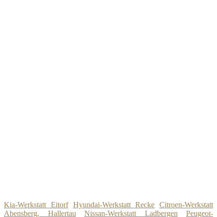
Kia-Werkstatt Eitorf
Hyundai-Werkstatt Recke
Citroen-Werkstatt
Abensberg, Hallertau
Nissan-Werkstatt Ladbergen
Peugeot-