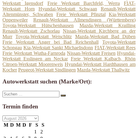
Werkstatt Igensdorf
Freie Werkstatt Barchfeld, Werra
FIAT-
Werkstatt Horn
Hyundai-Werkstatt Schwaan
Renault-Werkstatt
Altenmünster, Schwaben
Freie Werkstatt Pfinztal
Kia-Werkstatt
Oppenweiler
Renault-Werkstatt Allmendingen (Württemberg)
Toyota-Werkstatt Hütschenhausen
Mazda-Werkstatt Krailling
Renault-Werkstatt Zschorlau
Nissan-Werkstatt Kirchberg an der
Murr
Toyota-Werkstatt Weischlitz
Mazda-Werkstatt Bad Düben
Freie Werkstatt Anger bei Bad Reichenhall
Toyota-Werkstatt
Schongau
Kia-Werkstatt Sankt Michaelisdonn
FIAT-Werkstatt Rees
Freie Werkstatt Wutha-Farnroda
Nissan-Werkstatt Freisen
Hyundai-
Werkstatt Esslingen am Neckar
Freie Werkstatt Kalbach, Rhön
Citroen-Werkstatt Moorenweis
Hyundai-Werkstatt Hardthausen am
Kocher
Peugeot-Werkstatt Sindlingen
Mazda-Werkstatt Thallwitz
Autowerkstatt suchen (Marke/Ort):
Suche
Suchen
nach:
Termin finden
M
D
M
D
F
S
S
1
2