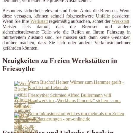
bemühen, vermeiden Sie größere Ausfallzeiten.
Besonders sicherheitsrelevant sind beim Autos die Bremsen. Wenn
diese versagen, können schnell folgenschwere Unfälle passieren.
Wenn Sie Ihre
Werkstatt
regelmäßig aufsuchen, achtet der
Werkstatt
-
Meister stets darauf, dass die Bremsen und andere
sicherheitsrelevante Teile wie die Reifen an Ihrem Fahrzeug in
fahrbereitem Zustand sind. Sie müssen sich dann keine Gedanken
darüber machen, dass Sie sich oder andere Verkehrsteilnehmer
gefährden könnten.
Neuigkeiten zu Freien Werkstätten in
Friesoythe
Wenn Bischof Heiner Wilmer zum Hammer greift -
Kirche-und-Leben.de
Friesoyther Schmied Alfred Bullermann will
Handwerk im „Werkhaus Pancratz“ sichern - om-
online.de
Beim Inklusionslauf geht es um mehr als um Zeiten
und Platzierungen - om-online.de
Extra-Service und Urlaubs-Check in