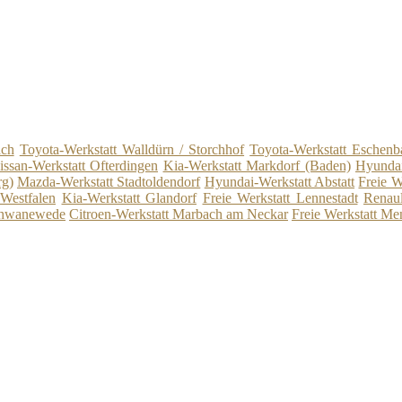
ach
Toyota-Werkstatt Walldürn / Storchhof
Toyota-Werkstatt Eschenb
issan-Werkstatt Ofterdingen
Kia-Werkstatt Markdorf (Baden)
Hyundai
rg)
Mazda-Werkstatt Stadtoldendorf
Hyundai-Werkstatt Abstatt
Freie W
 Westfalen
Kia-Werkstatt Glandorf
Freie Werkstatt Lennestadt
Renaul
Schwanewede
Citroen-Werkstatt Marbach am Neckar
Freie Werkstatt M