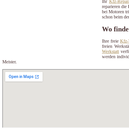
Ihr
Kfz-Repara
reparieren die 
bei Motoren tr
schon beim der
Wo finde
Ihre freie
Kfz-
freien Werkst
Werkstatt
verfü
werden individ
Meister.