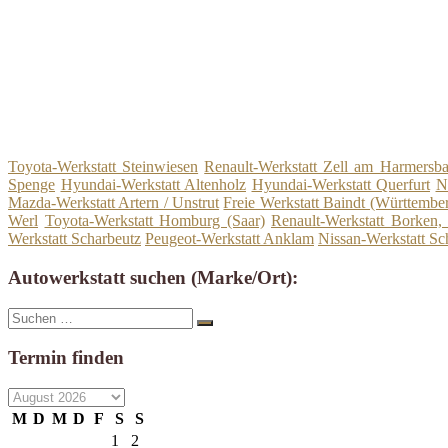
Toyota-Werkstatt Steinwiesen
Renault-Werkstatt Zell am Harmersb
Spenge
Hyundai-Werkstatt Altenholz
Hyundai-Werkstatt Querfurt
N
Mazda-Werkstatt Artern / Unstrut
Freie Werkstatt Baindt (Württembe
Werl
Toyota-Werkstatt Homburg (Saar)
Renault-Werkstatt Borken,
Werkstatt Scharbeutz
Peugeot-Werkstatt Anklam
Nissan-Werkstatt 
Autowerkstatt suchen (Marke/Ort):
Suche
Suchen
nach:
Termin finden
M
D
M
D
F
S
S
1
2