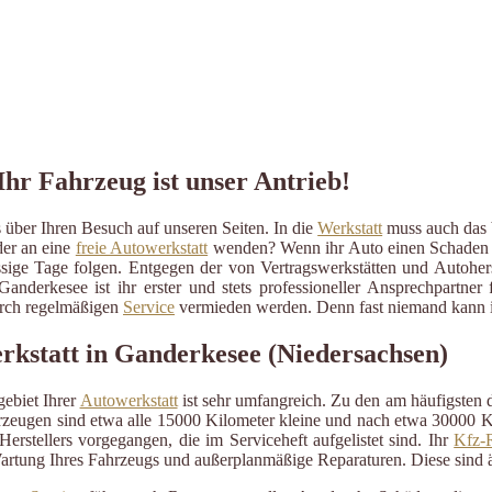
Ihr Fahrzeug ist unser Antrieb!
über Ihren Besuch auf unseren Seiten. In die
Werkstatt
muss auch das b
der an eine
freie Autowerkstatt
wenden? Wenn ihr Auto einen Schaden erli
ressige Tage folgen. Entgegen der von Vertragswerkstätten und Autohe
anderkesee ist ihr erster und stets professioneller Ansprechpartne
durch regelmäßigen
Service
vermieden werden. Denn fast niemand kann im
erkstatt in Ganderkesee (Niedersachsen)
ebiet Ihrer
Autowerkstatt
ist sehr umfangreich. Zu den am häufigsten
eugen sind etwa alle 15000 Kilometer kleine und nach etwa 30000 Kil
erstellers vorgegangen, die im Serviceheft aufgelistet sind. Ihr
Kfz-R
artung Ihres Fahrzeugs und außerplanmäßige Reparaturen. Diese sind 