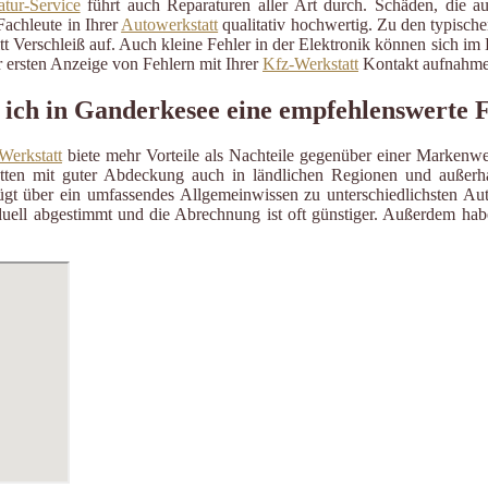
tur-Service
führt auch Reparaturen aller Art durch. Schäden, die a
Fachleute in Ihrer
Autowerkstatt
qualitativ hochwertig. Zu den typisch
itt Verschleiß auf. Auch kleine Fehler in der Elektronik können sich i
 ersten Anzeige von Fehlern mit Ihrer
Kfz-Werkstatt
Kontakt aufnahme
 ich in Ganderkesee eine empfehlenswerte 
Werkstatt
biete mehr Vorteile als Nachteile gegenüber einer Markenwe
ätten mit guter Abdeckung auch in ländlichen Regionen und außerh
gt über ein umfassendes Allgemeinwissen zu unterschiedlichsten Aut
uell abgestimmt und die Abrechnung ist oft günstiger. Außerdem habe