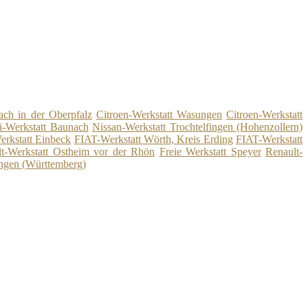
ach in der Oberpfalz
Citroen-Werkstatt Wasungen
Citroen-Werkstatt
-Werkstatt Baunach
Nissan-Werkstatt Trochtelfingen (Hohenzollern)
erkstatt Einbeck
FIAT-Werkstatt Wörth, Kreis Erding
FIAT-Werkstatt
t-Werkstatt Ostheim vor der Rhön
Freie Werkstatt Speyer
Renault-
engen (Württemberg)