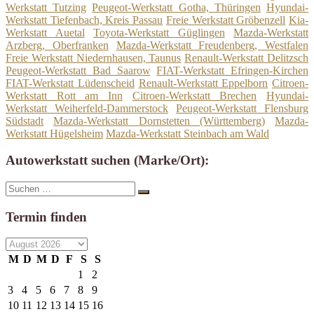
Werkstatt Tutzing
Peugeot-Werkstatt Gotha, Thüringen
Hyundai-
Werkstatt Tiefenbach, Kreis Passau
Freie Werkstatt Gröbenzell
Kia-
Werkstatt Auetal
Toyota-Werkstatt Güglingen
Mazda-Werkstatt
Arzberg, Oberfranken
Mazda-Werkstatt Freudenberg, Westfalen
Freie Werkstatt Niedernhausen, Taunus
Renault-Werkstatt Delitzsch
Peugeot-Werkstatt Bad Saarow
FIAT-Werkstatt Efringen-Kirchen
FIAT-Werkstatt Lüdenscheid
Renault-Werkstatt Eppelborn
Citroen-
Werkstatt Rott am Inn
Citroen-Werkstatt Brechen
Hyundai-
Werkstatt Weiherfeld-Dammerstock
Peugeot-Werkstatt Flensburg
Südstadt
Mazda-Werkstatt Dornstetten (Württemberg)
Mazda-
Werkstatt Hügelsheim
Mazda-Werkstatt Steinbach am Wald
Autowerkstatt suchen (Marke/Ort):
Suche
Suchen
nach:
Termin finden
M
D
M
D
F
S
S
1
2
3
4
5
6
7
8
9
10
11
12
13
14
15
16