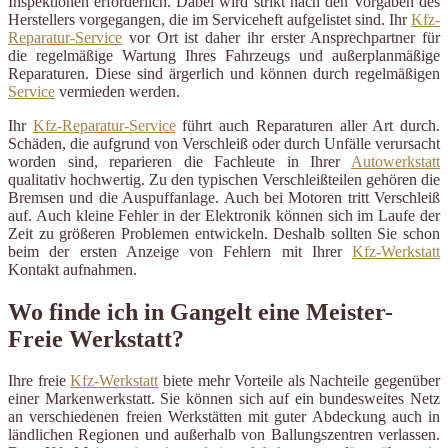
Inspektionen erforderlich. Dabei wird strikt nach den Vorgaben des
Herstellers vorgegangen, die im Serviceheft aufgelistet sind. Ihr
Kfz-
Reparatur-Service
vor Ort ist daher ihr erster Ansprechpartner für
die regelmäßige Wartung Ihres Fahrzeugs und außerplanmäßige
Reparaturen. Diese sind ärgerlich und können durch regelmäßigen
Service
vermieden werden.
Ihr
Kfz-Reparatur-Service
führt auch Reparaturen aller Art durch.
Schäden, die aufgrund von Verschleiß oder durch Unfälle verursacht
worden sind, reparieren die Fachleute in Ihrer
Autowerkstatt
qualitativ hochwertig. Zu den typischen Verschleißteilen gehören die
Bremsen und die Auspuffanlage. Auch bei Motoren tritt Verschleiß
auf. Auch kleine Fehler in der Elektronik können sich im Laufe der
Zeit zu größeren Problemen entwickeln. Deshalb sollten Sie schon
beim der ersten Anzeige von Fehlern mit Ihrer
Kfz-Werkstatt
Kontakt aufnahmen.
Wo finde ich in Gangelt eine Meister-
Freie Werkstatt?
Ihre freie
Kfz-Werkstatt
biete mehr Vorteile als Nachteile gegenüber
einer Markenwerkstatt. Sie können sich auf ein bundesweites Netz
an verschiedenen freien Werkstätten mit guter Abdeckung auch in
ländlichen Regionen und außerhalb von Ballungszentren verlassen.