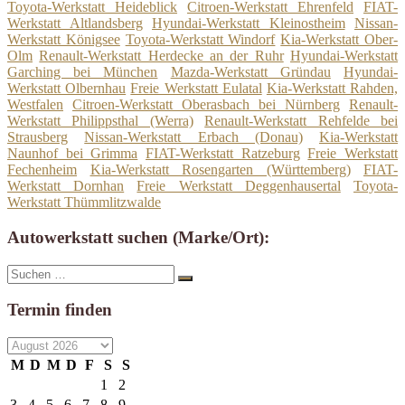
Toyota-Werkstatt Heideblick
Citroen-Werkstatt Ehrenfeld
FIAT-
Werkstatt Altlandsberg
Hyundai-Werkstatt Kleinostheim
Nissan-
Werkstatt Königsee
Toyota-Werkstatt Windorf
Kia-Werkstatt Ober-
Olm
Renault-Werkstatt Herdecke an der Ruhr
Hyundai-Werkstatt
Garching bei München
Mazda-Werkstatt Gründau
Hyundai-
Werkstatt Olbernhau
Freie Werkstatt Eulatal
Kia-Werkstatt Rahden,
Westfalen
Citroen-Werkstatt Oberasbach bei Nürnberg
Renault-
Werkstatt Philippsthal (Werra)
Renault-Werkstatt Rehfelde bei
Strausberg
Nissan-Werkstatt Erbach (Donau)
Kia-Werkstatt
Naunhof bei Grimma
FIAT-Werkstatt Ratzeburg
Freie Werkstatt
Fechenheim
Kia-Werkstatt Rosengarten (Württemberg)
FIAT-
Werkstatt Dornhan
Freie Werkstatt Deggenhausertal
Toyota-
Werkstatt Thümmlitzwalde
Autowerkstatt suchen (Marke/Ort):
Suche
Suchen
nach:
Termin finden
M
D
M
D
F
S
S
1
2
3
4
5
6
7
8
9