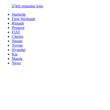
Zurück
zum
Startseite
Inhalt
Kfz-
Bester
Freie Werkstatt
Reparatur-
Service
Renault
Service.com
für
Peugeot
Ihr
FIAT
Fahrzeug
Citroën
Nissan
Toyota
Hyundai
Kia
Mazda
News