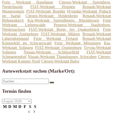
Freie Werkstatt Haselünne
Citroen-Werkstatt Spremberg,
Niederlausitz
FIAT-Werkstatt Hopsten
Renault-Werkstatt
Muggensturm
FIAT-Werkstatt Bomlitz
Hyundai-Werkstatt Pullach
im Isartal
Citroen-Werkstatt Heidenheim
Renault-Werkstatt
Böhmenkirch
Kia-Werkstatt Sprendlingen, Rheinhessen
Freie
Werkstatt Liebenwalde
Peugeot-Werkstatt Staufenberg,
Niedersachsen
FIAT-Werkstatt Berge bei Quakenbrück
Freie
Werkstatt Amöneburg
FIAT-Werkstatt Mülsen
Renault-Werkstatt
Lütgendortmund
Freie Werkstatt Freiamt
Renault-Werkstatt
Königsfeld im Schwarzwald
Freie Werkstatt Mössingen
Kia-
Werkstatt Solingen
FIAT-Werkstatt Oranienburg
Toyota-Werkstatt
Solingen
Nissan-Werkstatt Schlüsselfeld
FIAT-Werkstatt
Schmargendorf
Nissan-Werkstatt Thannhausen, Schwaben
Citroen-
Werkstatt Knieper Nord
Citroen-Werkstatt Balve
Autowerkstatt suchen (Marke/Ort):
Suche
Suchen
nach:
Termin finden
M
D
M
D
F
S
S
1
2