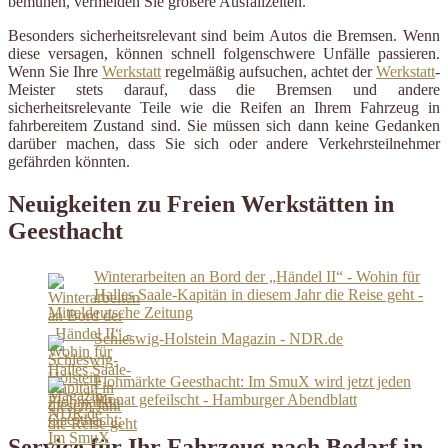
bemühen, vermeiden Sie größere Ausfallzeiten.
Besonders sicherheitsrelevant sind beim Autos die Bremsen. Wenn
diese versagen, können schnell folgenschwere Unfälle passieren.
Wenn Sie Ihre
Werkstatt
regelmäßig aufsuchen, achtet der
Werkstatt
-
Meister stets darauf, dass die Bremsen und andere
sicherheitsrelevante Teile wie die Reifen an Ihrem Fahrzeug in
fahrbereitem Zustand sind. Sie müssen sich dann keine Gedanken
darüber machen, dass Sie sich oder andere Verkehrsteilnehmer
gefährden könnten.
Neuigkeiten zu Freien Werkstätten in
Geesthacht
Winterarbeiten an Bord der „Händel II“ - Wohin für
Halles Saale-Kapitän in diesem Jahr die Reise geht -
Mitteldeutsche Zeitung
Schleswig-Holstein Magazin - NDR.de
Flohmärkte Geesthacht: Im SmuX wird jetzt jeden
Monat gefeilscht - Hamburger Abendblatt
Service für Ihr Fahrzeug nach Bedarf in