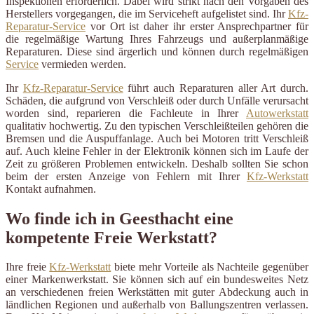
Inspektionen erforderlich. Dabei wird strikt nach den Vorgaben des
Herstellers vorgegangen, die im Serviceheft aufgelistet sind. Ihr
Kfz-
Reparatur-Service
vor Ort ist daher ihr erster Ansprechpartner für
die regelmäßige Wartung Ihres Fahrzeugs und außerplanmäßige
Reparaturen. Diese sind ärgerlich und können durch regelmäßigen
Service
vermieden werden.
Ihr
Kfz-Reparatur-Service
führt auch Reparaturen aller Art durch.
Schäden, die aufgrund von Verschleiß oder durch Unfälle verursacht
worden sind, reparieren die Fachleute in Ihrer
Autowerkstatt
qualitativ hochwertig. Zu den typischen Verschleißteilen gehören die
Bremsen und die Auspuffanlage. Auch bei Motoren tritt Verschleiß
auf. Auch kleine Fehler in der Elektronik können sich im Laufe der
Zeit zu größeren Problemen entwickeln. Deshalb sollten Sie schon
beim der ersten Anzeige von Fehlern mit Ihrer
Kfz-Werkstatt
Kontakt aufnahmen.
Wo finde ich in Geesthacht eine
kompetente Freie Werkstatt?
Ihre freie
Kfz-Werkstatt
biete mehr Vorteile als Nachteile gegenüber
einer Markenwerkstatt. Sie können sich auf ein bundesweites Netz
an verschiedenen freien Werkstätten mit guter Abdeckung auch in
ländlichen Regionen und außerhalb von Ballungszentren verlassen.