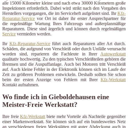
alle 15000 Kilometer kleine und nach etwa 30000 Kilometern große
Inspektionen erforderlich. Dabei wird strikt nach den Vorgaben des
Herstellers vorgegangen, die im Serviceheft aufgelistet sind. Ihr
Kfz-
Reparatur-Service
vor Ort ist daher ihr erster Ansprechpartner für
die regelmäßige Wartung Ihres Fahrzeugs und außerplanmäßige
Reparaturen. Diese sind ärgerlich und können durch regelmäßigen
Service
vermieden werden.
Ihr
Kfz-Reparatur-Service
führt auch Reparaturen aller Art durch.
Schäden, die aufgrund von Verschleiß oder durch Unfälle verursacht
worden sind, reparieren die Fachleute in Ihrer
Autowerkstatt
qualitativ hochwertig. Zu den typischen Verschleißteilen gehören die
Bremsen und die Auspuffanlage. Auch bei Motoren tritt Verschleiß
auf. Auch kleine Fehler in der Elektronik können sich im Laufe der
Zeit zu größeren Problemen entwickeln. Deshalb sollten Sie schon
beim der ersten Anzeige von Fehlern mit Ihrer
Kfz-Werkstatt
Kontakt aufnahmen.
Wo finde ich in Gieboldehausen eine
Meister-Freie Werkstatt?
Ihre freie
Kfz-Werkstatt
biete mehr Vorteile als Nachteile gegenüber
einer Markenwerkstatt. Sie können sich auf ein bundesweites Netz
an verschiedenen freien Werkstätten mit guter Abdeckung auch in