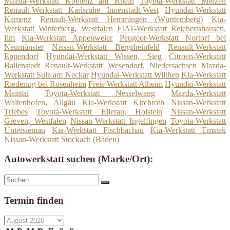
Mazda-Werkstatt Koblenz am Rhein
Toyota-Werkstatt Merzen
Renault-Werkstatt Karlsruhe Innenstadt-West
Hyundai-Werkstatt
Kamenz
Renault-Werkstatt Hemmingen (Württemberg)
Kia-
Werkstatt Winterberg, Westfalen
FIAT-Werkstatt Reichertshausen,
Ilm
Kia-Werkstatt Appenweier
Peugeot-Werkstatt Nortorf bei
Neumünster
Nissan-Werkstatt Bergrheinfeld
Renault-Werkstatt
Eppendorf
Hyundai-Werkstatt Wissen, Sieg
Citroen-Werkstatt
Ballenstedt
Renault-Werkstatt Wesendorf, Niedersachsen
Mazda-
Werkstatt Sulz am Neckar
Hyundai-Werkstatt Wilthen
Kia-Werkstatt
Riedering bei Rosenheim
Freie Werkstatt Alheim
Hyundai-Werkstatt
Maintal
Toyota-Werkstatt Nesselwang
Mazda-Werkstatt
Waltenhofen, Allgäu
Kia-Werkstatt Kirchroth
Nissan-Werkstatt
Triebes
Toyota-Werkstatt Ellerau, Holstein
Nissan-Werkstatt
Greven, Westfalen
Nissan-Werkstatt Ingelfingen
Toyota-Werkstatt
Untersiemau
Kia-Werkstatt Fischbachau
Kia-Werkstatt Emstek
Nissan-Werkstatt Stockach (Baden)
Autowerkstatt suchen (Marke/Ort):
Suche
Suchen
nach:
Termin finden