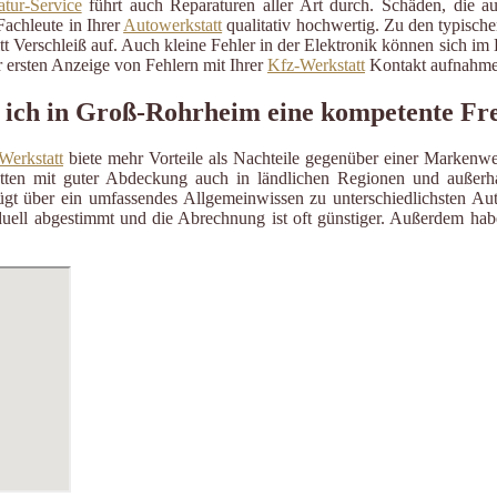
tur-Service
führt auch Reparaturen aller Art durch. Schäden, die a
Fachleute in Ihrer
Autowerkstatt
qualitativ hochwertig. Zu den typisch
itt Verschleiß auf. Auch kleine Fehler in der Elektronik können sich i
 ersten Anzeige von Fehlern mit Ihrer
Kfz-Werkstatt
Kontakt aufnahme
 ich in Groß-Rohrheim eine kompetente Fre
Werkstatt
biete mehr Vorteile als Nachteile gegenüber einer Markenwe
ätten mit guter Abdeckung auch in ländlichen Regionen und außerh
gt über ein umfassendes Allgemeinwissen zu unterschiedlichsten Aut
uell abgestimmt und die Abrechnung ist oft günstiger. Außerdem habe