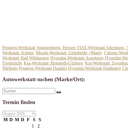
Peugeot-Werkstatt Spangenberg, Hessen
FIAT-Werkstatt Altenburg, 
Werkstatt Kürten
Mazda-Werkstatt Grünheide (Mark)
Citroen-Wer
Werkstatt Bad Wildungen
Hyundai-Werkstatt Augsburg
Hyundai-Wer
Freigericht
Kia-Werkstatt Henstedt-Ulzburg
Kia-Werkstatt Zwenka
Nieheim
Peugeot-Werkstatt Daaden
Hyundai-Werkstatt Hattingen
Cit
Autowerkstatt suchen (Marke/Ort):
Suche
Suchen
nach:
Termin finden
M
D
M
D
F
S
S
1
2