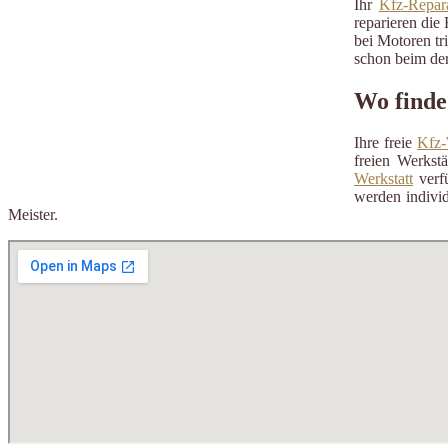
Ihr
Kfz-Repara
reparieren die 
bei Motoren tr
schon beim der
Wo finde
Ihre freie
Kfz-
freien Werkst
Werkstatt
verfü
werden individ
Meister.