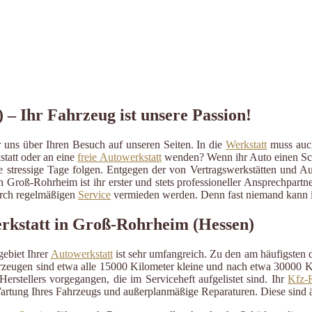
– Ihr Fahrzeug ist unsere Passion!
uns über Ihren Besuch auf unseren Seiten. In die
Werkstatt
muss auch
statt oder an eine
freie Autowerkstatt
wenden? Wenn ihr Auto einen Schad
ige stressige Tage folgen. Entgegen der von Vertragswerkstätten und A
n Groß-Rohrheim ist ihr erster und stets professioneller Ansprechpar
durch regelmäßigen
Service
vermieden werden. Denn fast niemand kann im
erkstatt in Groß-Rohrheim (Hessen)
ebiet Ihrer
Autowerkstatt
ist sehr umfangreich. Zu den am häufigsten
eugen sind etwa alle 15000 Kilometer kleine und nach etwa 30000 Kil
erstellers vorgegangen, die im Serviceheft aufgelistet sind. Ihr
Kfz-R
artung Ihres Fahrzeugs und außerplanmäßige Reparaturen. Diese sind 