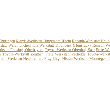
Thüringen
Mazda-Werkstatt Bingen am Rhein
Renault-Werkstatt Neun
kstatt Waldmünchen
Kia-Werkstatt Kirchberg (Hunsrück)
Renault-We
kstatt Freising, Oberbayern
Toyota-Werkstatt Oberthal, Saar
Freie We
u
Toyota-Werkstatt Zeuthen
Freie Werkstatt Vechelde
Toyota-Werkst
roen-Werkstatt Neukirchen / Erzgebirge
Nissan-Werkstatt Moorrege be