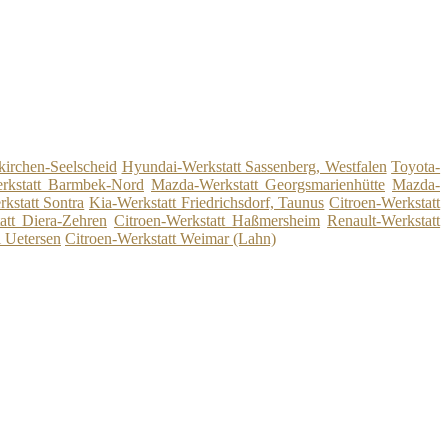
kirchen-Seelscheid
Hyundai-Werkstatt Sassenberg, Westfalen
Toyota-
rkstatt Barmbek-Nord
Mazda-Werkstatt Georgsmarienhütte
Mazda-
rkstatt Sontra
Kia-Werkstatt Friedrichsdorf, Taunus
Citroen-Werkstatt
att Diera-Zehren
Citroen-Werkstatt Haßmersheim
Renault-Werkstatt
i Uetersen
Citroen-Werkstatt Weimar (Lahn)