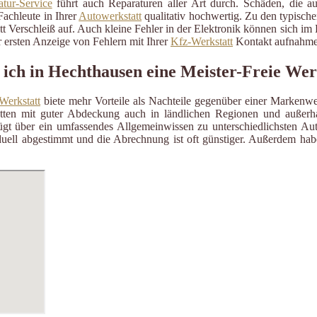
tur-Service
führt auch Reparaturen aller Art durch. Schäden, die a
Fachleute in Ihrer
Autowerkstatt
qualitativ hochwertig. Zu den typisch
itt Verschleiß auf. Auch kleine Fehler in der Elektronik können sich i
 ersten Anzeige von Fehlern mit Ihrer
Kfz-Werkstatt
Kontakt aufnahme
 ich in Hechthausen eine Meister-Freie Wer
Werkstatt
biete mehr Vorteile als Nachteile gegenüber einer Markenwe
ätten mit guter Abdeckung auch in ländlichen Regionen und außerh
gt über ein umfassendes Allgemeinwissen zu unterschiedlichsten Aut
uell abgestimmt und die Abrechnung ist oft günstiger. Außerdem habe