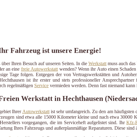
Ihr Fahrzeug ist unsere Energie!
über Ihren Besuch auf unseren Seiten. In die
Werkstatt
muss auch das b
der an eine
freie Autowerkstatt
wenden? Wenn ihr Auto einen Schaden erli
ressige Tage folgen. Entgegen der von Vertragswerkstätten und Autohe
echthausen ist ihr erster und stets professioneller Ansprechpartne
durch regelmäßigen
Service
vermieden werden. Denn fast niemand kann im
Freien Werkstatt in Hechthausen (Niedersa
ebiet Ihrer
Autowerkstatt
ist sehr umfangreich. Zu den am häufigsten
eugen sind etwa alle 15000 Kilometer kleine und nach etwa 30000 Kil
erstellers vorgegangen, die im Serviceheft aufgelistet sind. Ihr
Kfz-R
artung Ihres Fahrzeugs und außerplanmäßige Reparaturen. Diese sind 