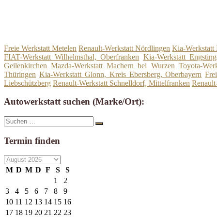
Freie Werkstatt Metelen
Renault-Werkstatt Nördlingen
Kia-Werkstatt 
FIAT-Werkstatt Wilhelmsthal, Oberfranken
Kia-Werkstatt Engsting
Geilenkirchen
Mazda-Werkstatt Machern bei Wurzen
Toyota-Werk
Thüringen
Kia-Werkstatt Glonn, Kreis Ebersberg, Oberbayern
Fre
Liebschützberg
Renault-Werkstatt Schnelldorf, Mittelfranken
Renault
Autowerkstatt suchen (Marke/Ort):
Suche
Suchen
nach:
Termin finden
M
D
M
D
F
S
S
1
2
3
4
5
6
7
8
9
10
11
12
13
14
15
16
17
18
19
20
21
22
23