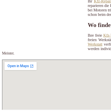
Ihr
Kfz-Repara
reparieren die 
bei Motoren tr
schon beim der
Wo finde
Ihre freie
Kfz-
freien Werkst
Werkstatt
verfü
werden individ
Meister.