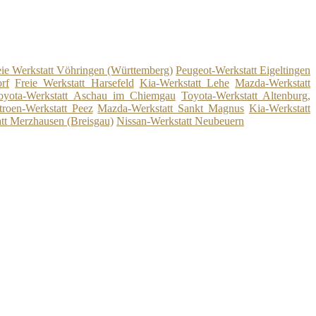
eie Werkstatt Vöhringen (Württemberg)
Peugeot-Werkstatt Eigeltingen
rf
Freie Werkstatt Harsefeld
Kia-Werkstatt Lehe
Mazda-Werkstatt
oyota-Werkstatt Aschau im Chiemgau
Toyota-Werkstatt Altenburg,
troen-Werkstatt Peez
Mazda-Werkstatt Sankt Magnus
Kia-Werkstatt
tt Merzhausen (Breisgau)
Nissan-Werkstatt Neubeuern