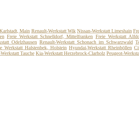
Karlstadt, Main
Renault-Werkstatt Wik
Nissan-Werkstatt Limeshain
Fr
en
Freie Werkstatt Schnelldorf, Mittelfranken
Freie Werkstatt Alfdo
statt Odelzhausen
Renault-Werkstatt Schonach im Schwarzwald
T
ie Werkstatt Halstenbek, Holstein
Hyundai-Werkstatt Rheinböllen
Ci
-Werkstatt Tauche
Kia-Werkstatt Herzebrock-Clarholz
Peugeot-Werksta