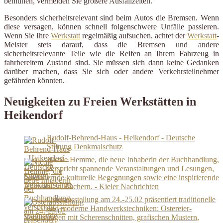
bemühen, vermeiden Sie größere Ausfallzeiten.
Besonders sicherheitsrelevant sind beim Autos die Bremsen. Wenn
diese versagen, können schnell folgenschwere Unfälle passieren.
Wenn Sie Ihre
Werkstatt
regelmäßig aufsuchen, achtet der
Werkstatt
-
Meister stets darauf, dass die Bremsen und andere
sicherheitsrelevante Teile wie die Reifen an Ihrem Fahrzeug in
fahrbereitem Zustand sind. Sie müssen sich dann keine Gedanken
darüber machen, dass Sie sich oder andere Verkehrsteilnehmer
gefährden könnten.
Neuigkeiten zu Freien Werkstätten in
Heikendorf
Rudolf-Behrend-Haus - Heikendorf - Deutsche
Stiftung Denkmalschutz
Nicole Hemme, die neue Inhaberin der Buchhandlung,
verspricht spannende Veranstaltungen und Lesungen,
bereichernde kulturelle Begegnungen sowie eine inspirierende
Auswahl an Büchern. - Kieler Nachrichten
Osterausstellung am 24.-25.02 präsentiert traditionelle
und moderne Handwerkstechniken: Ostereier-
Verzierungen mit Scherenschnitten, grafischen Mustern,