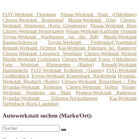
FIAT-Werkstatt Flensburg
Nissan-Werkstatt Hude (Oldenburg)
Citroen-Werkstatt Regenstauf
Mazda-Werkstatt Döse
Citroen-
Werkstatt Heiningen (Kreis Göppingen)
Nissan-Werkstatt Rees
Citroen-Werkstatt Hoppegarten
Nissan-Werkstatt Karlsruhe Oststadt
Toyota-Werkstatt Warthausen (an der Riß)
Mazda-Werkstatt
Baumschulenweg
Toyota-Werkstatt Fredersdorf-Vogelsdorf
Renault-Werkstatt Ochtrup
Kia-Werkstatt Pattensen bei Hannover
Citroen-Werkstatt Lengerich, Westfalen
Citroen-Werkstatt Weilrod
Mazda-Werkstatt Grötzingen
Citroen-Werkstatt Essen (Oldenburg)
Freie Werkstatt Rheinstetten (Baden)
Renault-Werkstatt
Hamminkeln
FIAT-Werkstatt Kelkheim (Taunus)
FIAT-Werkstatt
Großheubach
Toyota-Werkstatt Kranenburg, Niederrhein
Hyundai-
Werkstatt Mosbach (Baden)
Citroen-Werkstatt Boizenburg / Elbe
Hyundai-Werkstatt Reilingen
Citroen-Werkstatt Helbra
Nissan-
Werkstatt Wertheim am Main
Peugeot-Werkstatt Rathenow
Hyundai-Werkstatt Edingen-Neckarhausen
Kia-Werkstatt
Tiefenbach (Kreis Landshut)
Autowerkstatt suchen (Marke/Ort):
Suche
Suchen
nach: