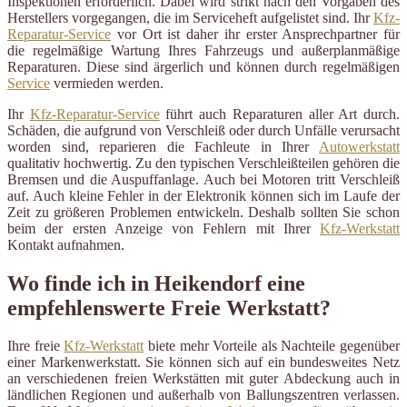
Inspektionen erforderlich. Dabei wird strikt nach den Vorgaben des
Herstellers vorgegangen, die im Serviceheft aufgelistet sind. Ihr
Kfz-
Reparatur-Service
vor Ort ist daher ihr erster Ansprechpartner für
die regelmäßige Wartung Ihres Fahrzeugs und außerplanmäßige
Reparaturen. Diese sind ärgerlich und können durch regelmäßigen
Service
vermieden werden.
Ihr
Kfz-Reparatur-Service
führt auch Reparaturen aller Art durch.
Schäden, die aufgrund von Verschleiß oder durch Unfälle verursacht
worden sind, reparieren die Fachleute in Ihrer
Autowerkstatt
qualitativ hochwertig. Zu den typischen Verschleißteilen gehören die
Bremsen und die Auspuffanlage. Auch bei Motoren tritt Verschleiß
auf. Auch kleine Fehler in der Elektronik können sich im Laufe der
Zeit zu größeren Problemen entwickeln. Deshalb sollten Sie schon
beim der ersten Anzeige von Fehlern mit Ihrer
Kfz-Werkstatt
Kontakt aufnahmen.
Wo finde ich in Heikendorf eine
empfehlenswerte Freie Werkstatt?
Ihre freie
Kfz-Werkstatt
biete mehr Vorteile als Nachteile gegenüber
einer Markenwerkstatt. Sie können sich auf ein bundesweites Netz
an verschiedenen freien Werkstätten mit guter Abdeckung auch in
ländlichen Regionen und außerhalb von Ballungszentren verlassen.