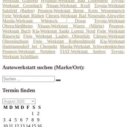
Werkstatt Grabfeld
Hyundai-Werkstatt Bad Lobenstein
Toyota-
Werkstatt Gernsbach
Nissan-Werkstatt Kruft
Toyota-Werkstatt
Sulzfeld (Baden)
Peugeot-Werkstatt Berne, Kreis Wesermarsch
Freie Werkstatt Rüthen
Citroen-Werkstatt Bad Neuenahr-Ahrweiler
Mazda-Werkstatt Wittstock / Dosse
Toyota-Werkstatt
Oberschleißheim
Nissan-Werkstatt Waren (Müritz)
Peugeot-
Werkstatt Buch
Kia-Werkstatt Sankt Lorenz Nord
Freie Werkstatt
Blasewitz
Freie Werkstatt Laaber, Oberpfalz
Citroen-Werkstatt
Obergünzburg
Freie Werkstatt Rothenditmold
Kia-Werkstatt
Hartmannsdorf bei Chemnitz
Mazda-Werkstatt Schweitenkirchen
Peugeot-Werkstatt Netphen
FIAT-Werkstatt Seelow
Toyota-
Werkstatt Schäftlarn
Autowerkstatt suchen (Marke/Ort):
Suche
Suchen
nach:
Termin finden
M
D
M
D
F
S
S
1
2
3
4
5
6
7
8
9
10
11
12
13
14
15
16