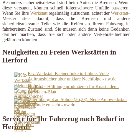
Besonders sicherheitsrelevant sind beim Autos die Bremsen. Wenn
diese versagen, können schnell folgenschwere Unfälle passieren.
Wenn Sie Ihre
Werkstatt
regelmäßig aufsuchen, achtet der
Werkstatt
-
Meister stets darauf, dass die Bremsen und andere
sicherheitsrelevante Teile wie die Reifen an Ihrem Fahrzeug in
fahrbereitem Zustand sind. Sie müssen sich dann keine Gedanken
darüber machen, dass Sie sich oder andere Verkehrsteilnehmer
gefährden könnten.
Neuigkeiten zu Freien Werkstätten in
Herford
Kfz-Werkstatt Kleinedöpke in Löhne: Volle
Auftragsbücher aber unklare Nachfolge - nw.de
Herforder Häftlinge produzieren für Knastladen -
Westfalen-Blatt
Vater übergibt an Söhne (26,23): Neue Autowerkstatt
in Bünde entsteht - nw.de
Service für Ihr Fahrzeug nach Bedarf in
Herford