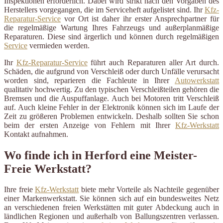
Inspektionen erforderlich. Dabei wird strikt nach den Vorgaben des
Herstellers vorgegangen, die im Serviceheft aufgelistet sind. Ihr
Kfz-
Reparatur-Service
vor Ort ist daher ihr erster Ansprechpartner für
die regelmäßige Wartung Ihres Fahrzeugs und außerplanmäßige
Reparaturen. Diese sind ärgerlich und können durch regelmäßigen
Service
vermieden werden.
Ihr
Kfz-Reparatur-Service
führt auch Reparaturen aller Art durch.
Schäden, die aufgrund von Verschleiß oder durch Unfälle verursacht
worden sind, reparieren die Fachleute in Ihrer
Autowerkstatt
qualitativ hochwertig. Zu den typischen Verschleißteilen gehören die
Bremsen und die Auspuffanlage. Auch bei Motoren tritt Verschleiß
auf. Auch kleine Fehler in der Elektronik können sich im Laufe der
Zeit zu größeren Problemen entwickeln. Deshalb sollten Sie schon
beim der ersten Anzeige von Fehlern mit Ihrer
Kfz-Werkstatt
Kontakt aufnahmen.
Wo finde ich in Herford eine Meister-
Freie Werkstatt?
Ihre freie
Kfz-Werkstatt
biete mehr Vorteile als Nachteile gegenüber
einer Markenwerkstatt. Sie können sich auf ein bundesweites Netz
an verschiedenen freien Werkstätten mit guter Abdeckung auch in
ländlichen Regionen und außerhalb von Ballungszentren verlassen.