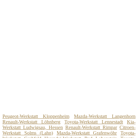
Peugeot-Werkstatt Kloppenheim
Mazda-Werkstatt Langenhorn
Renault-Werkstatt Löhnberg
Toyota-Werkstatt Lennestadt
Kia-
Werkstatt Ludwigsau, Hessen
Renault-Werkstatt Rimpar
Citroen-
Werkstatt Solms (Lahn)
Mazda-Werkstatt Grafenwöhr
Toyota-