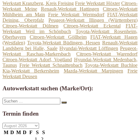
Werkstatt Kranzberg, Kreis Freising
Freie Werkstatt Höxter
Citroen-
Werkstatt Meine
Renault-Werkstatt Hattingen
Citroen-Werkstatt
Mühlheim am Main
Freie Werkstatt Wermsdorf
FIAT-Werkstatt
Deining, Oberpfalz
Peugeot-Werkstatt Illingen (Württemberg)
Citroen-Werkstatt Dülmen
Citroen-Werkstatt Eckental
FIAT-
Werkstatt Weil im Schönbuch
Toyota-Werkstatt Rosenheim,
Oberbayern
Citroen-Werkstatt Göllheim
FIAT-Werkstatt Hagen
(Westfalen)
Toyota-Werkstatt Büdingen, Hessen
Renault-Werkstatt
Landsberg bei Halle, Saale
Hyundai-Werkstatt Löffingen
Peugeot-
Werkstatt Raschau-Markersbach
Citroen-Werkstatt Warendorf
Citroen-Werkstatt Adorf, Vogtland
Hyundai-Werkstatt Medenbach,
Taunus
Freie Werkstatt Schnaittenbach
Toyota-Werkstatt Buchloe
Kia-Werkstatt Berkersheim
Mazda-Werkstatt Marpingen
Freie
Werkstatt Deusen
Autowerkstatt suchen (Marke/Ort):
Suche
Suchen
nach:
Termin finden
M
D
M
D
F
S
S
1
2