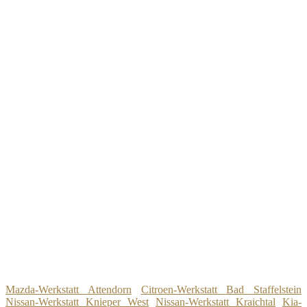
Mazda-Werkstatt Attendorn
Citroen-Werkstatt Bad Staffelstein
Nissan-Werkstatt Knieper West
Nissan-Werkstatt Kraichtal
Kia-