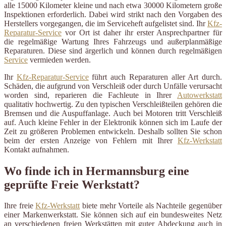
alle 15000 Kilometer kleine und nach etwa 30000 Kilometern große
Inspektionen erforderlich. Dabei wird strikt nach den Vorgaben des
Herstellers vorgegangen, die im Serviceheft aufgelistet sind. Ihr
Kfz-
Reparatur-Service
vor Ort ist daher ihr erster Ansprechpartner für
die regelmäßige Wartung Ihres Fahrzeugs und außerplanmäßige
Reparaturen. Diese sind ärgerlich und können durch regelmäßigen
Service
vermieden werden.
Ihr
Kfz-Reparatur-Service
führt auch Reparaturen aller Art durch.
Schäden, die aufgrund von Verschleiß oder durch Unfälle verursacht
worden sind, reparieren die Fachleute in Ihrer
Autowerkstatt
qualitativ hochwertig. Zu den typischen Verschleißteilen gehören die
Bremsen und die Auspuffanlage. Auch bei Motoren tritt Verschleiß
auf. Auch kleine Fehler in der Elektronik können sich im Laufe der
Zeit zu größeren Problemen entwickeln. Deshalb sollten Sie schon
beim der ersten Anzeige von Fehlern mit Ihrer
Kfz-Werkstatt
Kontakt aufnahmen.
Wo finde ich in Hermannsburg eine
geprüfte Freie Werkstatt?
Ihre freie
Kfz-Werkstatt
biete mehr Vorteile als Nachteile gegenüber
einer Markenwerkstatt. Sie können sich auf ein bundesweites Netz
an verschiedenen freien Werkstätten mit guter Abdeckung auch in