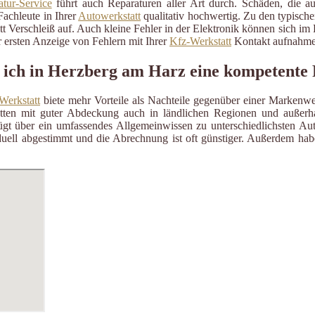
tur-Service
führt auch Reparaturen aller Art durch. Schäden, die a
Fachleute in Ihrer
Autowerkstatt
qualitativ hochwertig. Zu den typisch
itt Verschleiß auf. Auch kleine Fehler in der Elektronik können sich i
 ersten Anzeige von Fehlern mit Ihrer
Kfz-Werkstatt
Kontakt aufnahme
 ich in Herzberg am Harz eine kompetente 
Werkstatt
biete mehr Vorteile als Nachteile gegenüber einer Markenwe
ätten mit guter Abdeckung auch in ländlichen Regionen und außerh
gt über ein umfassendes Allgemeinwissen zu unterschiedlichsten Aut
uell abgestimmt und die Abrechnung ist oft günstiger. Außerdem habe