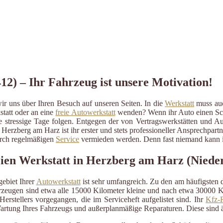
2) – Ihr Fahrzeug ist unsere Motivation!
r uns über Ihren Besuch auf unseren Seiten. In die
Werkstatt
muss auc
statt oder an eine
freie Autowerkstatt
wenden? Wenn ihr Auto einen Schad
ige stressige Tage folgen. Entgegen der von Vertragswerkstätten und A
 Herzberg am Harz ist ihr erster und stets professioneller Ansprechpa
durch regelmäßigen
Service
vermieden werden. Denn fast niemand kann im
reien Werkstatt in Herzberg am Harz (Niede
ebiet Ihrer
Autowerkstatt
ist sehr umfangreich. Zu den am häufigsten
eugen sind etwa alle 15000 Kilometer kleine und nach etwa 30000 Kil
erstellers vorgegangen, die im Serviceheft aufgelistet sind. Ihr
Kfz-R
artung Ihres Fahrzeugs und außerplanmäßige Reparaturen. Diese sind 