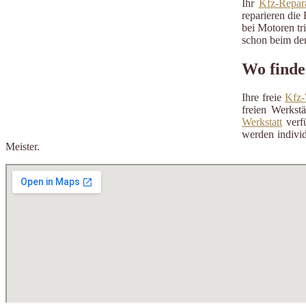
Ihr
Kfz-Repara
reparieren die 
bei Motoren tr
schon beim der
Wo finde
Ihre freie
Kfz-
freien Werkst
Werkstatt
verfü
werden individ
Meister.