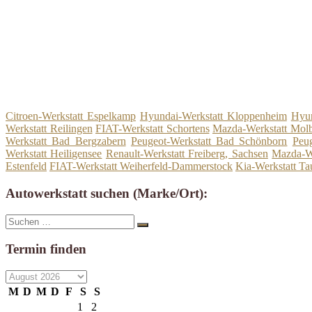
Citroen-Werkstatt Espelkamp
Hyundai-Werkstatt Kloppenheim
Hyun
Werkstatt Reilingen
FIAT-Werkstatt Schortens
Mazda-Werkstatt Mol
Werkstatt Bad Bergzabern
Peugeot-Werkstatt Bad Schönborn
Peug
Werkstatt Heiligensee
Renault-Werkstatt Freiberg, Sachsen
Mazda-We
Estenfeld
FIAT-Werkstatt Weiherfeld-Dammerstock
Kia-Werkstatt Tau
Autowerkstatt suchen (Marke/Ort):
Suche
Suchen
nach:
Termin finden
M
D
M
D
F
S
S
1
2