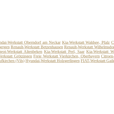
dai-Werkstatt Oberndorf am Neckar
Kia-Werkstatt Waldsee, Pfalz
C
bergen
Renault-Werkstatt Betzenhausen
Renault-Werkstatt Wilhelmsdo
eot-Werkstatt Altenbeken
Kia-Werkstatt Perl, Saar
Kia-Werkstatt W
rkstatt Grötzingen
Freie Werkstatt Vierkirchen, Oberbayern
Citroen
fkirchen (Vils)
Hyundai-Werkstatt Holzgerlingen
FIAT-Werkstatt Gail