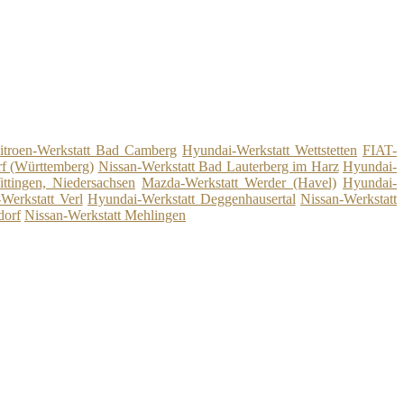
itroen-Werkstatt Bad Camberg
Hyundai-Werkstatt Wettstetten
FIAT-
rf (Württemberg)
Nissan-Werkstatt Bad Lauterberg im Harz
Hyundai-
ittingen, Niedersachsen
Mazda-Werkstatt Werder (Havel)
Hyundai-
-Werkstatt Verl
Hyundai-Werkstatt Deggenhausertal
Nissan-Werkstatt
dorf
Nissan-Werkstatt Mehlingen