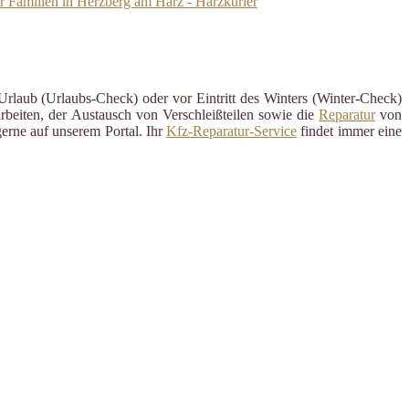
r Familien in Herzberg am Harz - Harzkurier
Urlaub (Urlaubs-Check) oder vor Eintritt des Winters (Winter-Check)
rbeiten, der Austausch von Verschleißteilen sowie die
Reparatur
von
erne auf unserem Portal. Ihr
Kfz-Reparatur-Service
findet immer eine