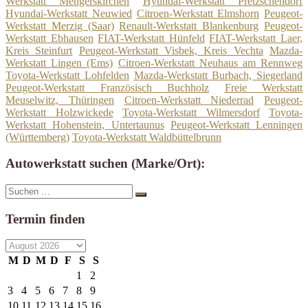
Werkstatt Mengerskirchen
Hyundai-Werkstatt Pretzschendorf
Hyundai-Werkstatt Neuwied
Citroen-Werkstatt Elmshorn
Peugeot-
Werkstatt Merzig (Saar)
Renault-Werkstatt Blankenburg
Peugeot-
Werkstatt Ebhausen
FIAT-Werkstatt Hünfeld
FIAT-Werkstatt Laer,
Kreis Steinfurt
Peugeot-Werkstatt Visbek, Kreis Vechta
Mazda-
Werkstatt Lingen (Ems)
Citroen-Werkstatt Neuhaus am Rennweg
Toyota-Werkstatt Lohfelden
Mazda-Werkstatt Burbach, Siegerland
Peugeot-Werkstatt Französisch Buchholz
Freie Werkstatt
Meuselwitz, Thüringen
Citroen-Werkstatt Niederrad
Peugeot-
Werkstatt Holzwickede
Toyota-Werkstatt Wilmersdorf
Toyota-
Werkstatt Hohenstein, Untertaunus
Peugeot-Werkstatt Lenningen
(Württemberg)
Toyota-Werkstatt Waldbüttelbrunn
Autowerkstatt suchen (Marke/Ort):
Suche
Suchen
nach:
Termin finden
M
D
M
D
F
S
S
1
2
3
4
5
6
7
8
9
10
11
12
13
14
15
16