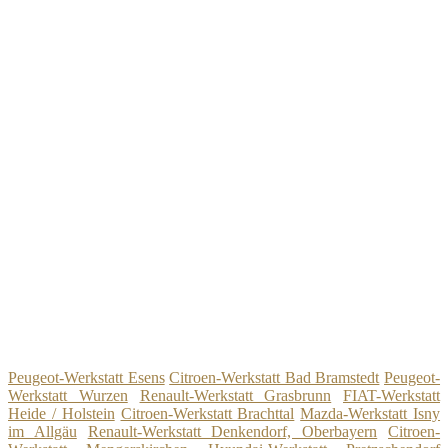
Peugeot-Werkstatt Esens
Citroen-Werkstatt Bad Bramstedt
Peugeot-
Werkstatt Wurzen
Renault-Werkstatt Grasbrunn
FIAT-Werkstatt
Heide / Holstein
Citroen-Werkstatt Brachttal
Mazda-Werkstatt Isny
im Allgäu
Renault-Werkstatt Denkendorf, Oberbayern
Citroen-