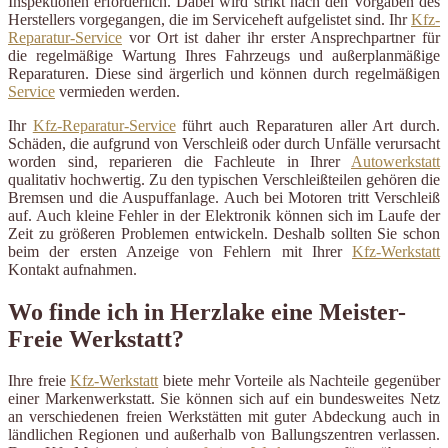
Inspektionen erforderlich. Dabei wird strikt nach den Vorgaben des
Herstellers vorgegangen, die im Serviceheft aufgelistet sind. Ihr
Kfz-
Reparatur-Service
vor Ort ist daher ihr erster Ansprechpartner für
die regelmäßige Wartung Ihres Fahrzeugs und außerplanmäßige
Reparaturen. Diese sind ärgerlich und können durch regelmäßigen
Service
vermieden werden.
Ihr
Kfz-Reparatur-Service
führt auch Reparaturen aller Art durch.
Schäden, die aufgrund von Verschleiß oder durch Unfälle verursacht
worden sind, reparieren die Fachleute in Ihrer
Autowerkstatt
qualitativ hochwertig. Zu den typischen Verschleißteilen gehören die
Bremsen und die Auspuffanlage. Auch bei Motoren tritt Verschleiß
auf. Auch kleine Fehler in der Elektronik können sich im Laufe der
Zeit zu größeren Problemen entwickeln. Deshalb sollten Sie schon
beim der ersten Anzeige von Fehlern mit Ihrer
Kfz-Werkstatt
Kontakt aufnahmen.
Wo finde ich in Herzlake eine Meister-
Freie Werkstatt?
Ihre freie
Kfz-Werkstatt
biete mehr Vorteile als Nachteile gegenüber
einer Markenwerkstatt. Sie können sich auf ein bundesweites Netz
an verschiedenen freien Werkstätten mit guter Abdeckung auch in
ländlichen Regionen und außerhalb von Ballungszentren verlassen.