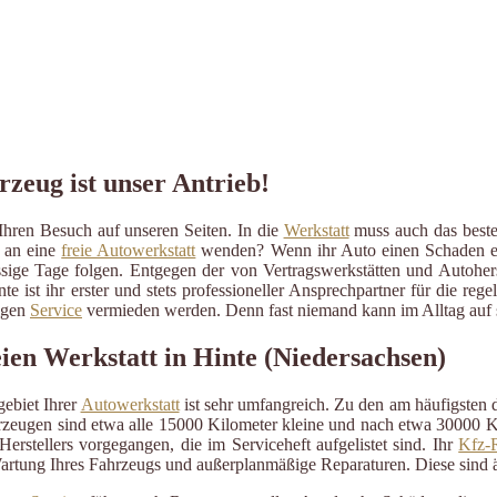
rzeug ist unser Antrieb!
Ihren Besuch auf unseren Seiten. In die
Werkstatt
muss auch das beste 
r an eine
freie Autowerkstatt
wenden? Wenn ihr Auto einen Schaden erlit
ressige Tage folgen. Entgegen der von Vertragswerkstätten und Autohe
te ist ihr erster und stets professioneller Ansprechpartner für die 
ßigen
Service
vermieden werden. Denn fast niemand kann im Alltag auf s
ien Werkstatt in Hinte (Niedersachsen)
ebiet Ihrer
Autowerkstatt
ist sehr umfangreich. Zu den am häufigsten
eugen sind etwa alle 15000 Kilometer kleine und nach etwa 30000 Kil
erstellers vorgegangen, die im Serviceheft aufgelistet sind. Ihr
Kfz-R
artung Ihres Fahrzeugs und außerplanmäßige Reparaturen. Diese sind 