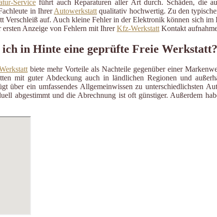
tur-Service
führt auch Reparaturen aller Art durch. Schäden, die a
Fachleute in Ihrer
Autowerkstatt
qualitativ hochwertig. Zu den typisch
itt Verschleiß auf. Auch kleine Fehler in der Elektronik können sich i
 ersten Anzeige von Fehlern mit Ihrer
Kfz-Werkstatt
Kontakt aufnahme
ich in Hinte eine geprüfte Freie Werkstatt
Werkstatt
biete mehr Vorteile als Nachteile gegenüber einer Markenwe
ätten mit guter Abdeckung auch in ländlichen Regionen und außerh
gt über ein umfassendes Allgemeinwissen zu unterschiedlichsten Aut
uell abgestimmt und die Abrechnung ist oft günstiger. Außerdem habe