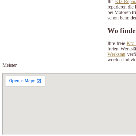
Ihr
Kfz-Repara
reparieren die 
bei Motoren tr
schon beim der
Wo finde 
Ihre freie
Kfz-
freien Werkst
Werkstatt
verfü
werden individ
Meister.