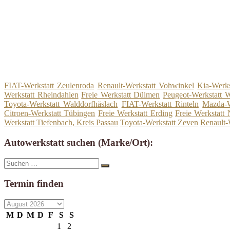
FIAT-Werkstatt Zeulenroda
Renault-Werkstatt Vohwinkel
Kia-Werks
Werkstatt Rheindahlen
Freie Werkstatt Dülmen
Peugeot-Werkstatt W
Toyota-Werkstatt Walddorfhäslach
FIAT-Werkstatt Rinteln
Mazda-W
Citroen-Werkstatt Tübingen
Freie Werkstatt Erding
Freie Werkstatt 
Werkstatt Tiefenbach, Kreis Passau
Toyota-Werkstatt Zeven
Renault-
Autowerkstatt suchen (Marke/Ort):
Suche
Suchen
nach:
Termin finden
M
D
M
D
F
S
S
1
2