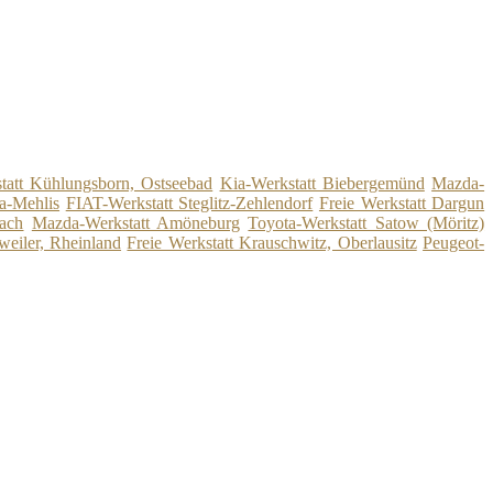
tatt Kühlungsborn, Ostseebad
Kia-Werkstatt Biebergemünd
Mazda-
la-Mehlis
FIAT-Werkstatt Steglitz-Zehlendorf
Freie Werkstatt Dargun
bach
Mazda-Werkstatt Amöneburg
Toyota-Werkstatt Satow (Möritz)
weiler, Rheinland
Freie Werkstatt Krauschwitz, Oberlausitz
Peugeot-