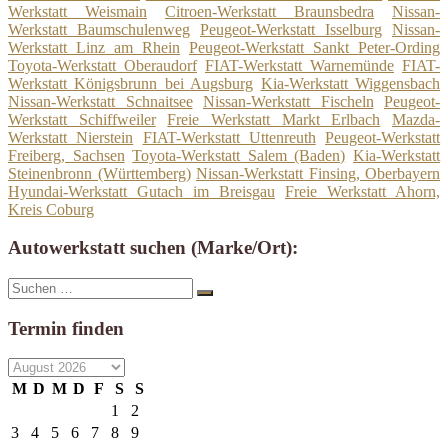
Werkstatt Weismain
Citroen-Werkstatt Braunsbedra
Nissan-
Werkstatt Baumschulenweg
Peugeot-Werkstatt Isselburg
Nissan-
Werkstatt Linz am Rhein
Peugeot-Werkstatt Sankt Peter-Ording
Toyota-Werkstatt Oberaudorf
FIAT-Werkstatt Warnemünde
FIAT-
Werkstatt Königsbrunn bei Augsburg
Kia-Werkstatt Wiggensbach
Nissan-Werkstatt Schnaitsee
Nissan-Werkstatt Fischeln
Peugeot-
Werkstatt Schiffweiler
Freie Werkstatt Markt Erlbach
Mazda-
Werkstatt Nierstein
FIAT-Werkstatt Uttenreuth
Peugeot-Werkstatt
Freiberg, Sachsen
Toyota-Werkstatt Salem (Baden)
Kia-Werkstatt
Steinenbronn (Württemberg)
Nissan-Werkstatt Finsing, Oberbayern
Hyundai-Werkstatt Gutach im Breisgau
Freie Werkstatt Ahorn,
Kreis Coburg
Autowerkstatt suchen (Marke/Ort):
Suche
Suchen
nach:
Termin finden
M
D
M
D
F
S
S
1
2
3
4
5
6
7
8
9