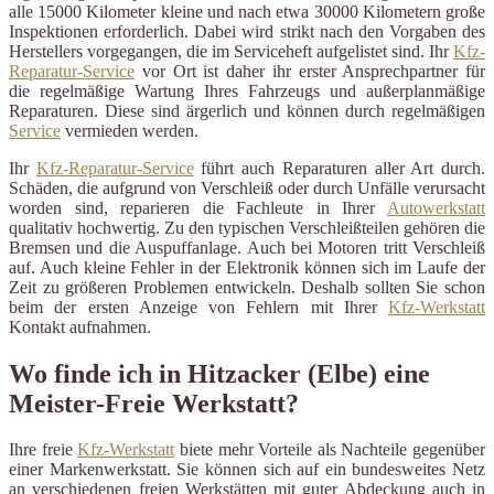
alle 15000 Kilometer kleine und nach etwa 30000 Kilometern große
Inspektionen erforderlich. Dabei wird strikt nach den Vorgaben des
Herstellers vorgegangen, die im Serviceheft aufgelistet sind. Ihr
Kfz-
Reparatur-Service
vor Ort ist daher ihr erster Ansprechpartner für
die regelmäßige Wartung Ihres Fahrzeugs und außerplanmäßige
Reparaturen. Diese sind ärgerlich und können durch regelmäßigen
Service
vermieden werden.
Ihr
Kfz-Reparatur-Service
führt auch Reparaturen aller Art durch.
Schäden, die aufgrund von Verschleiß oder durch Unfälle verursacht
worden sind, reparieren die Fachleute in Ihrer
Autowerkstatt
qualitativ hochwertig. Zu den typischen Verschleißteilen gehören die
Bremsen und die Auspuffanlage. Auch bei Motoren tritt Verschleiß
auf. Auch kleine Fehler in der Elektronik können sich im Laufe der
Zeit zu größeren Problemen entwickeln. Deshalb sollten Sie schon
beim der ersten Anzeige von Fehlern mit Ihrer
Kfz-Werkstatt
Kontakt aufnahmen.
Wo finde ich in Hitzacker (Elbe) eine
Meister-Freie Werkstatt?
Ihre freie
Kfz-Werkstatt
biete mehr Vorteile als Nachteile gegenüber
einer Markenwerkstatt. Sie können sich auf ein bundesweites Netz
an verschiedenen freien Werkstätten mit guter Abdeckung auch in